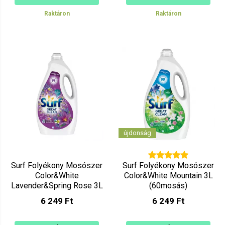
Raktáron
Raktáron
újdonság
Surf Folyékony Mosószer
Surf Folyékony Mosószer
Color&White
Color&White Mountain 3L
Lavender&Spring Rose 3L
(60mosás)
(60 mosás)
6 249 Ft
6 249 Ft