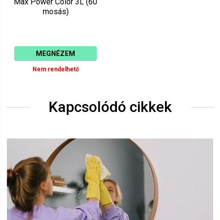
Max Power Color 3L (60
mosás)
MEGNÉZEM
Nem rendelhető
Kapcsolódó cikkek