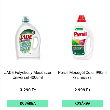
JADE Folyékony Mosószer
Persil Mosógél Color 990ml
Universal 4000ml
-22 mosás
3 290 Ft
2 999 Ft
KOSÁRBA
KOSÁRBA