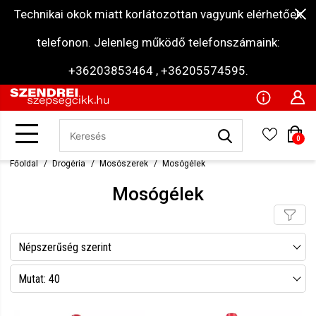
Technikai okok miatt korlátozottan vagyunk elérhetőek
telefonon. Jelenleg működő telefonszámaink:
+36203853464 , +36205574595.
0
Főoldal
Drogéria
Mosószerek
Mosógélek
Mosógélek
Népszerűség szerint
Név szerint csökkenő
Mutat: 40
Név szerint növekvő
Mutat: 80