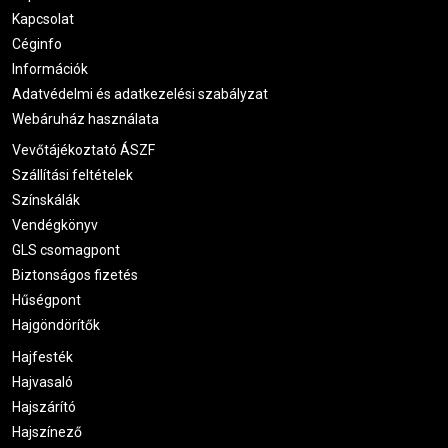
Kapcsolat
Céginfo
Információk
Adatvédelmi és adatkezelési szabályzat
Webáruház használata
Vevőtájékoztató ÁSZF
Szállítási feltételek
Színskálák
Vendégkönyv
GLS csomagpont
Biztonságos fizetés
Hűségpont
Hajgöndörítők
Hajfesték
Hajvasaló
Hajszárító
Hajszínező