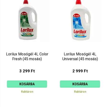
Ár szerint csökkenő
Mutat: 160
Ár szerint növekvő
Lorilux Mosógél 4L Color
Lorilux Mosógél 4L
Fresh (45 mosás)
Universal (45 mosás)
3 299 Ft
2 999 Ft
KOSÁRBA
KOSÁRBA
Raktáron
Raktáron