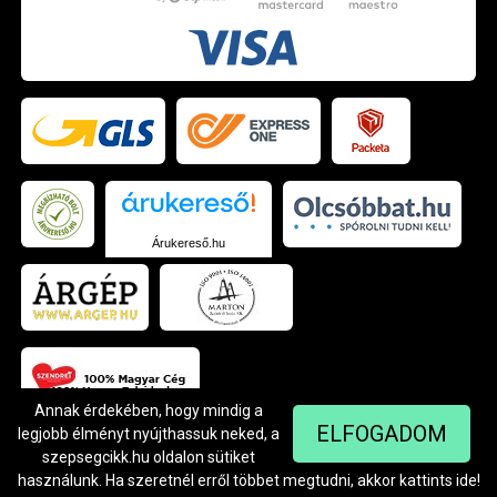
Árukereső.hu
Annak érdekében, hogy mindig a
ELFOGADOM
legjobb élményt nyújthassuk neked, a
szepsegcikk.hu oldalon sütiket
© Szendrei Kft - 1042 Budapest, Árpád út 94.
Készítette:
Netgo.hu Kft.
használunk. Ha szeretnél erről többet megtudni, akkor kattints
ide
!