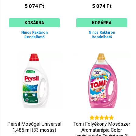
5 074 Ft
5 074 Ft
KOSÁRBA
KOSÁRBA
Nincs Raktáron
Nincs Raktáron
Rendelhető
Rendelhető
Persil Mosógél Universal
Tomi Folyékony Mosószer
1,485 ml (33 mosás)
Aromaterápia Color