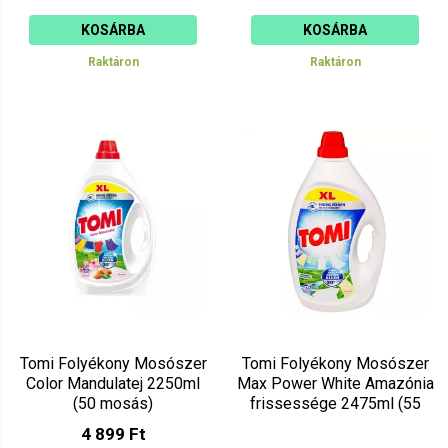
KOSÁRBA
KOSÁRBA
Raktáron
Raktáron
Tomi Folyékony Mosószer
Tomi Folyékony Mosószer
Color Mandulatej 2250ml
Max Power White Amazónia
(50 mosás)
frissessége 2475ml (55
mosás)
4 899 Ft