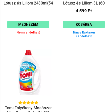
Lótusz és Liliom 2430ml(54
Lótusz és Liliom 3L (60
mosás
mosás)
4 599 Ft
MEGNÉZEM
KOSÁRBA
Nem rendelhető
Nincs Raktáron
Rendelhető
Tomi Folyékony Mosószer