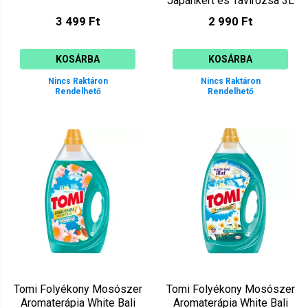
Japánkert és Tavirózsa 3L
(60 mosás)
3 499 Ft
2 990 Ft
KOSÁRBA
KOSÁRBA
Nincs Raktáron
Nincs Raktáron
Rendelhető
Rendelhető
Tomi Folyékony Mosószer
Tomi Folyékony Mosószer
Aromaterápia White Bali
Aromaterápia White Bali