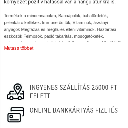
környezet pozitív hatással van a hangulatunkra is.
Termékek a mindennapokra, Babaápolók, babafürdetők,
pelenkázó kellékek. Immunerősítők, Vitaminok, ásványi
anyagok Megfázás és meghűlés elleni vitaminok. Háztartási
eszközök Felmosók, padló takarítás, mosogatókefék,
szivacsok, mosószerek, folteltávolítók, mosókapszulák, öblítők.
Mutass többet
Konyhai törlőkendő, szemeteszsák. Szobai Illatosítók,
illatgyertyák, illatolajok, légfrissítők. Szájápoló termékek,
fogkefék, fogkrémek, szájvizek. Borotválkozó szerek,
szőrtelenítők, intim szőrtelenítés. Higiéniai termékek,
dezodorok, kézápolás és szappanok, testápolás. Általános
tisztítószerek, bútorápolók, vízkőoldók, háztartási
INGYENES SZÁLLÍTÁS 25000 FT
fertőtlenítőszerek, Padló ápolók, szőnyegtisztítók,
FELETT
szőnyegápolók. Rovarriasztók, rovarírtók. 100%-os vásárlói
elégedettség, gyors és kényelmes vásárlás a Szendrei
ONLINE BANKKÁRTYÁS FIZETÉS
Szépségcikk webáruházban |szepsegcikk.hu