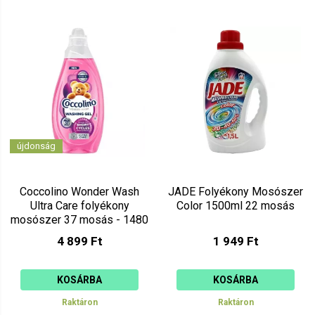
újdonság
Coccolino Wonder Wash
JADE Folyékony Mosószer
Ultra Care folyékony
Color 1500ml 22 mosás
mosószer 37 mosás - 1480
ml
4 899 Ft
1 949 Ft
KOSÁRBA
KOSÁRBA
Raktáron
Raktáron