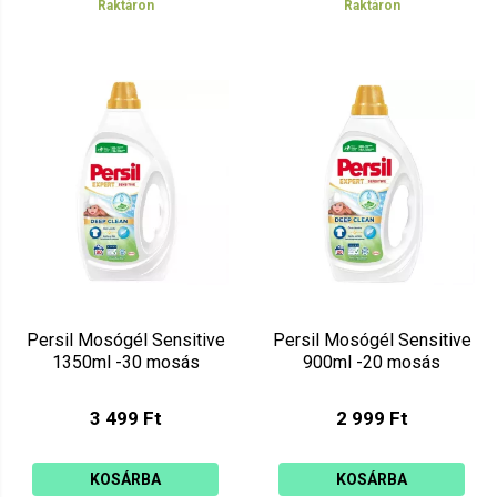
Raktáron
Raktáron
Persil Mosógél Sensitive
Persil Mosógél Sensitive
1350ml -30 mosás
900ml -20 mosás
3 499 Ft
2 999 Ft
KOSÁRBA
KOSÁRBA