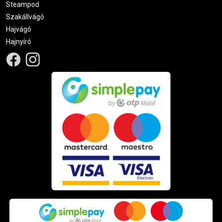
Steampod
Szakállvágó
Hajvágó
Hajnyíró