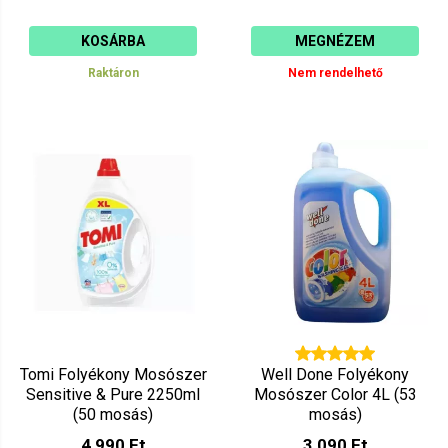
KOSÁRBA
MEGNÉZEM
Raktáron
Nem rendelhető
Tomi Folyékony Mosószer
Well Done Folyékony
Sensitive & Pure 2250ml
Mosószer Color 4L (53
(50 mosás)
mosás)
4 990 Ft
3 090 Ft