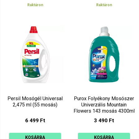
Raktáron
Raktáron
Persil Mosógél Universal
Purox Folyékony Mosószer
2,475 ml (55 mosás)
Univerzális Mountain
Flowers 143 mosás 4300ml
6 499 Ft
3 490 Ft
KOSÁRBA
KOSÁRBA