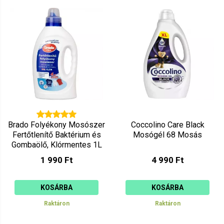
Brado Folyékony Mosószer
Coccolino Care Black
Fertőtlenítő Baktérium és
Mosógél 68 Mosás
Gombaölő, Klórmentes 1L
1 990 Ft
4 990 Ft
KOSÁRBA
KOSÁRBA
Raktáron
Raktáron