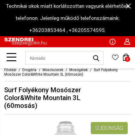
Technikai okok miatt korlátozottan vagyunk elérhetőek
telefonon. Jelenleg működő telefonszámaink:
+36203853464 , +36205574595.
0
Főoldal
Drogéria
Mosószerek
Mosógélek
Surf Folyékony
Mosószer Color&White Mountain 3L (60mosás)
Surf Folyékony Mosószer
Color&White Mountain 3L
(60mosás)
ÚJDONSÁG