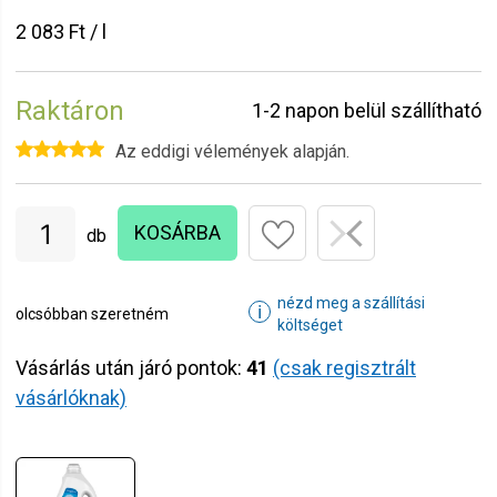
2 083 Ft / l
Raktáron
1-2 napon belül szállítható
Az eddigi vélemények alapján.
KOSÁRBA
db
nézd meg a szállítási
ℹ
olcsóbban szeretném
költséget
Vásárlás után járó pontok:
41
(csak regisztrált
vásárlóknak)