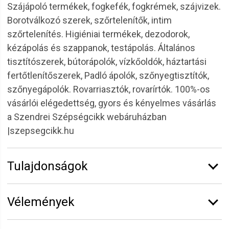
Szájápoló termékek, fogkefék, fogkrémek, szájvizek.
Borotválkozó szerek, szőrtelenítők, intim
szőrtelenítés. Higiéniai termékek, dezodorok,
kézápolás és szappanok, testápolás. Általános
tisztítószerek, bútorápolók, vízkőoldók, háztartási
fertőtlenítőszerek, Padló ápolók, szőnyegtisztítók,
szőnyegápolók. Rovarriasztók, rovarírtók. 100%-os
vásárlói elégedettség, gyors és kényelmes vásárlás
a Szendrei Szépségcikk webáruházban
|szepsegcikk.hu
Tulajdonságok
Márka:
Surf
Vélemények
Kiszerelés:
3 l
Vélemény írásához
jelentkezz be
vagy
regisztrálj
!