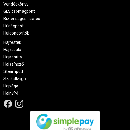
Vendégkönyv
GLS csomagpont
Biztonságos fizetés
Hűségpont
Hajgöndörítők
Hajfesték
Hajvasaló
Hajszárító
Hajszínező
Steampod
Szakállvágó
Hajvágó
Hajnyíró