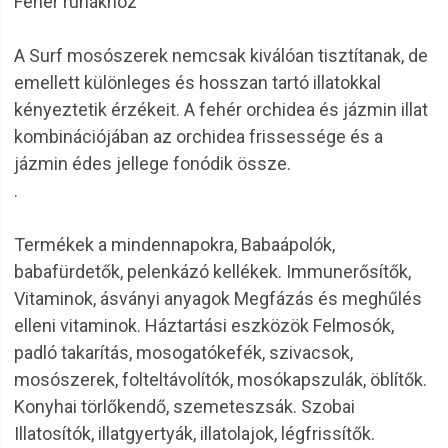
Fehér ruhákhoz
A Surf mosószerek nemcsak kiválóan tisztítanak, de
emellett különleges és hosszan tartó illatokkal
kényeztetik érzékeit. A fehér orchidea és jázmin illat
kombinációjában az orchidea frissessége és a
jázmin édes jellege fonódik össze.
.
Termékek a mindennapokra, Babaápolók,
babafürdetők, pelenkázó kellékek. Immunerősítők,
Vitaminok, ásványi anyagok Megfázás és meghűlés
elleni vitaminok. Háztartási eszközök Felmosók,
padló takarítás, mosogatókefék, szivacsok,
mosószerek, folteltávolítók, mosókapszulák, öblítők.
Konyhai törlőkendő, szemeteszsák. Szobai
Illatosítók, illatgyertyák, illatolajok, légfrissítők.