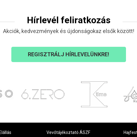
Hírlevél feliratkozás
Akciók, kedvezmények és újdonságokaz elsők között!
REGISZTRÁLJ HÍRLEVELÜNKRE!
Elállás
Vevőtájékoztató ÁSZF
Hajfes