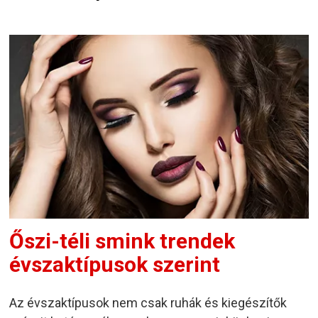
Őszi-téli smink trendek
évszaktípusok szerint
Az évszaktípusok nem csak ruhák és kiegészítők