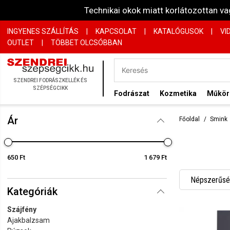
Technikai okok miatt korlátozottan 
INGYENES SZÁLLÍTÁS
|
KAPCSOLAT
|
KATALÓGUSOK
|
VI
OUTLET
|
TÖBBET OLCSÓBBAN
SZENDREI FODRÁSZKELLÉK ÉS
SZÉPSÉGCIKK
Fodrászat
Kozmetika
Műkö
Ár
Főoldal
Smink
650 Ft
1 679 Ft
Népszerűség
Kategóriák
Név szerint
Szájfény
Név szerint
Ajakbalzsam