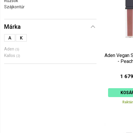
Rúzsok
Ár szerint 
Szájkontúr
Ár szerint 
Márka
A
K
Aden
(5)
Aden Vegan S
Kallos
(2)
- Peac
1 679
KOSÁ
Raktá