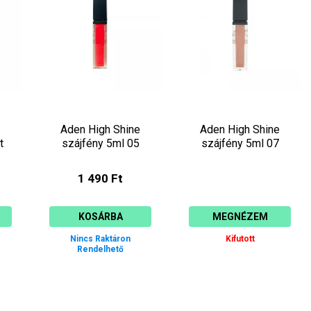
Aden High Shine
Aden High Shine
t
szájfény 5ml 05
szájfény 5ml 07
1 490 Ft
KOSÁRBA
MEGNÉZEM
Nincs Raktáron
Kifutott
Rendelhető