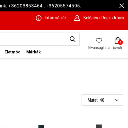
ámaink: +36203853464 , +36205574595.
Információk
Belépés / Regisztráció
0
Kívánságlista
Kosár
Életmód
Márkák
Mutat: 40
Mutat: 80
Mutat: 160