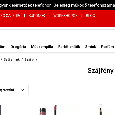
vagyunk elérhetőek telefonon. Jelenleg működő telefonsz
DEÓ GALÉRIA
|
KUPONOK
|
WORKSHOPOK
|
BLOG
|
röm
Drogéria
Műszempilla
Fertőtlenítők
Smink
Parfüm
Száj smink
Szájfény
Szájfény
 szerint
 csökkenő
 növekvő