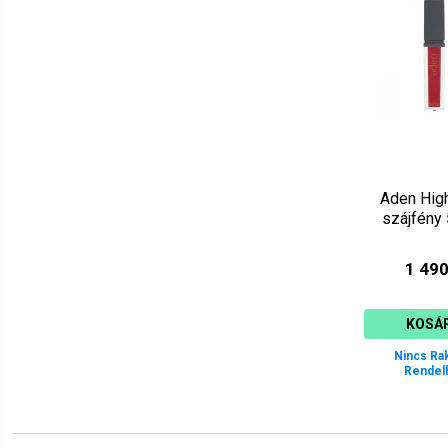
Aden Hig
szájfény
1 490
KOSÁ
Nincs Ra
Rendel