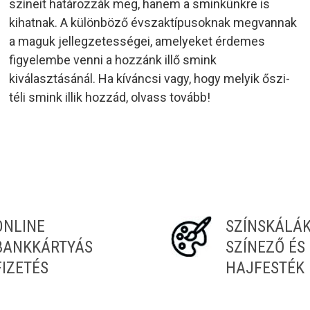
színeit határozzák meg, hanem a sminkünkre is
kihatnak. A különböző évszaktípusoknak megvannak
a maguk jellegzetességei, amelyeket érdemes
figyelembe venni a hozzánk illő smink
kiválasztásánál. Ha kíváncsi vagy, hogy melyik őszi-
téli smink illik hozzád, olvass tovább!
ONLINE
SZÍNSKÁLÁ
BANKKÁRTYÁS
SZÍNEZŐ ÉS
FIZETÉS
HAJFESTÉK