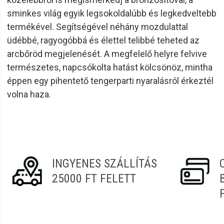
sminkes világ egyik legsokoldalúbb és legkedveltebb
termékével. Segítségével néhány mozdulattal
üdébbé, ragyogóbbá és élettel telibbé teheted az
arcbőröd megjelenését. A megfelelő helyre felvive
természetes, napcsókolta hatást kölcsönöz, mintha
éppen egy pihentető tengerparti nyaralásról érkeztél
volna haza.
INGYENES SZÁLLÍTÁS
25000 FT FELETT