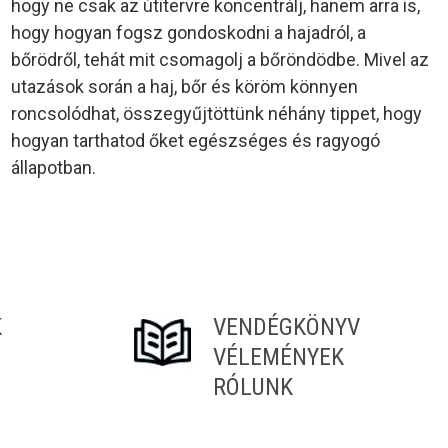
hogy ne csak az útitervre koncentrálj, hanem arra is,
hogy hogyan fogsz gondoskodni a hajadról, a
bőrödről, tehát mit csomagolj a bőröndödbe. Mivel az
utazások során a haj, bőr és köröm könnyen
roncsolódhat, összegyűjtöttünk néhány tippet, hogy
hogyan tarthatod őket egészséges és ragyogó
állapotban.
K
VENDÉGKÖNYV
VÉLEMÉNYEK
RÓLUNK