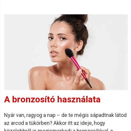
A bronzosító használata
Nyár van, ragyog a nap – de te mégis sápadtnak látod
az arcod a tükörben? Akkor itt az ideje, hogy
közelebbről is megismerkedj a bronzosítóval, a