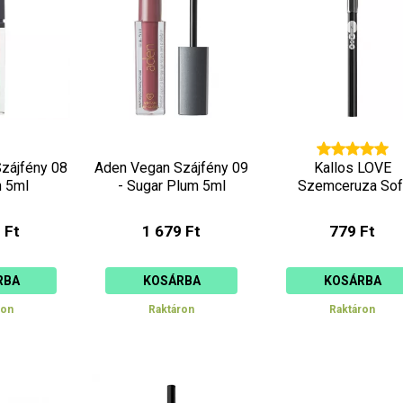
csökkenő
növekvő
zájfény 08
Aden Vegan Szájfény 09
Kallos LOVE
h 5ml
- Sugar Plum 5ml
Szemceruza Sof
 Ft
1 679 Ft
779 Ft
RBA
KOSÁRBA
KOSÁRBA
ron
Raktáron
Raktáron