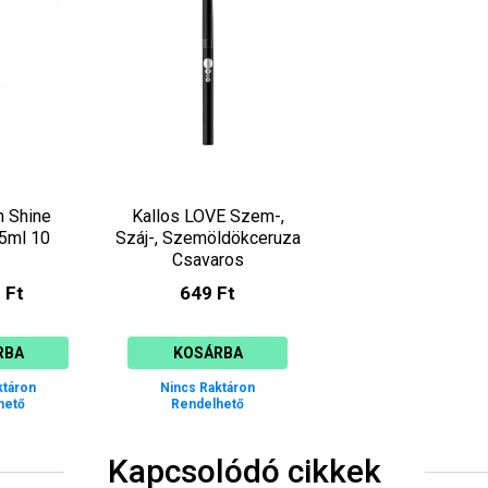
h Shine
Kallos LOVE Szem-,
 5ml 10
Száj-, Szemöldökceruza
Csavaros
 Ft
649 Ft
RBA
KOSÁRBA
ktáron
Nincs Raktáron
hető
Rendelhető
Kapcsolódó cikkek