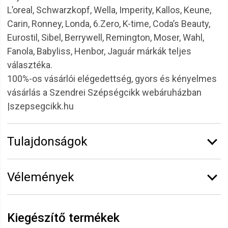
L’oreal, Schwarzkopf, Wella, Imperity, Kallos, Keune,
Carin, Ronney, Londa, 6.Zero, K-time, Coda’s Beauty,
Eurostil, Sibel, Berrywell, Remington, Moser, Wahl,
Fanola, Babyliss, Henbor, Jaguár márkák teljes
választéka.
100%-os vásárlói elégedettség, gyors és kényelmes
vásárlás a Szendrei Szépségcikk webáruházban
|szepsegcikk.hu
Tulajdonságok
Márka:
CODA'S Beauty
Vélemények
Erről a termékről még senki sem írt értékelést.
Legyen Tiéd az első!
Kiegészítő termékek