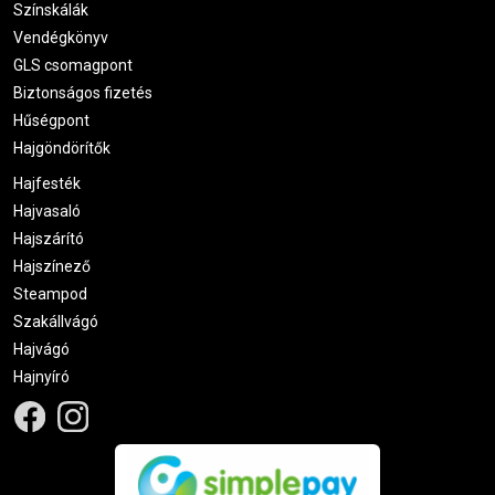
Színskálák
Vendégkönyv
GLS csomagpont
Biztonságos fizetés
Hűségpont
Hajgöndörítők
Hajfesték
Hajvasaló
Hajszárító
Hajszínező
Steampod
Szakállvágó
Hajvágó
Hajnyíró