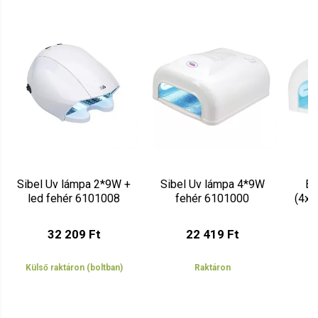
Vélemény írásához
jelentkezz be
vagy
regisztrálj
!
Sibel Uv lámpa 2*9W +
Sibel Uv lámpa 4*9W
Eu
led fehér 6101008
fehér 6101000
(4x9
32 209 Ft
22 419 Ft
Külső raktáron (boltban)
Raktáron