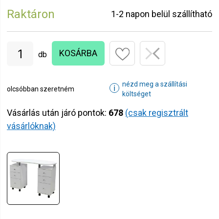
Raktáron
1-2 napon belül szállítható
KOSÁRBA
db
nézd meg a szállítási
ℹ
olcsóbban szeretném
költséget
Vásárlás után járó pontok:
678
(csak regisztrált
vásárlóknak)