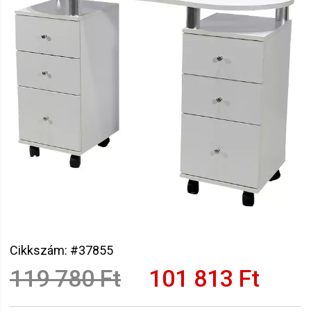
Cikkszám: #37855
119 780 Ft
101 813 Ft