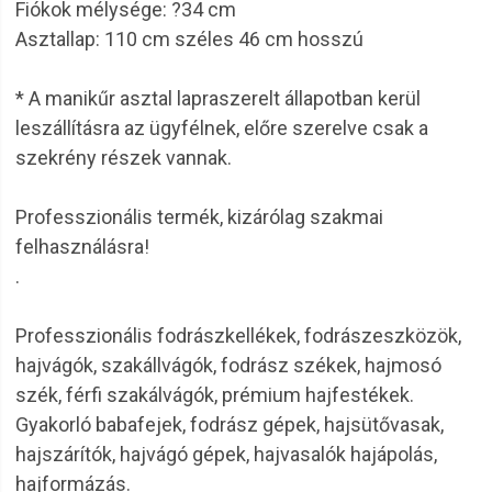
Fiókok mélysége: ?34 cm
Asztallap: 110 cm széles 46 cm hosszú
* A manikűr asztal lapraszerelt állapotban kerül
leszállításra az ügyfélnek, előre szerelve csak a
szekrény részek vannak.
Professzionális termék, kizárólag szakmai
felhasználásra!
.
Professzionális fodrászkellékek, fodrászeszközök,
hajvágók, szakállvágók, fodrász székek, hajmosó
szék, férfi szakálvágók, prémium hajfestékek.
Gyakorló babafejek, fodrász gépek, hajsütővasak,
hajszárítók, hajvágó gépek, hajvasalók hajápolás,
hajformázás.