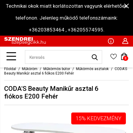
Technikai okok miatt korlátozottan vagyunk elérhetőek
telefonon. Jelenleg működő telefonszámaink:
+36203853464 , +36205574595.
0
Főoldal
Műköröm
Műkörmös bútor
Műkörmös asztalok
CODA'S
Beauty Manikűr asztal 6 fiókos E200 Fehér
CODA'S Beauty Manikűr asztal 6
fiókos E200 Fehér
15% KEDVEZMÉNY