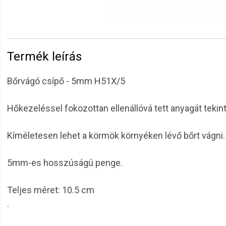
Termék leírás
Bőrvágó csípő - 5mm H51X/5
Hőkezeléssel fokozottan ellenállóvá tett anyagát teki
Kíméletesen lehet a körmök környéken lévő bőrt vágni.
5mm-es hosszúságú penge.
Teljes méret: 10.5 cm
.