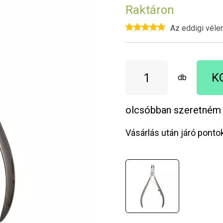
Raktáron
Az eddigi véle
K
db
olcsóbban szeretném
Vásárlás után járó ponto