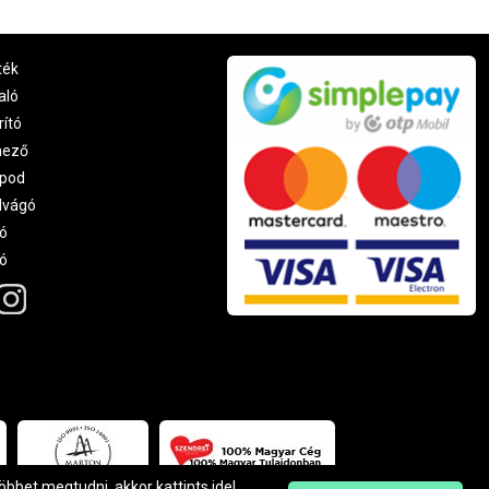
ték
aló
rító
nező
pod
lvágó
ó
ró
többet megtudni, akkor kattints
ide
!