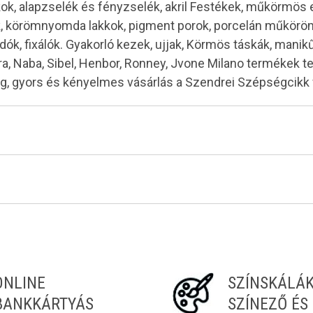
kok, alapzselék és fényzselék, akril Festékek, műkörmös
ok, körömnyomda lakkok, pigment porok, porcelán műkö
dók, fixálók. Gyakorló kezek, ujjak, Körmös táskák, mani
Moyra, Naba, Sibel, Henbor, Ronney, Jvone Milano termékek 
ség, gyors és kényelmes vásárlás a Szendrei Szépségcik
ONLINE
SZÍNSKÁLÁ
BANKKÁRTYÁS
SZÍNEZŐ ÉS