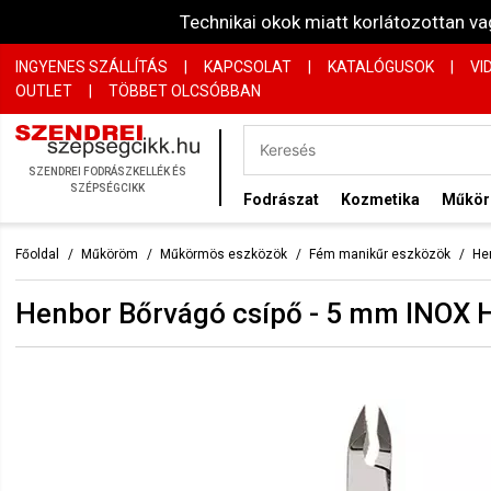
Technikai okok miatt korlátozottan 
INGYENES SZÁLLÍTÁS
|
KAPCSOLAT
|
KATALÓGUSOK
|
VI
OUTLET
|
TÖBBET OLCSÓBBAN
SZENDREI FODRÁSZKELLÉK ÉS
SZÉPSÉGCIKK
Fodrászat
Kozmetika
Műkö
Főoldal
Műköröm
Műkörmös eszközök
Fém manikűr eszközök
He
Henbor Bőrvágó csípő - 5 mm INOX 