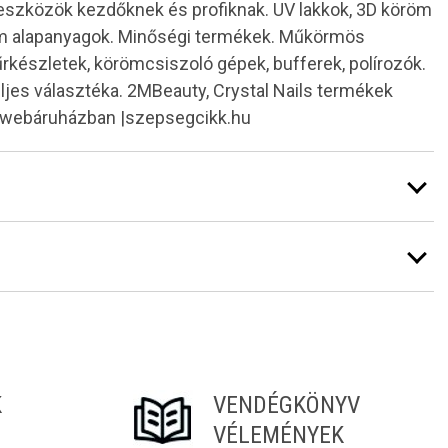
 eszközök kezdőknek és profiknak. UV lakkok, 3D köröm
röm alapanyagok. Minőségi termékek. Műkörmös
kűrkészletek, körömcsiszoló gépek, bufferek, polírozók.
teljes választéka. 2MBeauty, Crystal Nails termékek
k webáruházban |szepsegcikk.hu
K
VENDÉGKÖNYV
VÉLEMÉNYEK