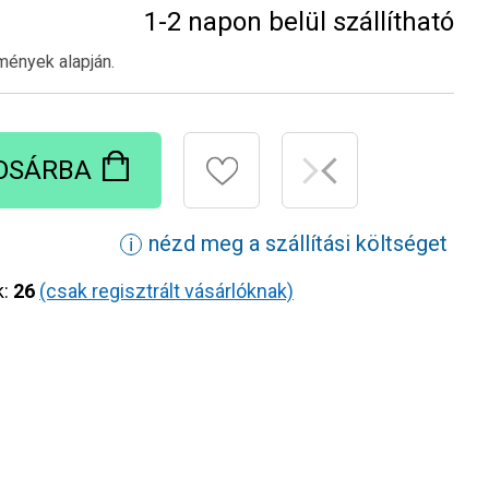
1-2 napon belül szállítható
mények alapján.
OSÁRBA
nézd meg a szállítási költséget
ℹ
k:
26
(csak regisztrált vásárlóknak)