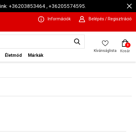
ámaink: +36203853464 , +36205574595.
Információk
Belépés / Regisztráció
0
Kívánságlista
Kosár
Életmód
Márkák