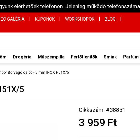
vagyunk elérhetőek telefonon. Jelenleg működő telefonsz
DEÓ GALÉRIA
|
KUPONOK
|
WORKSHOPOK
|
BLOG
|
röm
Drogéria
Műszempilla
Fertőtlenítők
Smink
Parfüm
nbor Bőrvágó csípő - 5 mm INOX H51X/5
H51X/5
Cikkszám: #38851
3 959 Ft