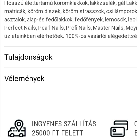
Hosszú élettartamú körömklakkok, lakkzselék, gél Lak
matricák, köröm díszek, köröm strasszok, csillámpor
asztalok, alap-és fedőlakkok, fedőfények, lemosók, leol
Perfect Nails, Pearl Nails, Profi Nails, Master Nails, 
üzleteinkben elérhetőek. 100%-os vásárlói elégedett
Tulajdonságok
Márka:
Henbor
Vélemények
Hosszúság:
5 mm
Vélemény írásához
jelentkezz be
vagy
regisztrálj
!
Judit
2026.05.21. 08:08
pontosan olyan amit vártam
INGYENES SZÁLLÍTÁS
25000 FT FELETT