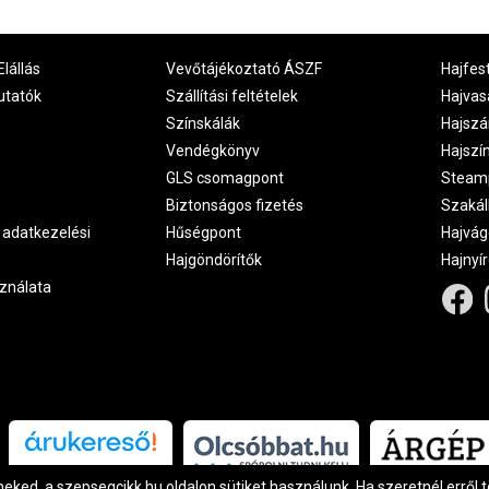
Elállás
Vevőtájékoztató ÁSZF
Hajfes
utatók
Szállítási feltételek
Hajvas
Színskálák
Hajszá
Vendégkönyv
Hajszí
GLS csomagpont
Steam
Biztonságos fizetés
Szakál
 adatkezelési
Hűségpont
Hajvág
Hajgöndörítők
Hajnyí
ználata
Árukereső.hu
ked, a szepsegcikk.hu oldalon sütiket használunk. Ha szeretnél erről 