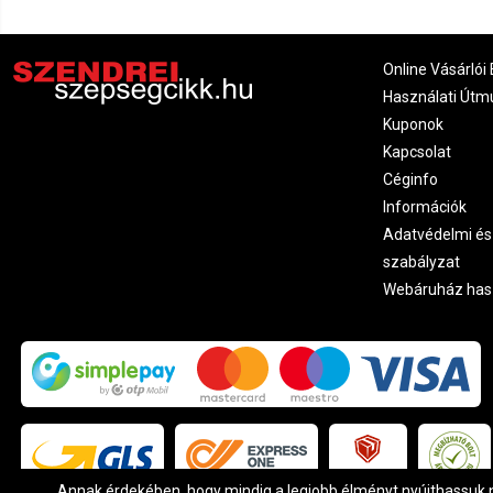
Online Vásárlói 
Használati Útm
Kuponok
Kapcsolat
Céginfo
Információk
Adatvédelmi és
szabályzat
Webáruház has
Annak érdekében, hogy mindig a legjobb élményt nyújthassuk ne