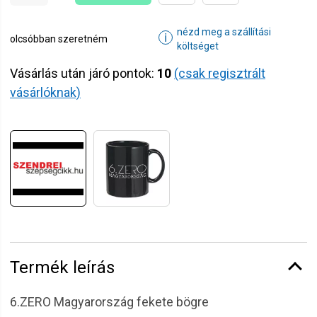
nézd meg a szállítási
ℹ
olcsóbban szeretném
költséget
Vásárlás után járó pontok:
10
(csak regisztrált
vásárlóknak)
Termék leírás
6.ZERO Magyarország fekete bögre