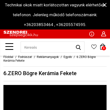
Technikai okok miatt korlátozottan vagyunk elérhetőek
telefonon. Jelenleg működő telefonszámaink:
+36203853464 , +36205574595.
0
Főoldal
Fodrászat
Reklámanyagok
Egyéb
6.ZERO Bögre
Kerámia Fekete
6.ZERO Bögre Kerámia Fekete