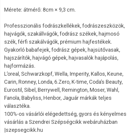
Mérete: átmérő: 8cm × 9,3 cm.
Professzionális fodrászkellékek, fodrászeszközök,
hajvágók, szakállvágók, fodrász székek, hajmosó
szék, férfi szakálvágók, prémium hajfestékek.
Gyakorló babafejek, fodrász gépek, hajsütővasak,
hajszárítók, hajvágó gépek, hajvasalók hajápolás,
hajformázás.
L’oreal, Schwarzkopf, Wella, Imperity, Kallos, Keune,
Carin, Ronney, Londa, 6.Zero, K-time, Coda’s Beauty,
Eurostil, Sibel, Berrywell, Remington, Moser, Wahl,
Fanola, Babyliss, Henbor, Jaguár márkák teljes
választéka.
100%-os vásárlói elégedettség, gyors és kényelmes
vásárlás a Szendrei Szépségcikk webáruházban
|szepsegcikk.hu