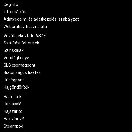
Céginfo
Információk
Adatvédelmi és adatkezelési szabályzat
Webáruház használata
Vevőtájékoztató ÁSZF
Szállítási feltételek
Színskálák
Vendégkönyv
GLS csomagpont
Biztonságos fizetés
Hűségpont
Hajgöndörítők
Hajfesték
Hajvasaló
Hajszárító
Hajszínező
Steampod