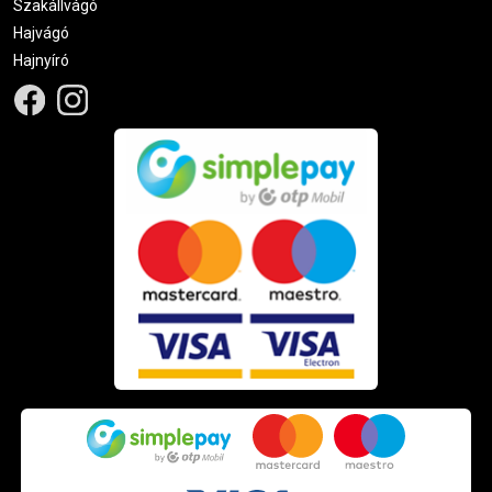
Szakállvágó
Hajvágó
Hajnyíró