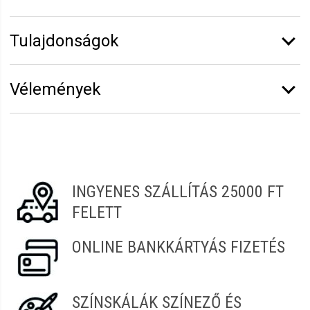
Tulajdonságok
Márka:
6.ZERO
Vélemények
Vélemény írásához
jelentkezz be
vagy
regisztrálj
!
Sándorné
2021.10.15. 09:05
Nagyon szuper.
INGYENES SZÁLLÍTÁS 25000 FT
FELETT
ONLINE BANKKÁRTYÁS FIZETÉS
SZÍNSKÁLÁK SZÍNEZŐ ÉS