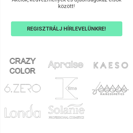
között!
REGISZTRÁLJ HÍRLEVELÜNKRE!