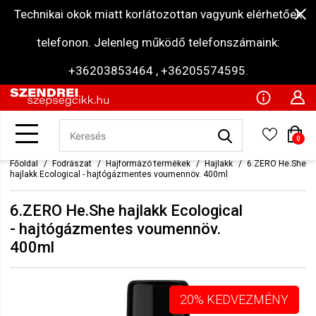
Technikai okok miatt korlátozottan vagyunk elérhetőek
telefonon. Jelenleg működő telefonszámaink:
+36203853464 , +36205574595.
0
Főoldal
Fodrászat
Hajformázó termékek
Hajlakk
6.ZERO He.She
hajlakk Ecological - hajtógázmentes voumennöv. 400ml
6.ZERO He.She hajlakk Ecological
- hajtógázmentes voumennöv.
400ml
20% KEDVEZMÉNY