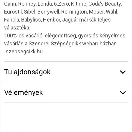
Carin, Ronney, Londa, 6.Zero, K-time, Coda’s Beauty,
Eurostil, Sibel, Berrywell, Remington, Moser, Wahl,
Fanola, Babyliss, Henbor, Jaguár márkák teljes
választéka.
100%-os vásárlói elégedettség, gyors és kényelmes
vásárlás a Szendrei Szépségcikk webáruházban
|szepsegcikk.hu
Tulajdonságok
Márka:
6.ZERO
Vélemények
Kiszerelés:
400 ml
Termékcsalád:
He.She
Vélemény írásához
jelentkezz be
vagy
regisztrálj
!
Irén
2022.02.10. 06:25