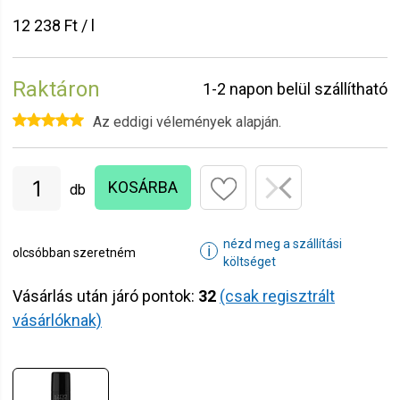
12 238 Ft / l
Raktáron
1-2 napon belül szállítható
Az eddigi vélemények alapján.
KOSÁRBA
db
nézd meg a szállítási
ℹ
olcsóbban szeretném
költséget
Vásárlás után járó pontok:
32
(csak regisztrált
vásárlóknak)