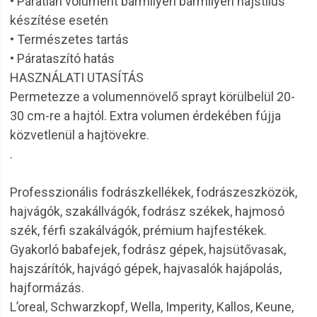
• Páratlan volument bármilyen bármilyen hajstílus
készítése esetén
• Természetes tartás
• Párataszító hatás
HASZNÁLATI UTASÍTÁS
Permetezze a volumennövelő sprayt körülbelül 20-
30 cm-re a hajtól. Extra volumen érdekében fújja
közvetlenül a hajtövekre.
.
Professzionális fodrászkellékek, fodrászeszközök,
hajvágók, szakállvágók, fodrász székek, hajmosó
szék, férfi szakálvágók, prémium hajfestékek.
Gyakorló babafejek, fodrász gépek, hajsütővasak,
hajszárítók, hajvágó gépek, hajvasalók hajápolás,
hajformázás.
L’oreal, Schwarzkopf, Wella, Imperity, Kallos, Keune,