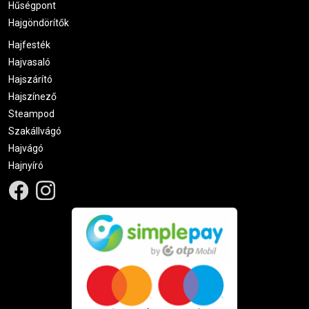
Hűségpont
Hajgöndörítők
Hajfesték
Hajvasaló
Hajszárító
Hajszínező
Steampod
Szakállvágó
Hajvágó
Hajnyíró