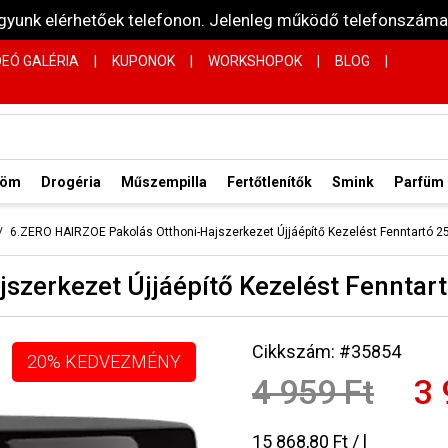
vagyunk elérhetőek telefonon. Jelenleg működő telefonsz
DEÓ GALÉRIA
|
KUPONOK
|
WORKSHOPOK
|
BLOG
|
röm
Drogéria
Műszempilla
Fertőtlenítők
Smink
Parfüm
6.ZERO HAIRZOE Pakolás Otthoni-Hajszerkezet Újjáépítő Kezelést Fenntartó 2
szerkezet Újjáépítő Kezelést Fenntar
Cikkszám: #35854
20% KEDVEZMÉNY
4 959 Ft
3 
15 868,80 Ft / l