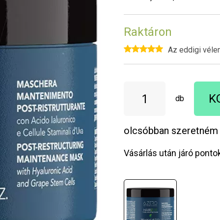
Raktáron
Az eddigi véle
K
db
olcsóbban szeretném
Vásárlás után járó ponto