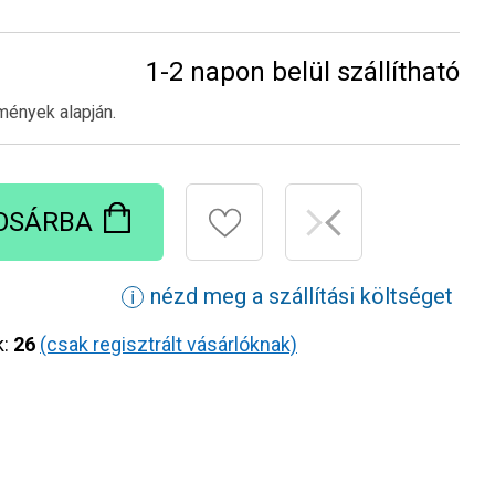
1-2 napon belül szállítható
mények alapján.
OSÁRBA
nézd meg a szállítási költséget
ℹ
k:
26
(csak regisztrált vásárlóknak)