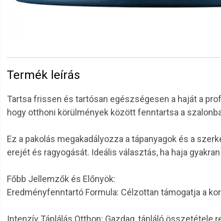
Termék leírás
Tartsa frissen és tartósan egészségesen a haját a pro
hogy otthoni körülmények között fenntartsa a szalonb
Ez a pakolás megakadályozza a tápanyagok és a szerkez
erejét és ragyogását. Ideális választás, ha haja gyakr
Főbb Jellemzők és Előnyök:
Eredményfenntartó Formula: Célzottan támogatja a korá
Intenzív Táplálás Otthon: Gazdag, tápláló összetétele 