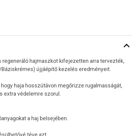
 regeneráló hajmaszkot kifejezetten arra tervezték,
/Báziskrémes) újjáépítő kezelés eredményeit.
ja, hogy haja hosszútávon megőrizze rugalmasságát,
és extra védelemre szorul.
óanyagokat a haj belsejében.
ésülhetővé téve azt.