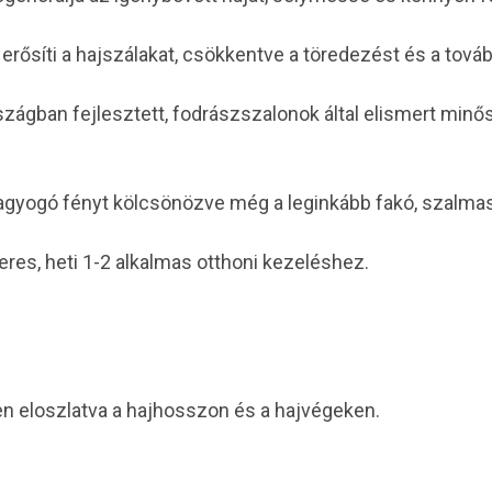
ősíti a hajszálakat, csökkentve a töredezést és a továb
ágban fejlesztett, fodrászszalonok által elismert minős
t, ragyogó fényt kölcsönözve még a leginkább fakó, szalma
eres, heti 1-2 alkalmas otthoni kezeléshez.
sen eloszlatva a hajhosszon és a hajvégeken.