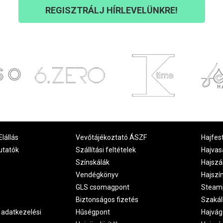
REGISZTRÁLJ HÍRLEVELÜNKRE!
Elállás
Vevőtájékoztató ÁSZF
Hajfes
utatók
Szállítási feltételek
Hajvas
Színskálák
Hajszá
Vendégkönyv
Hajszí
GLS csomagpont
Steam
Biztonságos fizetés
Szakál
 adatkezelési
Hűségpont
Hajvág