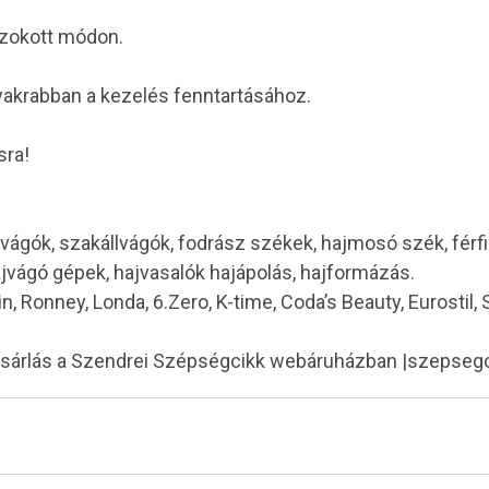
szokott módon.
yakrabban a kezelés fenntartásához.
sra!
vágók, szakállvágók, fodrász székek, hajmosó szék, férf
ajvágó gépek, hajvasalók hajápolás, hajformázás.
in, Ronney, Londa, 6.Zero, K-time, Coda’s Beauty, Eurostil,
ásárlás a Szendrei Szépségcikk webáruházban |szepseg