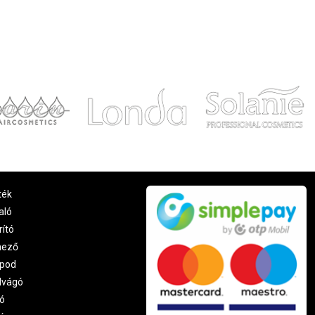
ték
aló
rító
nező
pod
lvágó
ó