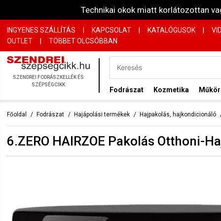
Technikai okok miatt korlátozottan 
INGYENES SZÁLLÍTÁS
|
KAPCSOLAT
|
KATALÓGUSOK
|
VI
OUTLET
|
TÖBBET OLCSÓBBAN
SZENDREI FODRÁSZKELLÉK ÉS
SZÉPSÉGCIKK
Fodrászat
Kozmetika
Műkö
Főoldal
Fodrászat
Hajápolási termékek
Hajpakolás, hajkondicionáló
6.ZERO HAIRZOE Pakolás Otthoni-Haj