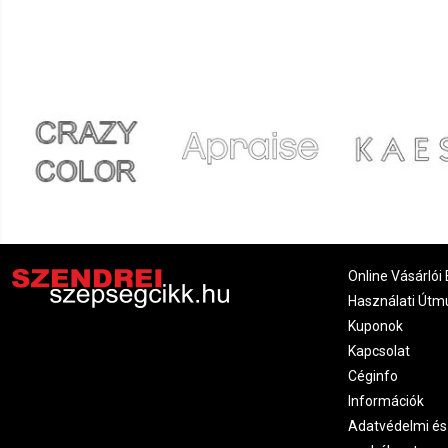
Próbálom!
Renáta
2021.09.05. 07:07
Gabriella
2021.07.30. 10:17
Nagyon jó puha lesz tőle a hajam
Online Vásárlói 
Használati Útm
Kuponok
Kapcsolat
Céginfo
Információk
Adatvédelmi és