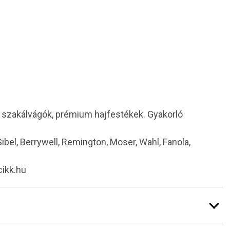
i szakálvágók, prémium hajfestékek. Gyakorló
 Sibel, Berrywell, Remington, Moser, Wahl, Fanola,
cikk.hu