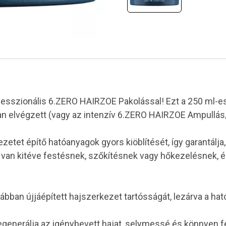
fesszionális 6.ZERO HAIRZOE Pakolással! Ezt a 250 ml-es
an elvégzett (vagy az intenzív 6.ZERO HAIRZOE Ampullás
etet építő hatóanyagok gyors kiöblítését, így garantál
an van kitéve festésnek, szőkítésnek vagy hőkezelésnek, 
bban újjáépített hajszerkezet tartósságát, lezárva a hat
regenerálja az igénybevett hajat, selymessé és könnyen f