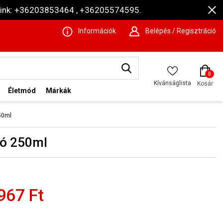
ámaink: +36203853464 , +36205574595.
Információk
Belépés / Regisztráció
0
Kívánságlista
Kosár
Életmód
Márkák
50ml
tó 250ml
967 Ft