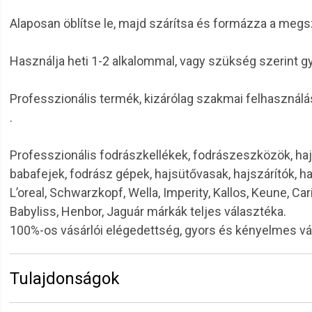
Alaposan öblítse le, majd szárítsa és formázza a meg
Használja heti 1-2 alkalommal, vagy szükség szerint g
Professzionális termék, kizárólag szakmai felhasználá
.
Professzionális fodrászkellékek, fodrászeszközök, haj
babafejek, fodrász gépek, hajsütővasak, hajszárítók, h
L’oreal, Schwarzkopf, Wella, Imperity, Kallos, Keune, Car
Babyliss, Henbor, Jaguár márkák teljes választéka.
100%-os vásárlói elégedettség, gyors és kényelmes v
Tulajdonságok