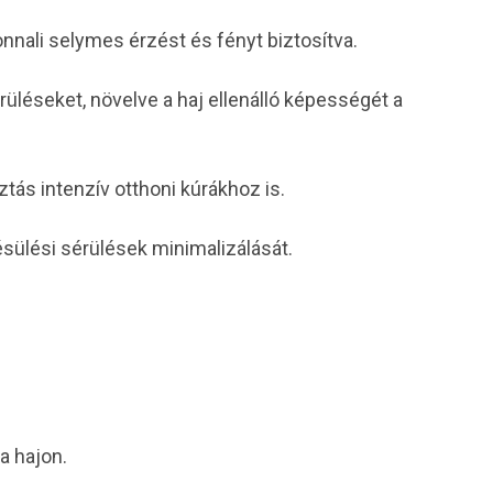
zonnali selymes érzést és fényt biztosítva.
üléseket, növelve a haj ellenálló képességét a
ás intenzív otthoni kúrákhoz is.
sülési sérülések minimalizálását.
a hajon.