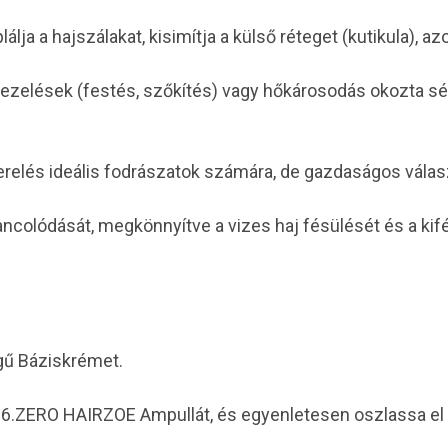
ja a hajszálakat, kisimítja a külső réteget (kutikula), a
kezelések (festés, szőkítés) vagy hőkárosodás okozta sér
elés ideális fodrászatok számára, de gazdaságos választ
colódását, megkönnyítve a vizes haj fésülését és a kifé
gű Báziskrémet.
 6.ZERO HAIRZOE Ampullát, és egyenletesen oszlassa el 