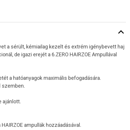
 a sérült, kémiailag kezelt és extrém igénybevett haj
ionál, de igazi erejét a 6.ZERO HAIRZOE Ampullával
ezetét a hatóanyagok maximális befogadására.
al szemben.
 ajánlott.
 a HAIRZOE ampullák hozzáadásával.