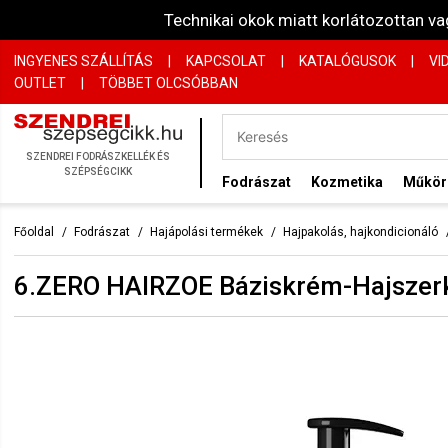
Technikai okok miatt korlátozottan 
INGYENES SZÁLLÍTÁS
|
KAPCSOLAT
|
KATALÓGUSOK
|
VI
OUTLET
|
TÖBBET OLCSÓBBAN
SZENDREI FODRÁSZKELLÉK ÉS
SZÉPSÉGCIKK
Fodrászat
Kozmetika
Műkö
Főoldal
Fodrászat
Hajápolási termékek
Hajpakolás, hajkondicionáló
6.ZERO HAIRZOE Báziskrém-Hajszerk