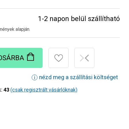
1-2 napon belül szállítható
mények alapján.
OSÁRBA
nézd meg a szállítási költséget
ℹ
k:
43
(csak regisztrált vásárlóknak)