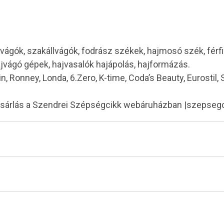
vágók, szakállvágók, fodrász székek, hajmosó szék, férf
ajvágó gépek, hajvasalók hajápolás, hajformázás.
in, Ronney, Londa, 6.Zero, K-time, Coda’s Beauty, Eurostil,
ásárlás a Szendrei Szépségcikk webáruházban |szepseg