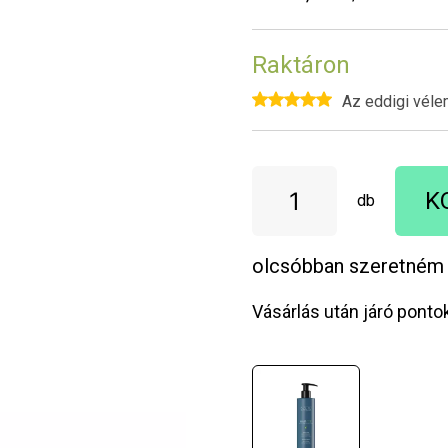
Raktáron
Az eddigi véle
K
db
olcsóbban szeretném
Vásárlás után járó ponto