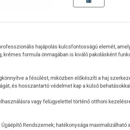
ofesszionális hajápolás kulcsfontosságú elemét, amelyet
ag, krémes formula önmagában is kiváló pakolásként funkc
egkönnyítve a fésülést, miközben előkészíti a haj szerk
ágát, és hosszantartó védelmet kap a külső behatásokk
használásra vagy felügyelettel történő otthoni kezelésre
OE Újjáépítő Rendszernek; hatékonysága maximalizálható