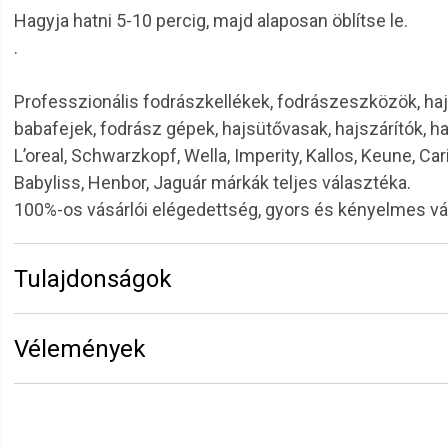
Hagyja hatni 5-10 percig, majd alaposan öblítse le.
.
Professzionális fodrászkellékek, fodrászeszközök, haj
babafejek, fodrász gépek, hajsütővasak, hajszárítók, h
L’oreal, Schwarzkopf, Wella, Imperity, Kallos, Keune, Car
Babyliss, Henbor, Jaguár márkák teljes választéka.
100%-os vásárlói elégedettség, gyors és kényelmes v
Tulajdonságok
Márka:
6.ZERO
Vélemények
Kiszerelés:
500 ml
Termékcsalád:
Hairzoe
Vélemény írásához
jelentkezz be
vagy
regisztrálj
!
Zita
2026.04.06. 09:40