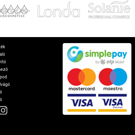
ték
aló
rító
nező
pod
lvágó
ó
ró