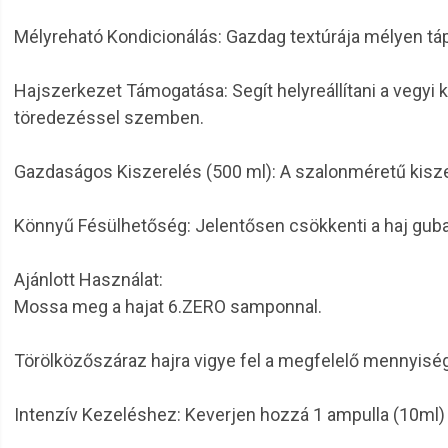
Mélyreható Kondicionálás: Gazdag textúrája mélyen táplál
Hajszerkezet Támogatása: Segít helyreállítani a vegyi 
töredezéssel szemben.
Gazdaságos Kiszerelés (500 ml): A szalonméretű kiszer
Könnyű Fésülhetőség: Jelentősen csökkenti a haj guban
Ajánlott Használat:
Mossa meg a hajat 6.ZERO samponnal.
Törölközőszáraz hajra vigye fel a megfelelő mennyisé
Intenzív Kezeléshez: Keverjen hozzá 1 ampulla (10ml)