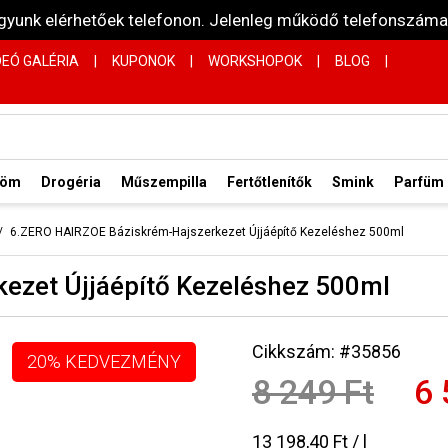
vagyunk elérhetőek telefonon. Jelenleg működő telefonsz
DEÓ GALÉRIA
|
KUPONOK
|
WORKSHOPOK
|
BLOG
|
röm
Drogéria
Műszempilla
Fertőtlenítők
Smink
Parfüm
6.ZERO HAIRZOE Báziskrém-Hajszerkezet Újjáépítő Kezeléshez 500ml
ezet Újjáépítő Kezeléshez 500ml
Cikkszám: #35856
20% KEDVEZMÉNY
8 249 Ft
6 
13 198,40 Ft / l