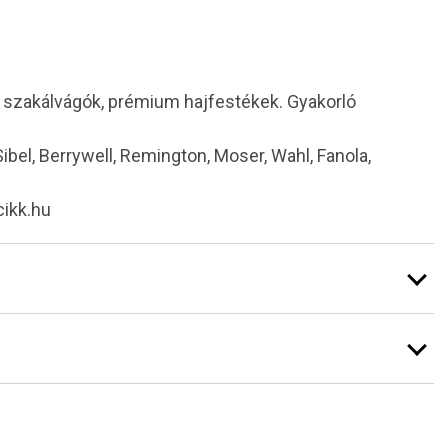
i szakálvágók, prémium hajfestékek. Gyakorló
 Sibel, Berrywell, Remington, Moser, Wahl, Fanola,
cikk.hu