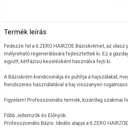
Termék leírás
Fedezze fel a 6.ZERO HAIRZOE Báziskrémet, az olasz pr
mélyreható regenerálására fejlesztettek ki. Ez a gazd
együtt, kétfázisú kezelésként használva fejti ki.
A Báziskrém kondicionálja és puhítja a hajszálakat, m
Rendszeres használatával a haj visszanyeri rugalmass
Figyelem! Professzionális termék, kizárólag szakmai fel
Főbb Jellemzők és Előnyök:
Professzionális Bázis: Ideális alapja a 6.ZERO HAIRZ