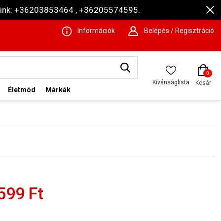
ámaink: +36203853464 , +36205574595.
Információk
Belépés / Regisztráció
0
Kívánságlista
Kosár
Életmód
Márkák
599 Ft