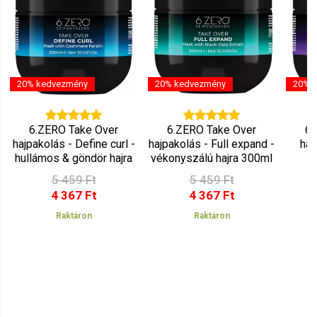
20% kedvezmény
20% kedvezmény
20% 
6.ZERO Take Over
6.ZERO Take Over
6.
hajpakolás - Define curl -
hajpakolás - Full expand -
haj
hullámos & göndör hajra
vékonyszálú hajra 300ml
300ml
egy
5 459 Ft
5 459 Ft
4 367 Ft
4 367 Ft
Raktáron
Raktáron