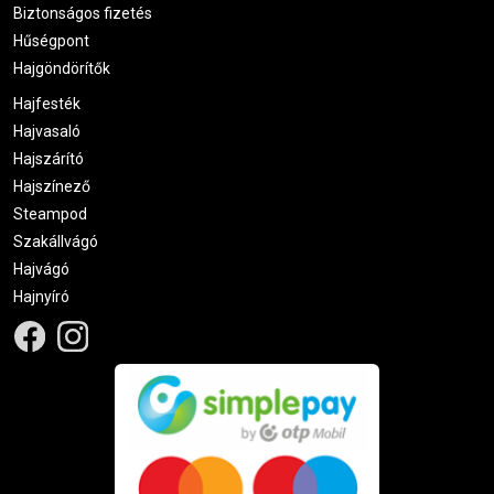
Biztonságos fizetés
Hűségpont
Hajgöndörítők
Hajfesték
Hajvasaló
Hajszárító
Hajszínező
Steampod
Szakállvágó
Hajvágó
Hajnyíró