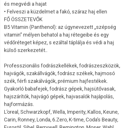
és megvédi a hajat
• Felveszi a küzdelmet a fakó, száraz haj ellen
FŐ ÖSSZETEVŐK
B5 Vitamin (Panthenol): az úgynevezett „szépség
vitamin” mélyen behatol a haj rétegeibe és egy
védőréteget képez, s ezáltal táplálja és védi a haj
külső szerkezetét..
Professzionális fodrászkellékek, fodrászeszközök,
hajvágók, szakállvágók, fodrász székek, hajmosó
szék, férfi szakálvágók, prémium hajfestékek.
Gyakorló babafejek, fodrász gépek, hajsütővasak,
hajszárítók, hajvágó gépek, hajvasalók hajápolás,
hajformázás.
L’oreal, Schwarzkopf, Wella, Imperity, Kallos, Keune,
Carin, Ronney, Londa, 6.Zero, K-time, Coda’s Beauty,
Eurostil, Sibel, Berrywell, Remington, Moser, Wahl,