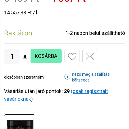
14 557,33 Ft / l
Raktáron
1-2 napon belül szállítható
KOSÁRBA
db
nézd meg a szállítási
ℹ
olcsóbban szeretném
költséget
Vásárlás után járó pontok:
29
(csak regisztrált
vásárlóknak)