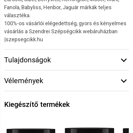
Fanola, Babyliss, Henbor, Jaguár márkák teljes
választéka.
100%-os vásárlói elégedettség, gyors és kényelmes
vásárlás a Szendrei Szépségcikk webáruházban
|szepsegcikk.hu
Tulajdonságok
Márka:
6.ZERO
Vélemények
Kiszerelés:
300 ml
Termékcsalád:
Take Over
Erről a termékről még senki sem írt értékelést.
Legyen Tiéd az első!
Kiegészítő termékek
Vélemény írásához
jelentkezz be
vagy
regisztrálj
!