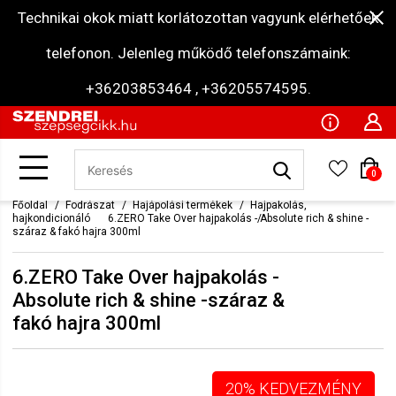
Technikai okok miatt korlátozottan vagyunk elérhetőek
telefonon. Jelenleg működő telefonszámaink:
+36203853464 , +36205574595.
0
Főoldal
Fodrászat
Hajápolási termékek
Hajpakolás,
hajkondicionáló
6.ZERO Take Over hajpakolás - Absolute rich & shine -
száraz & fakó hajra 300ml
6.ZERO Take Over hajpakolás -
Absolute rich & shine -száraz &
fakó hajra 300ml
20% KEDVEZMÉNY