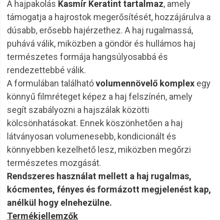
A hajpakolás
Kasmír Keratint tartalmaz
, amely
támogatja a hajrostok megerősítését, hozzájárulva a
dúsabb, erősebb hajérzethez. A haj rugalmassá,
puhává válik, miközben a göndör és hullámos haj
természetes formája hangsúlyosabbá és
rendezettebbé válik.
A formulában található
volumennövelő komplex
egy
könnyű filmréteget képez a haj felszínén, amely
segít szabályozni a hajszálak közötti
kölcsönhatásokat. Ennek köszönhetően a haj
látványosan volumenesebb, kondicionált és
könnyebben kezelhető lesz, miközben megőrzi
természetes mozgását.
Rendszeres használat mellett a haj rugalmas,
kócmentes, fényes és formázott megjelenést kap,
anélkül hogy elnehezülne.
Termékjellemzők