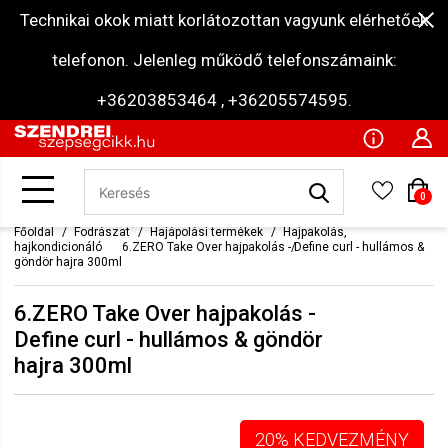
Technikai okok miatt korlátozottan vagyunk elérhetőek
telefonon. Jelenleg működő telefonszámaink:
+36203853464 , +36205574595.
0
Főoldal
Fodrászat
Hajápolási termékek
Hajpakolás,
hajkondicionáló
6.ZERO Take Over hajpakolás - Define curl - hullámos &
göndör hajra 300ml
6.ZERO Take Over hajpakolás -
Define curl - hullámos & göndör
hajra 300ml
20% KEDVEZMÉNY