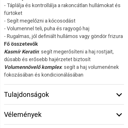
- Táplálja és kontrollálja a rakoncátlan hullámokat és
fürtöket
- Segít megelőzni a kócosodást
- Volumennel teli, puha és ragyogó haj
- Rugalmas, jól definiált hullámos vagy göndör frizura
Fő összetevők
Kasmír Keratin
: segít megerősíteni a haj rostjait,
dúsabb és erősebb hajérzetet biztosít
Volumennövelő komplex
: segít a haj volumenének
fokozásában és kondicionálásában
Tulajdonságok
Márka:
6.ZERO
Vélemények
Kiszerelés:
300 ml
Termékcsalád:
Take Over