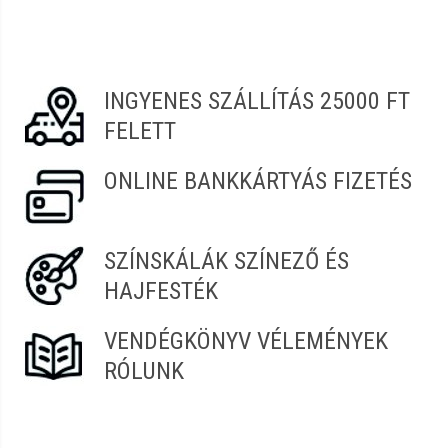
Vélemény írásához
jelentkezz be
vagy
regisztrálj
!
Zita
2021.07.29. 12:52
INGYENES SZÁLLÍTÁS 25000 FT
FELETT
ONLINE BANKKÁRTYÁS FIZETÉS
SZÍNSKÁLÁK SZÍNEZŐ ÉS
HAJFESTÉK
VENDÉGKÖNYV VÉLEMÉNYEK
RÓLUNK