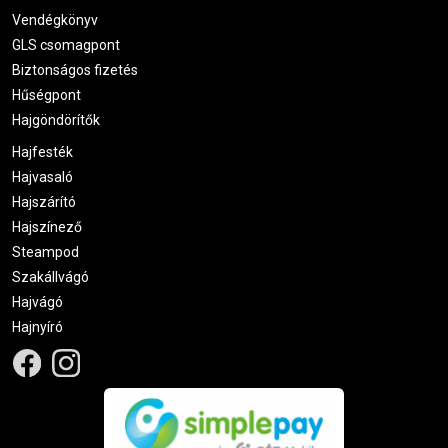
Vendégkönyv
GLS csomagpont
Biztonságos fizetés
Hűségpont
Hajgöndörítők
Hajfesték
Hajvasaló
Hajszárító
Hajszínező
Steampod
Szakállvágó
Hajvágó
Hajnyíró