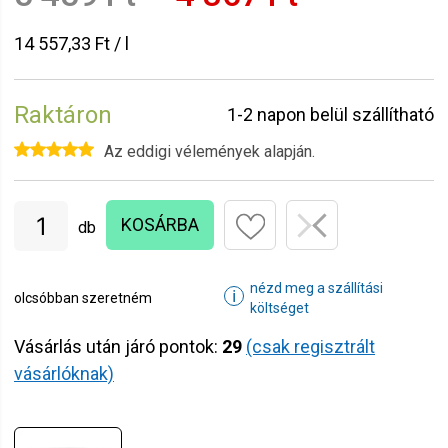
14 557,33 Ft / l
Raktáron
1-2 napon belül szállítható
Az eddigi vélemények alapján.
KOSÁRBA
db
nézd meg a szállítási
ℹ
olcsóbban szeretném
költséget
Vásárlás után járó pontok:
29
(csak regisztrált
vásárlóknak)