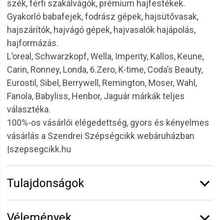
szék, férfi szakálvágók, prémium hajfestékek.
Gyakorló babafejek, fodrász gépek, hajsütővasak,
hajszárítók, hajvágó gépek, hajvasalók hajápolás,
hajformázás.
L’oreal, Schwarzkopf, Wella, Imperity, Kallos, Keune,
Carin, Ronney, Londa, 6.Zero, K-time, Coda’s Beauty,
Eurostil, Sibel, Berrywell, Remington, Moser, Wahl,
Fanola, Babyliss, Henbor, Jaguár márkák teljes
választéka.
100%-os vásárlói elégedettség, gyors és kényelmes
vásárlás a Szendrei Szépségcikk webáruházban
|szepsegcikk.hu
Tulajdonságok
Márka:
6.ZERO
Vélemények