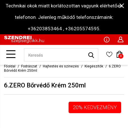
Technikai okok miatt korlátozottan vagyunk elérhetőek
telefonon. Jelenleg működő telefonszámaink:
+36203853464 , +36205574595.
0
Főoldal
Fodrászat
Hajfestés és színezés
Kiegészítők
6.ZERO
Bőrvédő Krém 250ml
6.ZERO Bőrvédő Krém 250ml
20% KEDVEZMÉNY