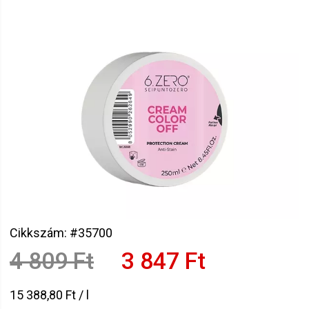
Cikkszám: #35700
4 809 Ft
3 847 Ft
15 388,80 Ft / l