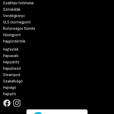
Szállítási feltételek
Színskálák
Vendégkönyv
GLS csomagpont
Biztonságos fizetés
Hűségpont
Hajgöndörítők
Hajfesték
Hajvasaló
Hajszárító
Hajszínező
Steampod
Szakállvágó
Hajvágó
Hajnyíró