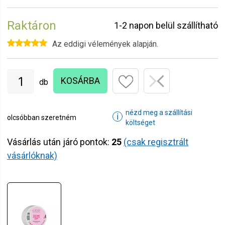
Raktáron
1-2 napon belül szállítható
Az eddigi vélemények alapján.
KOSÁRBA
db
nézd meg a szállítási
ℹ
olcsóbban szeretném
költséget
Vásárlás után járó pontok:
25
(csak regisztrált
vásárlóknak)