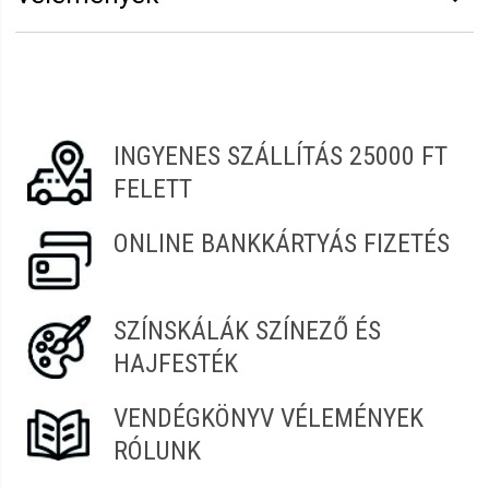
Kiszerelés:
250 ml
Vélemény írásához
jelentkezz be
vagy
regisztrálj
!
Zsófia
2022.05.27. 06:20
INGYENES SZÁLLÍTÁS 25000 FT
FELETT
ONLINE BANKKÁRTYÁS FIZETÉS
SZÍNSKÁLÁK SZÍNEZŐ ÉS
HAJFESTÉK
VENDÉGKÖNYV VÉLEMÉNYEK
RÓLUNK