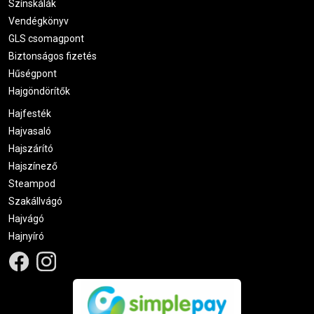
Színskálák
Vendégkönyv
GLS csomagpont
Biztonságos fizetés
Hűségpont
Hajgöndörítők
Hajfesték
Hajvasaló
Hajszárító
Hajszínező
Steampod
Szakállvágó
Hajvágó
Hajnyíró