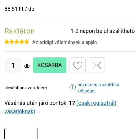
88,51 Ft / db
Raktáron
1-2 napon belül szállítható
Az eddigi vélemények alapján.
KOSÁRBA
db
nézd meg a szállítási
ℹ
olcsóbban szeretném
költséget
Vásárlás után járó pontok:
17
(csak regisztrált
vásárlóknak)