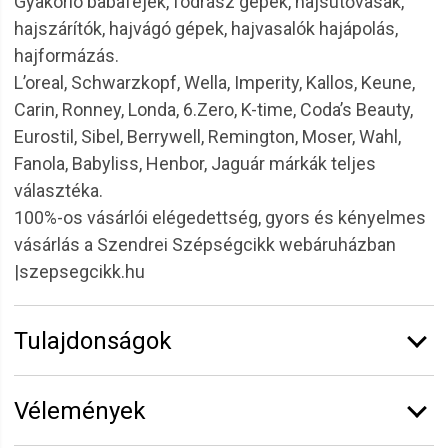
Gyakorló babafejek, fodrász gépek, hajsütővasak,
hajszárítók, hajvágó gépek, hajvasalók hajápolás,
hajformázás.
L’oreal, Schwarzkopf, Wella, Imperity, Kallos, Keune,
Carin, Ronney, Londa, 6.Zero, K-time, Coda’s Beauty,
Eurostil, Sibel, Berrywell, Remington, Moser, Wahl,
Fanola, Babyliss, Henbor, Jaguár márkák teljes
választéka.
100%-os vásárlói elégedettség, gyors és kényelmes
vásárlás a Szendrei Szépségcikk webáruházban
|szepsegcikk.hu
Tulajdonságok
Márka:
6.ZERO
Vélemények