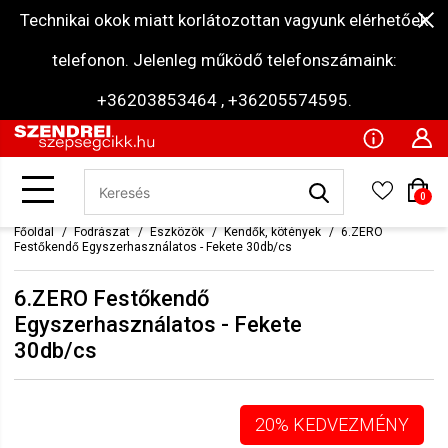
Technikai okok miatt korlátozottan vagyunk elérhetőek
telefonon. Jelenleg működő telefonszámaink:
+36203853464 , +36205574595.
0
Főoldal
Fodrászat
Eszközök
Kendők, kötények
6.ZERO
Festőkendő Egyszerhasználatos - Fekete 30db/cs
6.ZERO Festőkendő
Egyszerhasználatos - Fekete
30db/cs
20% KEDVEZMÉNY