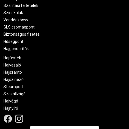
Szállítási feltételek
Színskálák
Vendégkönyv
GLS csomagpont
Biztonságos fizetés
Hűségpont
Hajgöndörítők
Hajfesték
Hajvasaló
Hajszárító
Hajszínező
Steampod
Szakállvágó
Hajvágó
Hajnyíró