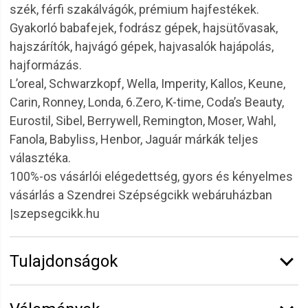
szék, férfi szakálvágók, prémium hajfestékek.
Gyakorló babafejek, fodrász gépek, hajsütővasak,
hajszárítók, hajvágó gépek, hajvasalók hajápolás,
hajformázás.
L’oreal, Schwarzkopf, Wella, Imperity, Kallos, Keune,
Carin, Ronney, Londa, 6.Zero, K-time, Coda’s Beauty,
Eurostil, Sibel, Berrywell, Remington, Moser, Wahl,
Fanola, Babyliss, Henbor, Jaguár márkák teljes
választéka.
100%-os vásárlói elégedettség, gyors és kényelmes
vásárlás a Szendrei Szépségcikk webáruházban
|szepsegcikk.hu
Tulajdonságok
Márka:
6.ZERO