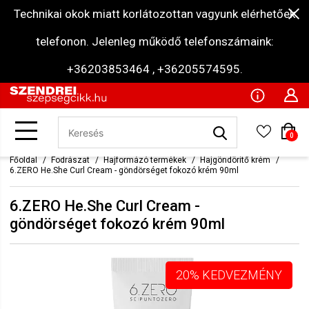
Technikai okok miatt korlátozottan vagyunk elérhetőek
telefonon. Jelenleg működő telefonszámaink:
+36203853464 , +36205574595.
0
Főoldal
Fodrászat
Hajformázó termékek
Hajgöndörítő krém
6.ZERO He.She Curl Cream - göndörséget fokozó krém 90ml
6.ZERO He.She Curl Cream -
göndörséget fokozó krém 90ml
20% KEDVEZMÉNY