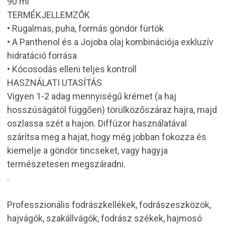
90 ml
TERMÉKJELLEMZŐK
• Rugalmas, puha, formás göndör fürtök
• A Panthenol és a Jojoba olaj kombinációja exkluzív
hidratáció forrása
• Kócosodás elleni teljes kontroll
HASZNÁLATI UTASÍTÁS
Vigyen 1-2 adag mennyiségű krémet (a haj
hosszúságától függően) törülközőszáraz hajra, majd
oszlassa szét a hajon. Diffúzor használatával
szárítsa meg a hajat, hogy még jobban fokozza és
kiemelje a göndör tincseket, vagy hagyja
természetesen megszáradni.
.
Professzionális fodrászkellékek, fodrászeszközök,
hajvágók, szakállvágók, fodrász székek, hajmosó