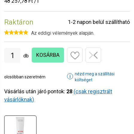
48 257,78 Ft / l
Raktáron
1-2 napon belül szállítható
Az eddigi vélemények alapján.
KOSÁRBA
db
nézd meg a szállítási
ℹ
olcsóbban szeretném
költséget
Vásárlás után járó pontok:
28
(csak regisztrált
vásárlóknak)