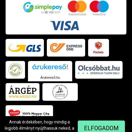
Árukereső.hu
Annak érdekében, hogy mindig a
ELFOGADOM
legjobb élményt nyújthassuk neked, a