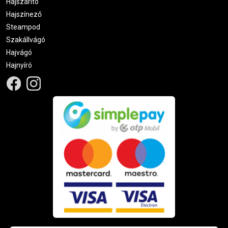
Hajszárító
Hajszínező
Steampod
Szakállvágó
Hajvágó
Hajnyíró