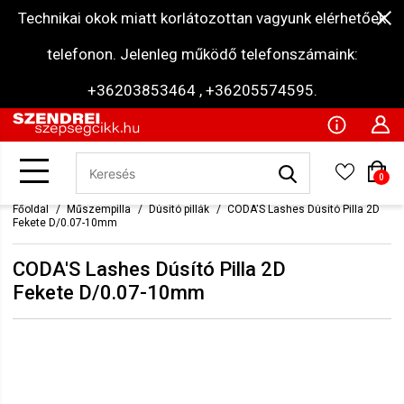
Technikai okok miatt korlátozottan vagyunk elérhetőek
telefonon. Jelenleg működő telefonszámaink:
+36203853464 , +36205574595.
0
Főoldal
Műszempilla
Dúsító pillák
CODA'S Lashes Dúsító Pilla 2D
Fekete D/0.07-10mm
CODA'S Lashes Dúsító Pilla 2D
Fekete D/0.07-10mm