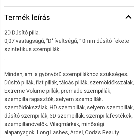
Termék leírás
2D Dúsító pilla.
0,07 vastagságú, "D" íveltségű, 10mm dúsító fekete
szintetikus szempillák.
.
Minden, ami a gyönyörű szempillákhoz szükséges.
Dúsító pillák, flat pillák, tálcás pillák, szemöldökszálak,
Extreme Volume pillák, premade szempillák,
szempilla ragasztók, selyem szempillák,
szemöldökszálak, HD szempillák, selyem szempillák,
dúsító szempillák, 3D szempillák, szempillafestékek,
szempillanövelők. Világmárkák, minőségi
alapanyagok. Long Lashes, Ardel, Coda’s Beauty