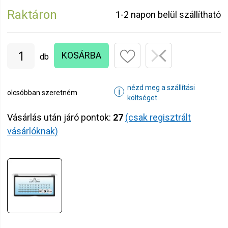
Raktáron
1-2 napon belül szállítható
KOSÁRBA
db
nézd meg a szállítási
ℹ
olcsóbban szeretném
költséget
Vásárlás után járó pontok:
27
(csak regisztrált
vásárlóknak)