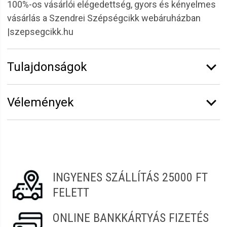
100%-os vásárlói elégedettség, gyors és kényelmes
vásárlás a Szendrei Szépségcikk webáruházban
|szepsegcikk.hu
Tulajdonságok
Márka:
CODA'S Lashes
Vélemények
Íveltség:
D
Vastagság:
0,07 mm
Erről a termékről még senki sem írt értékelést.
Hosszúság:
10 mm
Legyen Tiéd az első!
Termékcsalád:
Promade dúsító
Vélemény írásához
jelentkezz be
vagy
regisztrálj
!
INGYENES SZÁLLÍTÁS 25000 FT
FELETT
ONLINE BANKKÁRTYÁS FIZETÉS