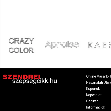
Online Vásárlói 
Használati Útm
Kuponok
Kapcsolat
Céginfo
Információk