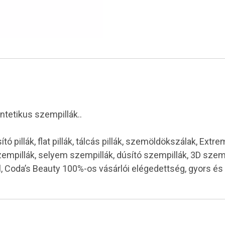
ntetikus szempillák..
pillák, flat pillák, tálcás pillák, szemöldökszálak, Extr
mpillák, selyem szempillák, dúsító szempillák, 3D szemp
l, Coda’s Beauty 100%-os vásárlói elégedettség, gyors é