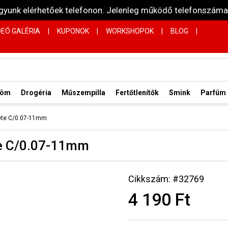
vagyunk elérhetőek telefonon. Jelenleg működő telefonsz
DEÓ GALÉRIA
|
KUPONOK
|
WORKSHOPOK
|
BLOG
|
röm
Drogéria
Műszempilla
Fertőtlenítők
Smink
Parfüm
kete C/0.07-11mm
te C/0.07-11mm
Cikkszám: #32769
4 190 Ft