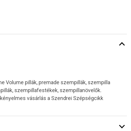
eme Volume pillák, premade szempillák, szempilla
illák, szempillafestékek, szempillanövelők.
s kényelmes vásárlás a Szendrei Szépségcikk