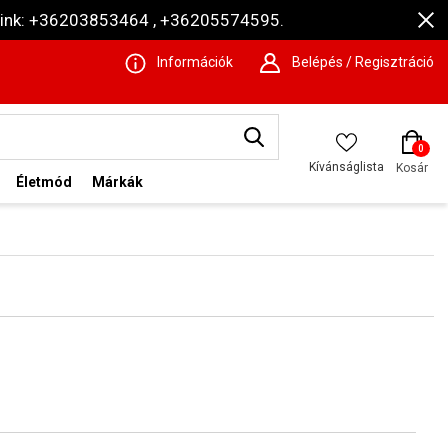
ámaink: +36203853464 , +36205574595.
Információk
Belépés / Regisztráció
0
Kívánságlista
Kosár
Életmód
Márkák