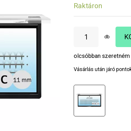
Raktáron
K
db
olcsóbban szeretném
Vásárlás után járó ponto