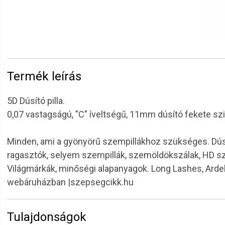
Termék leírás
5D Dúsító pilla.
0,07 vastagságú, "C" íveltségű, 11mm dúsító fekete szi
Minden, ami a gyönyörű szempillákhoz szükséges. Dúsító 
ragasztók, selyem szempillák, szemöldökszálak, HD sze
Világmárkák, minőségi alapanyagok. Long Lashes, Arde
webáruházban |szepsegcikk.hu
Tulajdonságok