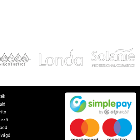
ték
aló
rító
nező
pod
lvágó