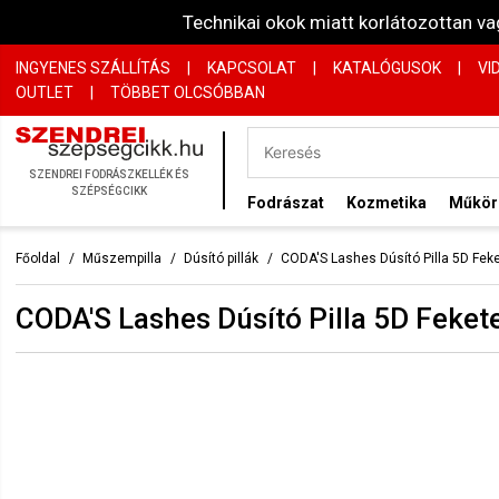
Technikai okok miatt korlátozottan 
INGYENES SZÁLLÍTÁS
|
KAPCSOLAT
|
KATALÓGUSOK
|
VI
OUTLET
|
TÖBBET OLCSÓBBAN
SZENDREI FODRÁSZKELLÉK ÉS
SZÉPSÉGCIKK
Fodrászat
Kozmetika
Műkö
Főoldal
Műszempilla
Dúsító pillák
CODA'S Lashes Dúsító Pilla 5D Fe
CODA'S Lashes Dúsító Pilla 5D Feke