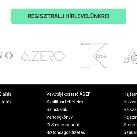
REGISZTRÁLJ HÍRLEVELÜNKRE!
Elállás
Vevőtájékoztató ÁSZF
Hajfes
utatók
Szállítási feltételek
Hajvas
Színskálák
Hajszá
Vendégkönyv
Hajszí
GLS csomagpont
Steam
Biztonságos fizetés
Szakál