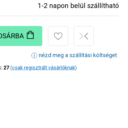
1-2 napon belül szállítható
OSÁRBA
nézd meg a szállítási költséget
ℹ
k:
27
(csak regisztrált vásárlóknak)