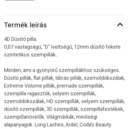
Termék leírás
4D Dúsító pilla.
0,07 vastagságú, "D" íveltségű, 12mm dúsító fekete
szintetikus szempillák..
Minden, ami a gyönyörű szempillákhoz szükséges.
Dúsító pillák, flat pillák, tálcás pillák, szemöldökszálak,
Extreme Volume pillák, premade szempillák,
szempilla ragasztók, selyem szempillák,
szemöldökszálak, HD szempillák, selyem szempillák,
dúsító szempillák, 3D szempillák, szempillafestékek,
szempillanövelők. Világmárkák, minőségi
alapanyagok. Long Lashes, Ardel, Coda’s Beauty