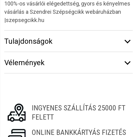
100%-os vásárlói elégedettség, gyors és kényelmes
vásárlás a Szendrei Szépségcikk webáruházban
|szepsegcikk.hu
Tulajdonságok
Márka:
CODA'S Lashes
Vélemények
Íveltség:
D
Vastagság:
0,07 mm
Erről a termékről még senki sem írt értékelést.
Hosszúság:
12 mm
Legyen Tiéd az első!
Termékcsalád:
Promade dúsító
Vélemény írásához
jelentkezz be
vagy
regisztrálj
!
INGYENES SZÁLLÍTÁS 25000 FT
FELETT
ONLINE BANKKÁRTYÁS FIZETÉS