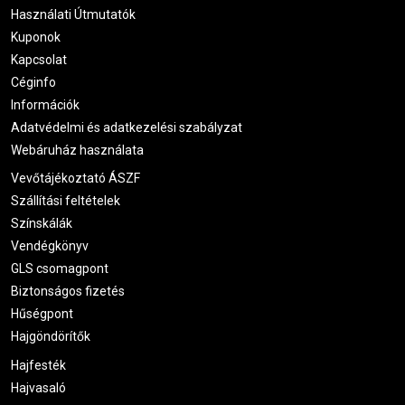
Használati Útmutatók
Kuponok
Kapcsolat
Céginfo
Információk
Adatvédelmi és adatkezelési szabályzat
Webáruház használata
Vevőtájékoztató ÁSZF
Szállítási feltételek
Színskálák
Vendégkönyv
GLS csomagpont
Biztonságos fizetés
Hűségpont
Hajgöndörítők
Hajfesték
Hajvasaló