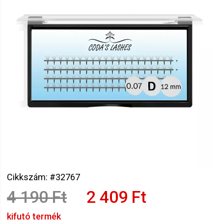
Cikkszám: #32767
4 190 Ft
2 409 Ft
kifutó termék