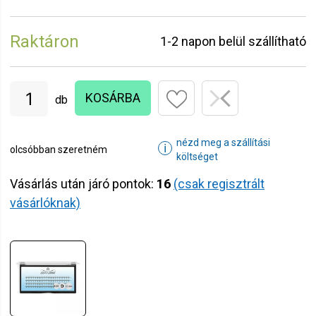
Raktáron
1-2 napon belül szállítható
KOSÁRBA
db
nézd meg a szállítási
ℹ
olcsóbban szeretném
költséget
Vásárlás után járó pontok:
16
(csak regisztrált
vásárlóknak)