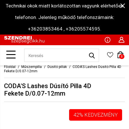
Technikai okok miatt korlátozottan vagyunk elérhetőek
telefonon. Jelenleg működő telefonszámaink:
+36203853464 , +36205574595.
0
Főoldal
Műszempilla
Dúsító pillák
CODA'S Lashes Dúsító Pilla 4D
Fekete D/0.07-12mm
CODA'S Lashes Dúsító Pilla 4D
Fekete D/0.07-12mm
42% KEDVEZMÉNY