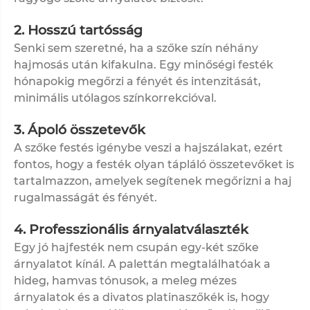
2. Hosszú tartósság
Senki sem szeretné, ha a szőke szín néhány
hajmosás után kifakulna. Egy minőségi festék
hónapokig megőrzi a fényét és intenzitását,
minimális utólagos színkorrekcióval.
3. Ápoló összetevők
A szőke festés igénybe veszi a hajszálakat, ezért
fontos, hogy a festék olyan tápláló összetevőket is
tartalmazzon, amelyek segítenek megőrizni a haj
rugalmasságát és fényét.
4. Professzionális árnyalatválaszték
Egy jó hajfesték nem csupán egy-két szőke
árnyalatot kínál. A palettán megtalálhatóak a
hideg, hamvas tónusok, a meleg mézes
árnyalatok és a divatos platinaszőkék is, hogy