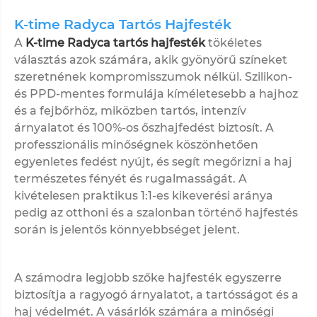
K-time Radyca Tartós Hajfesték
A
K-time Radyca tartós hajfesték
tökéletes
választás azok számára, akik gyönyörű színeket
szeretnének kompromisszumok nélkül. Szilikon-
és PPD-mentes formulája kíméletesebb a hajhoz
és a fejbőrhöz, miközben tartós, intenzív
árnyalatot és 100%-os őszhajfedést biztosít. A
professzionális minőségnek köszönhetően
egyenletes fedést nyújt, és segít megőrizni a haj
természetes fényét és rugalmasságát. A
kivételesen praktikus
1:1-es kikeverési aránya
pedig az otthoni és a szalonban történő hajfestés
során is jelentős könnyebbséget jelent.
A számodra legjobb szőke hajfesték egyszerre
biztosítja a ragyogó árnyalatot, a tartósságot és a
haj védelmét. A vásárlók számára a minőségi