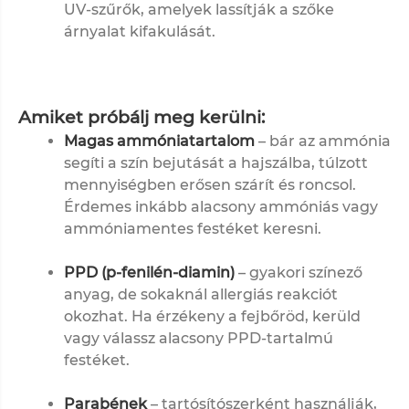
UV-szűrők, amelyek lassítják a szőke
árnyalat kifakulását.
Amiket próbálj meg kerülni:
Magas ammóniatartalom
– bár az ammónia
segíti a szín bejutását a hajszálba, túlzott
mennyiségben erősen szárít és roncsol.
Érdemes inkább alacsony ammóniás vagy
ammóniamentes festéket keresni.
PPD (p-fenilén-diamin)
– gyakori színező
anyag, de sokaknál allergiás reakciót
okozhat. Ha érzékeny a fejbőröd, kerüld
vagy válassz alacsony PPD-tartalmú
festéket.
Parabének
– tartósítószerként használják,