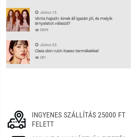
Június.15.
Vörös hajszín: kinek áll igazán jól, és melyik
árnyalatot válaszd?
3899
Június.02.
Glass skin rutin Kaeso termékekkel
281
INGYENES SZÁLLÍTÁS 25000 FT
FELETT