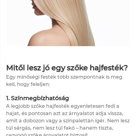
Mitől lesz jó egy szőke hajfesték?
Egy minőségi festék több szempontnak is meg
kell, hogy feleljen:
1. Színmegbízhatóság
A legjobb szőke hajfesték egyenletesen fedi a
hajat, és pontosan azt az árnyalatot adja vissza,
amit a dobozon vagy a színpalettán ígér. Nem lesz
túl sárgás, nem lesz túl fakó – hanem tiszta,
ragyogó szőke árnyalatot biztosít.