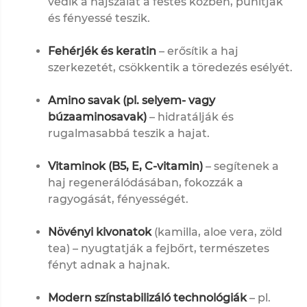
védik a hajszálat a festés közben, puhítják
és fényessé teszik.
Fehérjék és keratin
– erősítik a haj
szerkezetét, csökkentik a töredezés esélyét.
Amino savak (pl. selyem- vagy
búzaaminosavak)
– hidratálják és
rugalmasabbá teszik a hajat.
Vitaminok (B5, E, C-vitamin)
– segítenek a
haj regenerálódásában, fokozzák a
ragyogását, fényességét.
Növényi kivonatok
(kamilla, aloe vera, zöld
tea) – nyugtatják a fejbőrt, természetes
fényt adnak a hajnak.
Modern színstabilizáló technológiák
– pl.