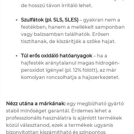
de hosszú távon irritáló lehet.
Szulfátok (pl. SLS, SLES)
– gyakran nem a
festékben, hanem a mellékelt samponban
vagy balzsamban találhatók. Erősen
tisztítanak, de kiszárítják a szőke hajat.
Túl erős oxidáló hatóanyagok
– ha a
hajfesték aránytalanul magas hidrogén-
peroxidot igényel (pl. 12% fölött), az már
komolyan roncsolhatja a hajszerkezetet.
Nézz utána a márkának:
egy megbízható gyártó
stabil minőséget garantál. Érdemes lehet a
professzionális használatra is ajánlott termékek
közül választanod, ezek a termékek ugyanis
bizonyítottan kiszámítható és színpontos