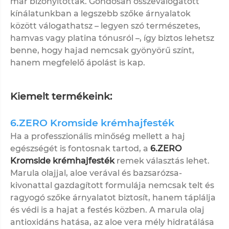
már bizonyítottak. Gondosan összeválogatott
kínálatunkban a legszebb szőke árnyalatok
között válogathatsz – legyen szó természetes,
hamvas vagy platina tónusról –, így biztos lehetsz
benne, hogy hajad nemcsak gyönyörű színt,
hanem megfelelő ápolást is kap.
Kiemelt termékeink:
6.ZERO Kromside krémhajfesték
Ha a professzionális minőség mellett a haj
egészségét is fontosnak tartod, a
6.ZERO
Kromside krémhajfesték
remek választás lehet.
Marula olajjal, aloe verával és bazsarózsa-
kivonattal gazdagított formulája nemcsak telt és
ragyogó szőke árnyalatot biztosít, hanem táplálja
és védi is a hajat a festés közben. A marula olaj
antioxidáns hatása, az aloe vera mély hidratálása