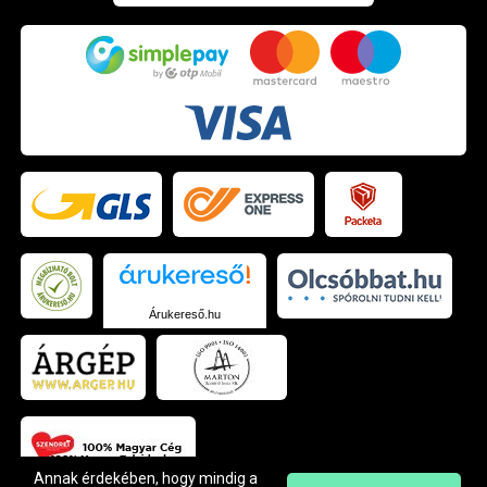
Árukereső.hu
Annak érdekében, hogy mindig a