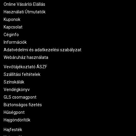
Online Vásárlói Elállás
Használati Útmutatók
Kuponok
Kapcsolat
Céginfo
Információk
Adatvédelmi és adatkezelési szabályzat
Webáruház használata
Vevőtájékoztató ÁSZF
Szállítási feltételek
Színskálák
Vendégkönyv
GLS csomagpont
Biztonságos fizetés
Hűségpont
Hajgöndörítők
Hajfesték