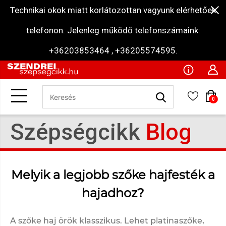
Technikai okok miatt korlátozottan vagyunk elérhetőek
telefonon. Jelenleg működő telefonszámaink:
+36203853464 , +36205574595.
0
Szépségcikk
Blog
Melyik a legjobb szőke hajfesték a
hajadhoz?
A szőke haj örök klasszikus. Lehet platinaszőke,