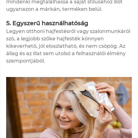
mindenki megtalálhassa a saját stílusához illőt
ugyanazon a márkán, terméken belül.
5. Egyszerű használhatóság
Legyen otthoni hajfestésről vagy szalonmunkáról
szó, a legjobb szőke hajfesték könnyen
kikeverhető, jól eloszlatható, és nem csöpög. Az
állag és az illat sem utolsó a felhasználói élmény
szempontjából.