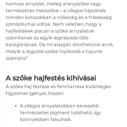
hamvas árnyalat, meleg aranyszőke vagy
természetes mézszőke – a világos hajszínek
minden korszakban a nőiesség és a frissesség
szimbólumai voltak. Nem véletlen, hogy a
hajfestékek piacán a szőke árnyalatok
számítanak az egyik legnépszerűbb
kategóriának. De mi alapján dönthetünk arról,
melyik a
legjobb
szőke hajfesték
a hajunk
számára?
A szőke hajfestés kihívásai
A szőke haj festése és fenntartása különleges
figyelmet igényel, hiszen:
A világos árnyalatokban kevesebb
természetes pigment található, így
könnyebben fakulnak.