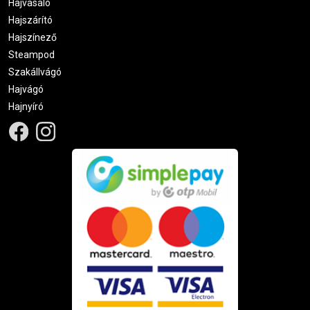
Hajvasaló
Hajszárító
Hajszínező
Steampod
Szakállvágó
Hajvágó
Hajnyíró