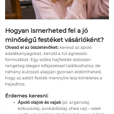
Hogyan ismerheted fel a jó
minőségű festéket vásárlóként?
Olvasd el az összetevőket:
keresd az ápoló
adalékanyagokat, kerüld a túl agresszív
formulákat.
Egy szőke hajfesték dobozán
rengeteg idegen kifejezéssel találkozhatsz, de
néhány kulcsszó alapján gyorsan eldöntheted,
hogy az adott festék mennyire lesz kíméletes a
hajadhoz.
Érdemes keresni:
Ápoló olajok és vajak
(pl. argánolaj,
kókuszolaj, avokádóolaj, shea vaj) – ezek