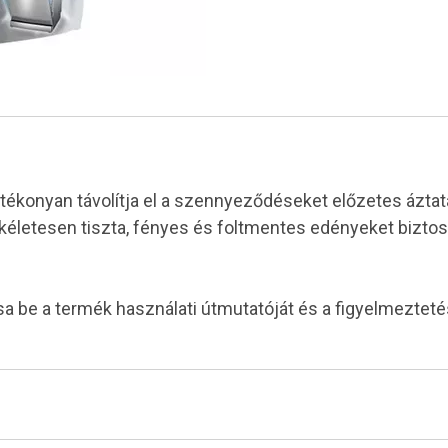
atékonyan távolítja el a szennyeződéseket előzetes áztat
ökéletesen tiszta, fényes és foltmentes edényeket biztos
tsa be a termék használati útmutatóját és a figyelmeztet