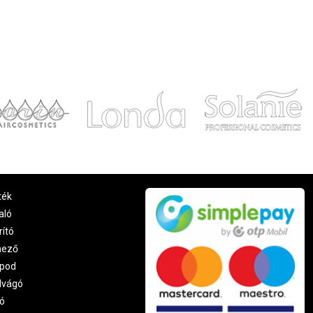
ték
aló
rító
nező
pod
lvágó
ó