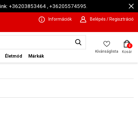
ámaink: +36203853464 , +36205574595.
Információk
Belépés / Regisztráció
0
Kívánságlista
Kosár
Életmód
Márkák