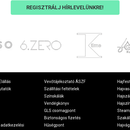
REGISZTRÁLJ HÍRLEVELÜNKRE!
Elállás
Vevőtájékoztató ÁSZF
Hajfes
utatók
Szállítási feltételek
Hajvas
Színskálák
Hajszá
Vendégkönyv
Hajszí
GLS csomagpont
Steam
Biztonságos fizetés
Szakál
 adatkezelési
Hűségpont
Hajvág