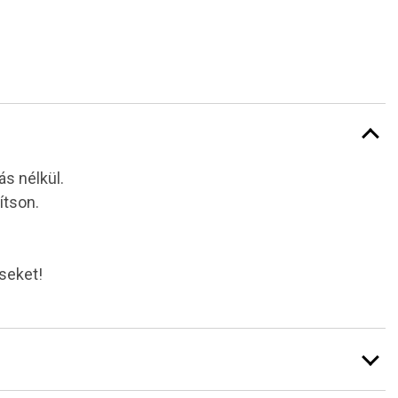
ás nélkül.
ítson.
éseket!