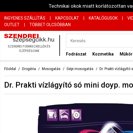
Technikai okok miatt korlátozottan 
INGYENES SZÁLLÍTÁS
|
KAPCSOLAT
|
KATALÓGUSOK
|
VI
OUTLET
|
TÖBBET OLCSÓBBAN
SZENDREI FODRÁSZKELLÉK ÉS
SZÉPSÉGCIKK
Fodrászat
Kozmetika
Műkö
Főoldal
Drogéria
Mosogatás
Gépi mosogatás
Dr. Prakti vízlágyít
Dr. Prakti vízlágyító só mini doyp. 