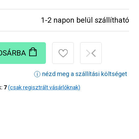
1-2 napon belül szállítható
OSÁRBA
nézd meg a szállítási költséget
ℹ
k:
7
(csak regisztrált vásárlóknak)