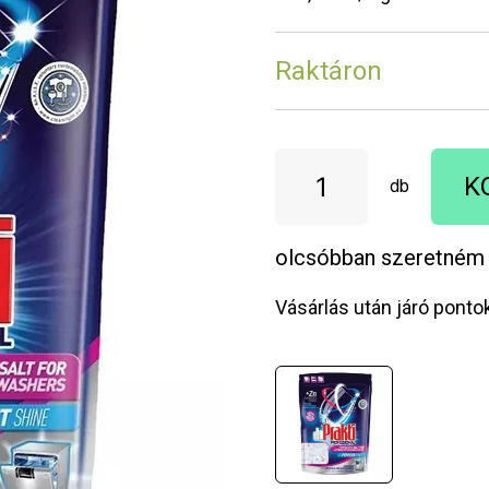
Raktáron
K
db
olcsóbban szeretném
Vásárlás után járó ponto