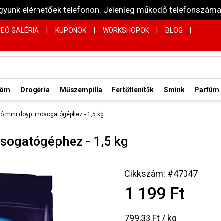
vagyunk elérhetőek telefonon. Jelenleg működő telefonsz
DEÓ GALÉRIA
|
KUPONOK
|
WORKSHOPOK
|
BLOG
|
röm
Drogéria
Műszempilla
Fertőtlenítők
Smink
Parfüm
ó só mini doyp. mosogatógéphez - 1,5 kg
mosogatógéphez - 1,5 kg
Cikkszám: #47047
1 199 Ft
799,33 Ft / kg