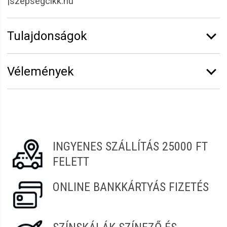
|szepsegcikk.hu
Tulajdonságok
Márka:
Finish
Vélemények
Kiszerelés:
1.5 kg
Vélemény írásához
jelentkezz be
vagy
regisztrálj
!
Boglárka
2022.05.30. 05:16
INGYENES SZÁLLÍTÁS 25000 FT
FELETT
ONLINE BANKKÁRTYÁS FIZETÉS