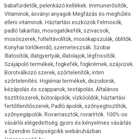
babafürdetők, pelenkázó kellékek. Immunerősítők,
Vitaminok, ásványi anyagok Megfázás és meghűlés
elleni vitaminok. Háztartási eszközök Felmosók,
padló takarítás, mosogatókefék, szivacsok,
mosószerek, folteltávolítók, mosókapszulák, öblítők.
Konyhai törlőkendő, szemeteszsák. Szobai
Illatosítók, illatgyertyák, illatolajok, légfrissítők.
Szájápoló termékek, fogkefék, fogkrémek, szájvizek.
Borotválkozó szerek, szőrtelenítők, intim
szőrtelenítés. Higiéniai termékek, dezodorok,
kézápolás és szappanok, testápolás. Általános
tisztítószerek, bútorápolók, vízkőoldók, háztartási
fertőtlenítőszerek, Padló ápolók, szőnyegtisztítók,
szőnyegápolók. Rovarriasztók, rovarírtók. 100%-os
vásárlói elégedettség, gyors és kényelmes vásárlás
a Szendrei Szépségcikk webáruházban