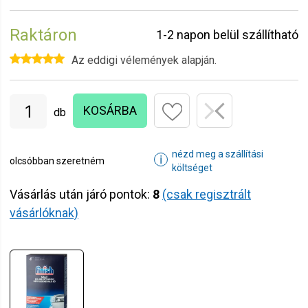
Raktáron
1-2 napon belül szállítható
Az eddigi vélemények alapján.
KOSÁRBA
db
nézd meg a szállítási
ℹ
olcsóbban szeretném
költséget
Vásárlás után járó pontok:
8
(csak regisztrált
vásárlóknak)