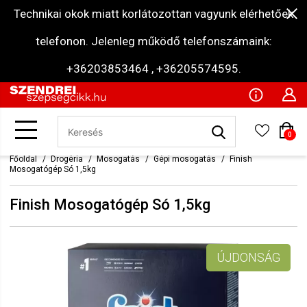
Technikai okok miatt korlátozottan vagyunk elérhetőek
telefonon. Jelenleg működő telefonszámaink:
+36203853464 , +36205574595.
0
Főoldal
Drogéria
Mosogatás
Gépi mosogatás
Finish
Mosogatógép Só 1,5kg
Finish Mosogatógép Só 1,5kg
ÚJDONSÁG