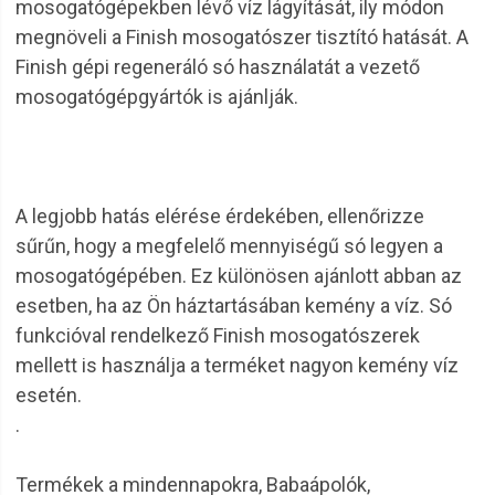
mosogatógépekben lévő víz lágyítását, ily módon
megnöveli a Finish mosogatószer tisztító hatását. A
Finish gépi regeneráló só használatát a vezető
mosogatógépgyártók is ajánlják.
A legjobb hatás elérése érdekében, ellenőrizze
sűrűn, hogy a megfelelő mennyiségű só legyen a
mosogatógépében. Ez különösen ajánlott abban az
esetben, ha az Ön háztartásában kemény a víz. Só
funkcióval rendelkező Finish mosogatószerek
mellett is használja a terméket nagyon kemény víz
esetén.
.
Termékek a mindennapokra, Babaápolók,