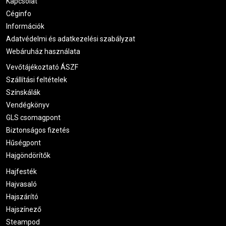
Kapcsolat
Céginfo
Információk
Adatvédelmi és adatkezelési szabályzat
Webáruház használata
Vevőtájékoztató ÁSZF
Szállítási feltételek
Színskálák
Vendégkönyv
GLS csomagpont
Biztonságos fizetés
Hűségpont
Hajgöndörítők
Hajfesték
Hajvasaló
Hajszárító
Hajszínező
Steampod