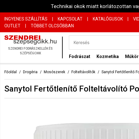
Technikai okok miatt korlátozottan 
INGYENES SZÁLLÍTÁS
|
KAPCSOLAT
|
KATALÓGUSOK
|
VI
OUTLET
|
TÖBBET OLCSÓBBAN
SZENDREI FODRÁSZKELLÉK ÉS
SZÉPSÉGCIKK
Fodrászat
Kozmetika
Műkö
Főoldal
Drogéria
Mosószerek
Folteltávolítók
Sanytol Fertőtlenítő F
Sanytol Fertőtlenítő Folteltávolító P