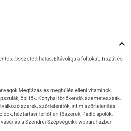
es, Összetett hatás, Eltávolítja a foltokat, Tisztít és
 anyagok Megfázás és meghűlés elleni vitaminok.
pszulák, öblítők. Konyhai törlőkendő, szemeteszsák.
otválkozó szerek, szőrtelenítők, intim szőrtelenítés.
ldók, háztartási fertőtlenítőszerek, Padló ápolók,
es vásárlás a Szendrei Szépségcikk webáruházban