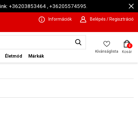
ámaink: +36203853464 , +36205574595.
Információk
Belépés / Regisztráció
0
Kívánságlista
Kosár
Életmód
Márkák