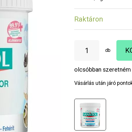
Raktáron
K
db
olcsóbban szeretném
Vásárlás után járó ponto