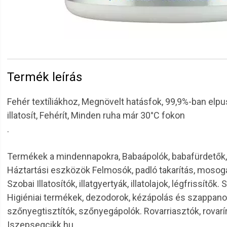
Termék leírás
Fehér textíliákhoz, Megnövelt hatásfok, 99,9%-ban elpusz
illatosít, Fehérít, Minden ruha már 30°C fokon
.
Termékek a mindennapokra, Babaápolók, babafürdetők, 
Háztartási eszközök Felmosók, padló takarítás, mosoga
Szobai Illatosítók, illatgyertyák, illatolajok, légfrissí
Higiéniai termékek, dezodorok, kézápolás és szappanok, 
szőnyegtisztítók, szőnyegápolók. Rovarriasztók, rova
|szepsegcikk.hu