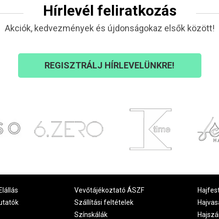
Hírlevél feliratkozás
Akciók, kedvezmények és újdonságokaz elsők között!
REGISZTRÁLJ HÍRLEVELÜNKRE!
Elállás
Vevőtájékoztató ÁSZF
Hajfes
utatók
Szállítási feltételek
Hajvas
Színskálák
Hajszá