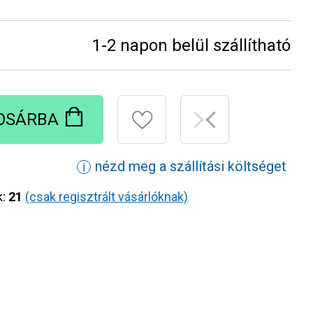
1-2 napon belül szállítható
OSÁRBA
nézd meg a szállítási költséget
ℹ
k:
21
(csak regisztrált vásárlóknak)