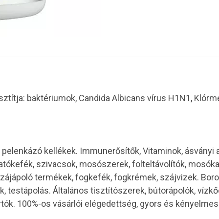
títja: baktériumok, Candida Albicans vírus H1N1, Klórment
pelenkázó kellékek. Immunerősítők, Vitaminok, ásványi
tókefék, szivacsok, mosószerek, folteltávolítók, mosóka
tők. Szájápoló termékek, fogkefék, fogkrémek, szájvizek. Bor
testápolás. Általános tisztítószerek, bútorápolók, vízkőo
rírtók. 100%-os vásárlói elégedettség, gyors és kényelm