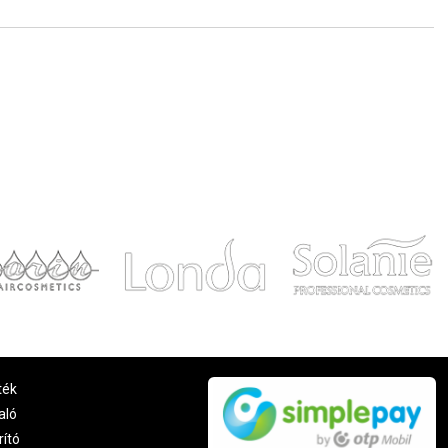
ték
aló
rító