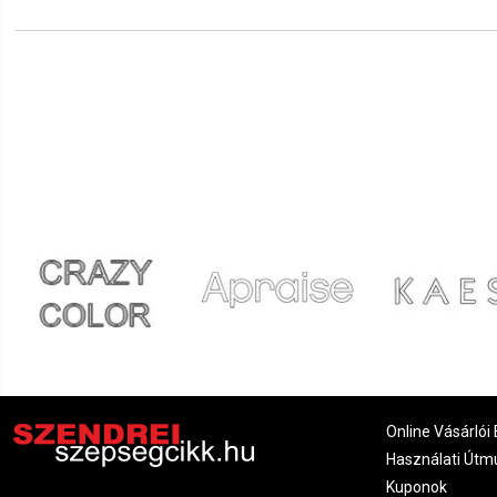
Online Vásárlói 
Használati Útm
Kuponok