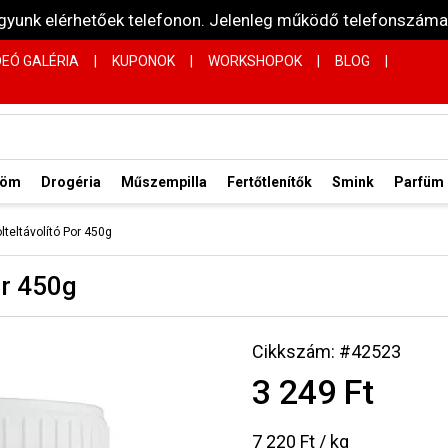
vagyunk elérhetőek telefonon. Jelenleg működő telefonsz
DEÓ GALÉRIA
|
KUPONOK
|
WORKSHOPOK
|
BLOG
|
röm
Drogéria
Műszempilla
Fertőtlenítők
Smink
Parfüm
olteltávolító Por 450g
or 450g
Cikkszám: #42523
3 249 Ft
7 220 Ft / kg