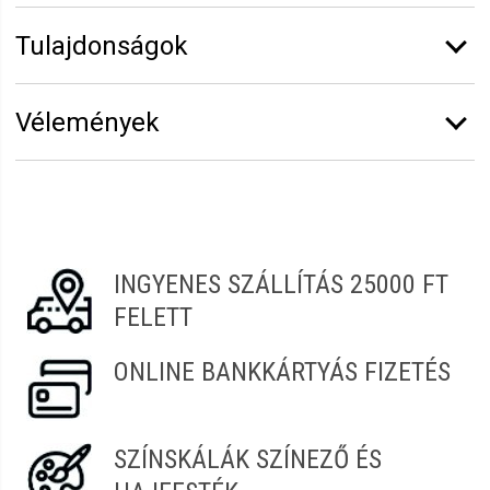
Tulajdonságok
Márka:
OFF!
Vélemények
Kiszerelés:
100 ml
Erről a termékről még senki sem írt értékelést.
Legyen Tiéd az első!
Vélemény írásához
jelentkezz be
vagy
regisztrálj
!
INGYENES SZÁLLÍTÁS 25000 FT
FELETT
ONLINE BANKKÁRTYÁS FIZETÉS
SZÍNSKÁLÁK SZÍNEZŐ ÉS