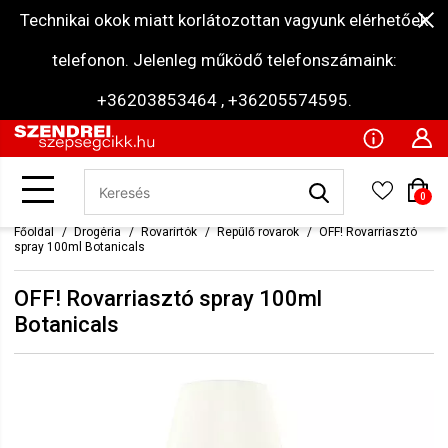
Technikai okok miatt korlátozottan vagyunk elérhetőek
telefonon. Jelenleg működő telefonszámaink:
+36203853464 , +36205574595.
0
Főoldal
Drogéria
Rovarírtók
Repülő rovarok
OFF! Rovarriasztó
spray 100ml Botanicals
OFF! Rovarriasztó spray 100ml
Botanicals