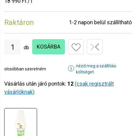
18 990 Ft / l
Raktáron
1-2 napon belül szállítható
KOSÁRBA
db
nézd meg a szállítási
ℹ
olcsóbban szeretném
költséget
Vásárlás után járó pontok:
12
(csak regisztrált
vásárlóknak)