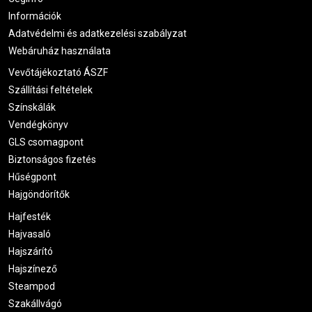
Információk
Adatvédelmi és adatkezelési szabályzat
Webáruház használata
Vevőtájékoztató ÁSZF
Szállítási feltételek
Színskálák
Vendégkönyv
GLS csomagpont
Biztonságos fizetés
Hűségpont
Hajgöndörítők
Hajfesték
Hajvasaló
Hajszárító
Hajszínező
Steampod
Szakállvágó