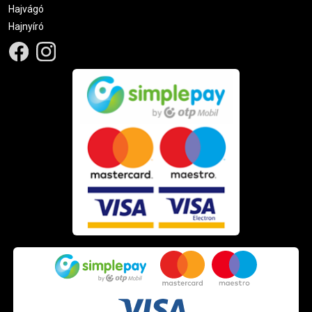
Hajvágó
Hajnyíró