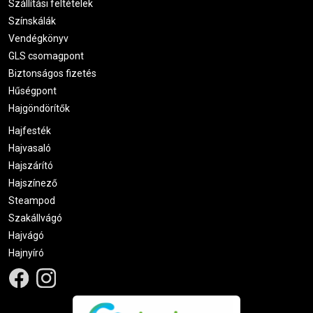
Szállítási feltételek
Színskálák
Vendégkönyv
GLS csomagpont
Biztonságos fizetés
Hűségpont
Hajgöndörítők
Hajfesték
Hajvasaló
Hajszárító
Hajszínező
Steampod
Szakállvágó
Hajvágó
Hajnyíró