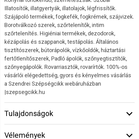
Illatosítók, illatgyertyák, illatolajok, légfrissítők.
Szájápoló termékek, fogkefék, fogkrémek, szájvizek.
Borotválkozó szerek, szőrtelenítők, intim
szőrtelenítés. Higiéniai termékek, dezodorok,
kézápolás és szappanok, testápolás. Általános
tisztítószerek, bútorápolók, vízkőoldók, háztartási
fertőtlenítőszerek, Padló ápolók, szőnyegtisztítók,
szőnyegápolók. Rovarriasztók, rovarírtók. 100%-os
vásárlói elégedettség, gyors és kényelmes vásárlás
a Szendrei Szépségcikk webáruházban
|szepsegcikk.hu
Tulajdonságok
Márka:
Secret
Vélemények
Kiszerelés:
40 ml