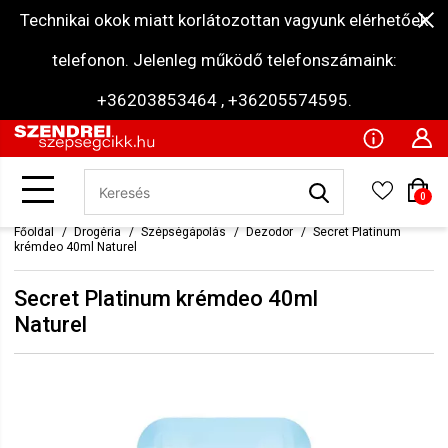
Technikai okok miatt korlátozottan vagyunk elérhetőek
telefonon. Jelenleg működő telefonszámaink:
+36203853464 , +36205574595.
0
Főoldal
Drogéria
Szépségápolás
Dezodor
Secret Platinum
krémdeo 40ml Naturel
Secret Platinum krémdeo 40ml
Naturel