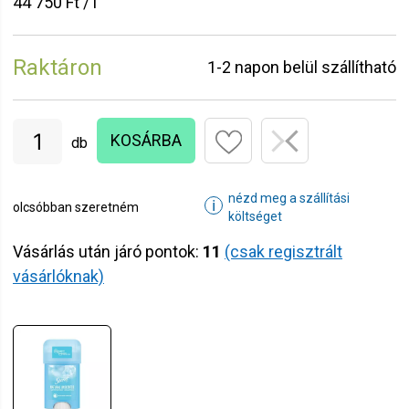
44 750 Ft / l
Raktáron
1-2 napon belül szállítható
KOSÁRBA
db
nézd meg a szállítási
ℹ
olcsóbban szeretném
költséget
Vásárlás után járó pontok:
11
(csak regisztrált
vásárlóknak)