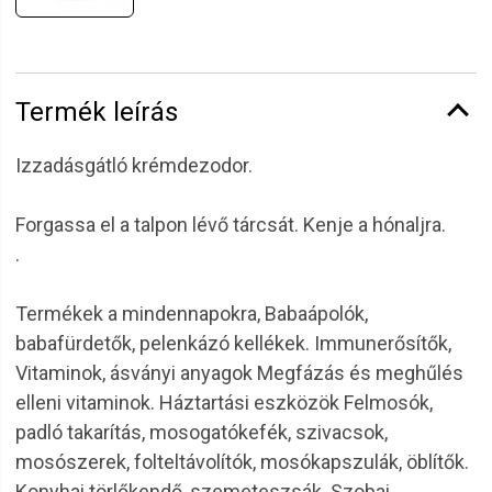
Termék leírás
Izzadásgátló krémdezodor.
Forgassa el a talpon lévő tárcsát. Kenje a hónaljra.
.
Termékek a mindennapokra, Babaápolók,
babafürdetők, pelenkázó kellékek. Immunerősítők,
Vitaminok, ásványi anyagok Megfázás és meghűlés
elleni vitaminok. Háztartási eszközök Felmosók,
padló takarítás, mosogatókefék, szivacsok,
mosószerek, folteltávolítók, mosókapszulák, öblítők.
Konyhai törlőkendő, szemeteszsák. Szobai