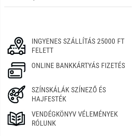
Erről a termékről még senki sem írt értékelést.
Legyen Tiéd az első!
Vélemény írásához
jelentkezz be
vagy
regisztrálj
!
INGYENES SZÁLLÍTÁS 25000 FT
FELETT
ONLINE BANKKÁRTYÁS FIZETÉS
SZÍNSKÁLÁK SZÍNEZŐ ÉS
HAJFESTÉK
VENDÉGKÖNYV VÉLEMÉNYEK
RÓLUNK