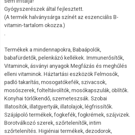
sem irritálja!
Gyógyszerészek által fejlesztett.
(A termék halványsárga színét az eszenciális B-
vitamin-tartalom okozza.)
.
Termékek a mindennapokra, Babaápolók,
babafürdetők, pelenkázó kellékek. Immunerősítők,
Vitaminok, ásványi anyagok Megfázás és meghűlés
elleni vitaminok. Háztartási eszközök Felmosók,
padló takarítás, mosogatókefék, szivacsok,
mosószerek, folteltávolítók, mosókapszulák, öblítők.
Konyhai törlőkendő, szemeteszsák. Szobai
Illatosítók, illatgyertyák, illatolajok, légfrissítők.
Szájápoló termékek, fogkefék, fogkrémek, szájvizek.
Borotválkozó szerek, szőrtelenítők, intim
szőrtelenítés. Higiéniai termékek, dezodorok,