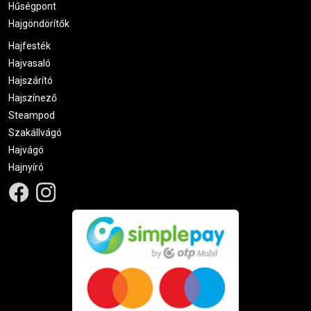
Hűségpont
Hajgöndörítők
Hajfesték
Hajvasaló
Hajszárító
Hajszínező
Steampod
Szakállvágó
Hajvágó
Hajnyíró