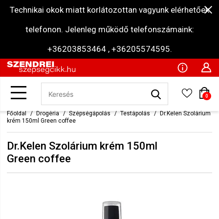
Technikai okok miatt korlátozottan vagyunk elérhetőek
telefonon. Jelenleg működő telefonszámaink:
+36203853464 , +36205574595.
0
Főoldal
Drogéria
Szépségápolás
Testápolás
Dr.Kelen Szolárium
krém 150ml Green coffee
Dr.Kelen Szolárium krém 150ml
Green coffee