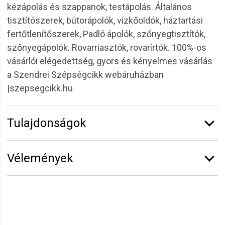
kézápolás és szappanok, testápolás. Általános
tisztítószerek, bútorápolók, vízkőoldók, háztartási
fertőtlenítőszerek, Padló ápolók, szőnyegtisztítók,
szőnyegápolók. Rovarriasztók, rovarírtók. 100%-os
vásárlói elégedettség, gyors és kényelmes vásárlás
a Szendrei Szépségcikk webáruházban
|szepsegcikk.hu
Tulajdonságok
Márka:
Dr.Kelen
Vélemények
Kiszerelés:
150 ml
Vélemény írásához
jelentkezz be
vagy
regisztrálj
!
Anita
2022.03.06. 13:13
Szuper barnító, jó kávés illata van. Jól kenhető.