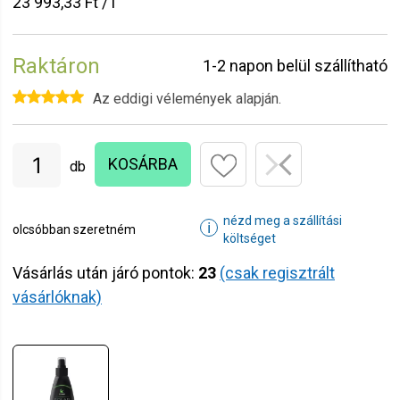
23 993,33 Ft / l
Raktáron
1-2 napon belül szállítható
Az eddigi vélemények alapján.
KOSÁRBA
db
nézd meg a szállítási
ℹ
olcsóbban szeretném
költséget
Vásárlás után járó pontok:
23
(csak regisztrált
vásárlóknak)