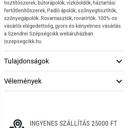
tisztítószerek, bútorápolók, vízkőoldók, háztartási
fertőtlenítőszerek, Padló ápolók, szőnyegtisztítók,
szőnyegápolók. Rovarriasztók, rovarírtók. 100%-os
vásárlói elégedettség, gyors és kényelmes vásárlás
a Szendrei Szépségcikk webáruházban
|szepsegcikk.hu
Tulajdonságok
Márka:
Well Done
Vélemények
Kiszerelés:
750 ml
Erről a termékről még senki sem írt értékelést.
Legyen Tiéd az első!
Vélemény írásához
jelentkezz be
vagy
regisztrálj
!
INGYENES SZÁLLÍTÁS 25000 FT