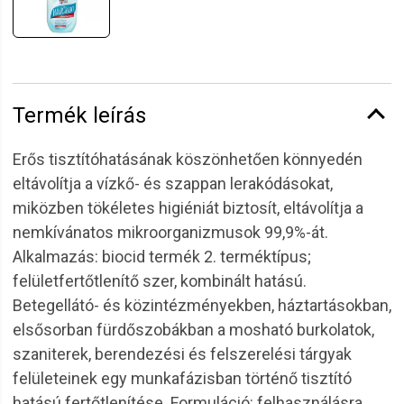
Termék leírás
Erős tisztítóhatásának köszönhetően könnyedén
eltávolítja a vízkő- és szappan lerakódásokat,
miközben tökéletes higiéniát biztosít, eltávolítja a
nemkívánatos mikroorganizmusok 99,9%-át.
Alkalmazás: biocid termék 2. terméktípus;
felületfertőtlenítő szer, kombinált hatású.
Betegellátó- és közintézményekben, háztartásokban,
elsősorban fürdőszobákban a mosható burkolatok,
szaniterek, berendezési és felszerelési tárgyak
felületeinek egy munkafázisban történő tisztító
hatású fertőtlenítése. Formuláció: felhasználásra