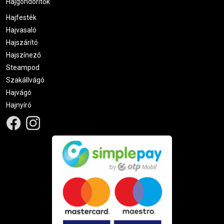
Hajgöndörítők
Hajfesték
Hajvasaló
Hajszárító
Hajszínező
Steampod
Szakállvágó
Hajvágó
Hajnyíró