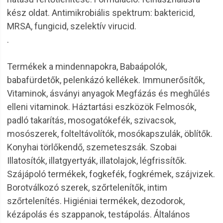
kész oldat. Antimikrobiális spektrum: baktericid,
MRSA, fungicid, szelektív virucid.
.
Termékek a mindennapokra, Babaápolók,
babafürdetők, pelenkázó kellékek. Immunerősítők,
Vitaminok, ásványi anyagok Megfázás és meghűlés
elleni vitaminok. Háztartási eszközök Felmosók,
padló takarítás, mosogatókefék, szivacsok,
mosószerek, folteltávolítók, mosókapszulák, öblítők.
Konyhai törlőkendő, szemeteszsák. Szobai
Illatosítók, illatgyertyák, illatolajok, légfrissítők.
Szájápoló termékek, fogkefék, fogkrémek, szájvizek.
Borotválkozó szerek, szőrtelenítők, intim
szőrtelenítés. Higiéniai termékek, dezodorok,
kézápolás és szappanok, testápolás. Általános