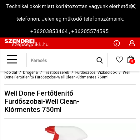
Technikai okok miatt korlátozottan vagyunk elérhetőek
telefonon. Jelenleg működő telefonszámaink:
+36203853464 , +36205574595.
0
Főoldal
Drogéria
Tisztítószerek
Fürdőszoba, Vízkőoldók
Well
Done Fertőtlenítő Fürdőszobai-Well Clean-Klórmentes 750ml
Well Done Fertőtlenítő
Fürdőszobai-Well Clean-
Klórmentes 750ml