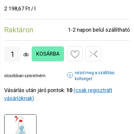
2 198,67 Ft / l
Raktáron
1-2 napon belül szállítható
KOSÁRBA
db
nézd meg a szállítási
ℹ
olcsóbban szeretném
költséget
Vásárlás után járó pontok:
10
(csak regisztrált
vásárlóknak)