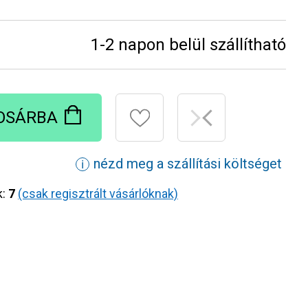
1-2 napon belül szállítható
OSÁRBA
nézd meg a szállítási költséget
ℹ
k:
7
(csak regisztrált vásárlóknak)