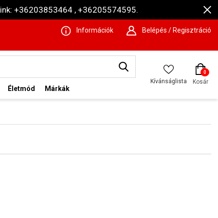
ámaink: +36203853464 , +36205574595.
Információk
Belépés / Regisztráció
0
Kívánságlista
Kosár
Életmód
Márkák