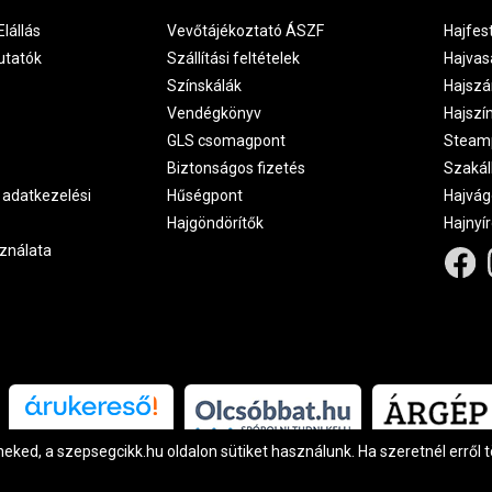
Elállás
Vevőtájékoztató ÁSZF
Hajfes
utatók
Szállítási feltételek
Hajvas
Színskálák
Hajszá
Vendégkönyv
Hajszí
GLS csomagpont
Steam
Biztonságos fizetés
Szakál
 adatkezelési
Hűségpont
Hajvág
Hajgöndörítők
Hajnyí
ználata
Árukereső.hu
ked, a szepsegcikk.hu oldalon sütiket használunk. Ha szeretnél erről 