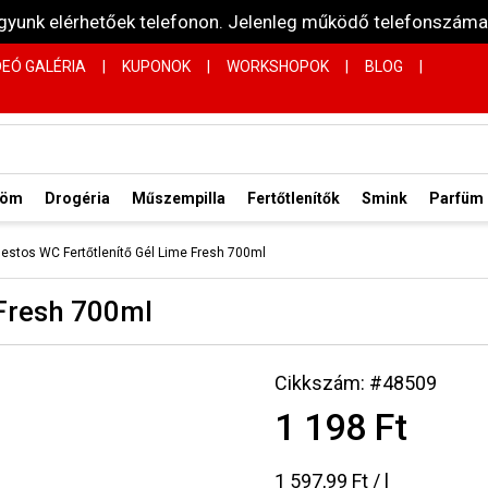
vagyunk elérhetőek telefonon. Jelenleg működő telefonsz
DEÓ GALÉRIA
|
KUPONOK
|
WORKSHOPOK
|
BLOG
|
röm
Drogéria
Műszempilla
Fertőtlenítők
Smink
Parfüm
stos WC Fertőtlenítő Gél Lime Fresh 700ml
Fresh 700ml
Cikkszám: #48509
1 198 Ft
1 597,99 Ft / l