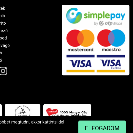
ték
aló
rító
nező
pod
lvágó
ó
ró
többet megtudni, akkor kattints
ide
!
ELFOGADOM