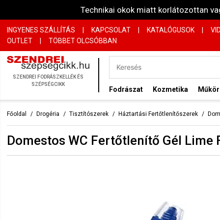
Technikai okok miatt korlátozottan 
INGYENES SZÁLLÍTÁS
|
KAPCSOLAT
|
KATALÓGUSOK
|
VI
OUTLET
|
TÖBBET OLCSÓBBAN
SZENDREI FODRÁSZKELLÉK ÉS
SZÉPSÉGCIKK
Fodrászat
Kozmetika
Műkö
Főoldal
Drogéria
Tisztítószerek
Háztartási Fertőtlenítőszerek
Dome
Domestos WC Fertőtlenítő Gél Lime 