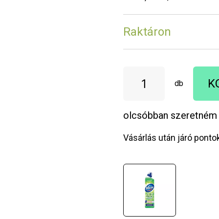
Raktáron
K
db
olcsóbban szeretném
Vásárlás után járó ponto