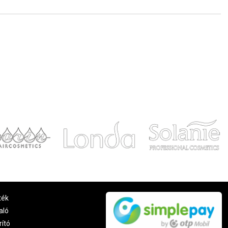
ték
aló
rító