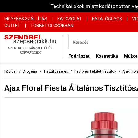
Technikai okok miatt korlátozottan 
INGYENES SZÁLLÍTÁS
|
KAPCSOLAT
|
KATALÓGUSOK
|
VI
OUTLET
|
TÖBBET OLCSÓBBAN
SZENDREI FODRÁSZKELLÉK ÉS
SZÉPSÉGCIKK
Fodrászat
Kozmetika
Műkö
Főoldal
Drogéria
Tisztítószerek
Padló és Felület tisztítók
Ajax Flor
Ajax Floral Fiesta Általános Tisztító