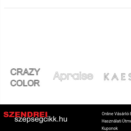
Viktória
2021.12.19. 11:17
Jennifer
2021.11.22. 10:45
Viktória
2021.10.23. 19:28
Lili
2021.10.04. 16:22
Vadker Kft.
2021.09.24. 07:08
Renáta
2021.09.20. 19:35
Online Vásárlói 
Péter
2021.09.11. 15:20
Használati Útm
Kuponok