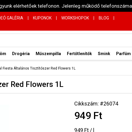
vagyunk elérhetőek telefonon. Jelenleg működő telefonsz
DEÓ GALÉRIA
|
KUPONOK
|
WORKSHOPOK
|
BLOG
|
röm
Drogéria
Műszempilla
Fertőtlenítők
Smink
Parfüm
al Fiesta Általános Tisztítószer Red Flowers 1L
szer Red Flowers 1L
Cikkszám: #26074
949 Ft
949 Ft / l