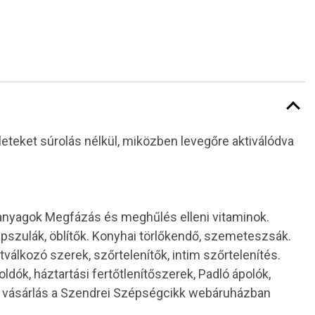
elületeket súrolás nélkül, miközben levegőre aktiválódva
 anyagok Megfázás és meghűlés elleni vitaminok.
pszulák, öblítők. Konyhai törlőkendő, szemeteszsák.
otválkozó szerek, szőrtelenítők, intim szőrtelenítés.
ldók, háztartási fertőtlenítőszerek, Padló ápolók,
es vásárlás a Szendrei Szépségcikk webáruházban