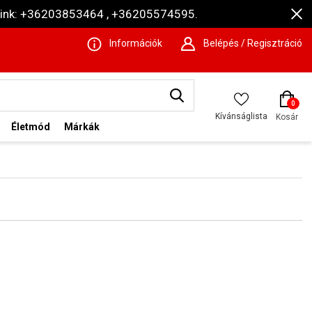
ámaink: +36203853464 , +36205574595.
Információk
Belépés / Regisztráció
0
Kívánságlista
Kosár
Életmód
Márkák