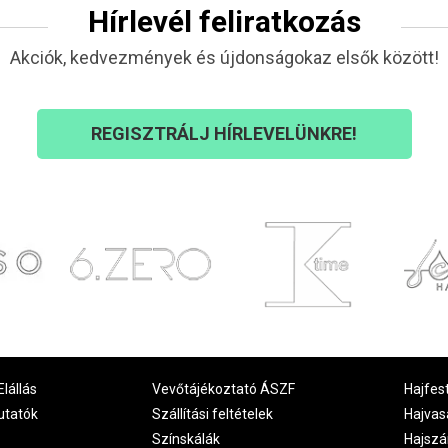
Hírlevél feliratkozás
Akciók, kedvezmények és újdonságokaz elsők között!
REGISZTRÁLJ HÍRLEVELÜNKRE!
Elállás
Vevőtájékoztató ÁSZF
Hajfes
utatók
Szállítási feltételek
Hajvas
Színskálák
Hajszá