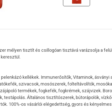
ítószer mélyen tisztít és csillogóan tisztává varázsolja a f
 keresztül.
pelenkázó kellékek. Immunerősítők, Vitaminok, ásványi
tókefék, szivacsok, mosószerek, folteltávolítók, mosóka
tők. Szájápoló termékek, fogkefék, fogkrémek, szájvizek. Bor
testápolás. Általános tisztítószerek, bútorápolók, vízkőo
rírtók. 100%-os vásárlói elégedettség, gyors és kényelm