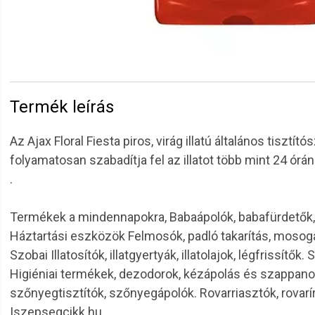
Termék leírás
Az Ajax Floral Fiesta piros, virág illatú általános tiszt
folyamatosan szabadítja fel az illatot több mint 24 órán
.
Termékek a mindennapokra, Babaápolók, babafürdetők, 
Háztartási eszközök Felmosók, padló takarítás, mosoga
Szobai Illatosítók, illatgyertyák, illatolajok, légfrissí
Higiéniai termékek, dezodorok, kézápolás és szappanok, 
szőnyegtisztítók, szőnyegápolók. Rovarriasztók, rova
|szepsegcikk.hu