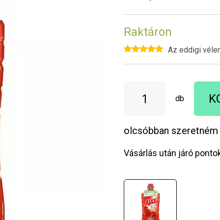
Raktáron
Az eddigi véle
K
db
olcsóbban szeretném
Vásárlás után járó ponto