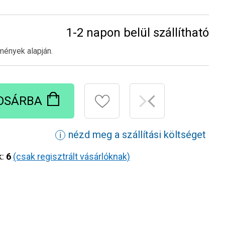
1-2 napon belül szállítható
mények alapján.
OSÁRBA
nézd meg a szállítási költséget
ℹ
k:
6
(csak regisztrált vásárlóknak)