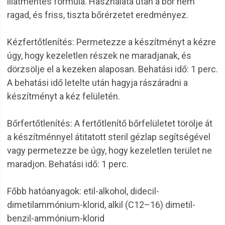
illatmentes formula. Használata után a bőr nem
ragad, és friss, tiszta bőrérzetet eredményez.
Kézfertőtlenítés: Permetezze a készítményt a kézre
úgy, hogy kezeletlen részek ne maradjanak, és
dörzsölje el a kezeken alaposan. Behatási idő: 1 perc.
A behatási idő letelte után hagyja rászáradni a
készítményt a kéz felületén.
Bőrfertőtlenítés: A fertőtlenítő bőrfelületet törölje át
a készítménnyel átitatott steril gézlap segítségével
vagy permetezze be úgy, hogy kezeletlen terület ne
maradjon. Behatási idő: 1 perc.
Főbb hatóanyagok: etil-alkohol, didecil-
dimetilammónium-klorid, alkil (C12–16) dimetil-
benzil-ammónium-klorid