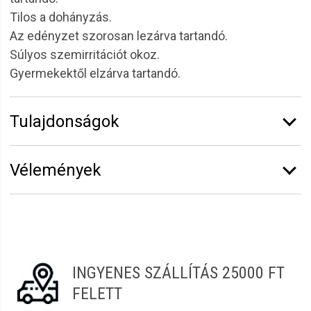
Tilos a dohányzás.
Az edényzet szorosan lezárva tartandó.
Súlyos szemirritációt okoz.
Gyermekektől elzárva tartandó.
Tulajdonságok
Márka:
Solanie
Vélemények
Kiszerelés:
250 ml
Funkció:
Kéz és bőrfertőtlenítők
Vélemény írásához
jelentkezz be
vagy
regisztrálj
!
Termékcsalád:
Special Line
Adrienn
2022.07.29. 00:46
INGYENES SZÁLLÍTÁS 25000 FT
Marianna
2022.07.16. 03:15
FELETT