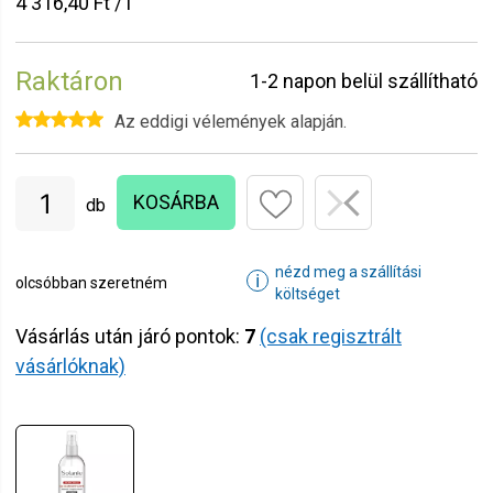
4 316,40 Ft / l
Raktáron
1-2 napon belül szállítható
Az eddigi vélemények alapján.
KOSÁRBA
db
nézd meg a szállítási
ℹ
olcsóbban szeretném
költséget
Vásárlás után járó pontok:
7
(csak regisztrált
vásárlóknak)