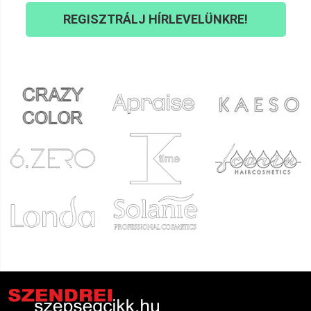
Erika
2021.11.26. 17:00
REGISZTRÁLJ HÍRLEVELÜNKRE!
Anita
2021.11.21. 20:58
Hajnalka
2021.10.17. 09:21
Nikoletta
2021.10.04. 04:48
Márta
2021.09.23. 09:16
Mónika
2021.09.16. 08:34
Krisztina
2021.09.09. 08:24
Gábor
2021.08.13. 07:28