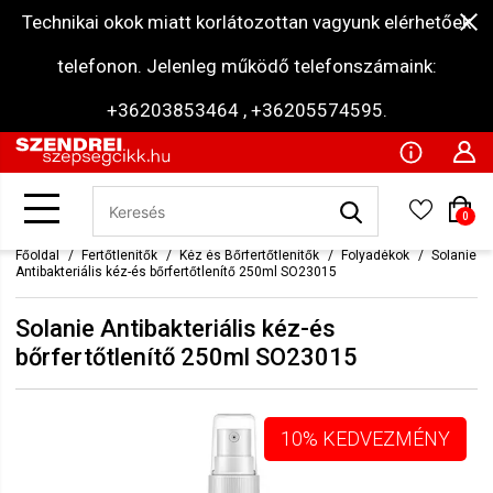
Technikai okok miatt korlátozottan vagyunk elérhetőek
telefonon. Jelenleg működő telefonszámaink:
+36203853464 , +36205574595.
0
Főoldal
Fertőtlenítők
Kéz és Bőrfertőtlenítők
Folyadékok
Solanie
Antibakteriális kéz-és bőrfertőtlenítő 250ml SO23015
Solanie Antibakteriális kéz-és
bőrfertőtlenítő 250ml SO23015
10% KEDVEZMÉNY