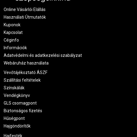
Online Vásárlói Elállás
Ágnes
2021.08.05. 08:13
Használati Útmutatók
Kuponok
Kapcsolat
Céginfo
Információk
Adatvédelmi és adatkezelési szabályzat
Webáruház használata
Vevőtájékoztató ÁSZF
Szállítási feltételek
Színskálák
Vendégkönyv
GLS csomagpont
Biztonságos fizetés
Hűségpont
Hajgöndörítők
Hajfesték