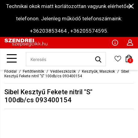
Technikai okok miatt korlátozottan vagyunk elérhetőek
telefonon. Jelenleg működő telefonszámaink:
+36203853464 , +36205574595.
0
Főoldal
Fertőtlenítők
Védőeszközök
Kesztyűk, Maszkok
Sibel
Kesztyű Fekete nitril "S" 100db/cs 093400154
Sibel Kesztyű Fekete nitril "S"
100db/cs 093400154