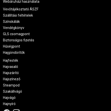
Webáruház használata
Vevőtájékoztató ÁSZF
Szállítási feltételek
Színskálák
Vendégkönyv
GLS csomagpont
Biztonságos fizetés
Hűségpont
Hajgöndörítők
Hajfesték
Hajvasaló
Hajszárító
Hajszínező
Steampod
Szakállvágó
Hajvágó
Hajnyíró