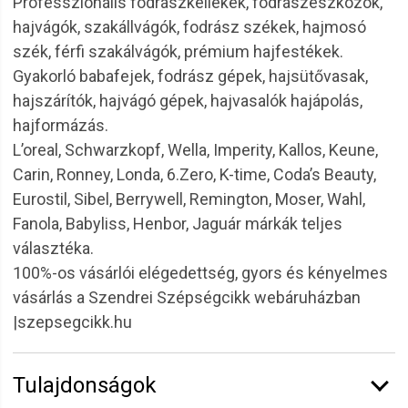
Professzionális fodrászkellékek, fodrászeszközök,
hajvágók, szakállvágók, fodrász székek, hajmosó
szék, férfi szakálvágók, prémium hajfestékek.
Gyakorló babafejek, fodrász gépek, hajsütővasak,
hajszárítók, hajvágó gépek, hajvasalók hajápolás,
hajformázás.
L’oreal, Schwarzkopf, Wella, Imperity, Kallos, Keune,
Carin, Ronney, Londa, 6.Zero, K-time, Coda’s Beauty,
Eurostil, Sibel, Berrywell, Remington, Moser, Wahl,
Fanola, Babyliss, Henbor, Jaguár márkák teljes
választéka.
100%-os vásárlói elégedettség, gyors és kényelmes
vásárlás a Szendrei Szépségcikk webáruházban
|szepsegcikk.hu
Tulajdonságok