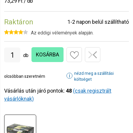
73,29 Ft / db
Raktáron
1-2 napon belül szállítható
Az eddigi vélemények alapján.
KOSÁRBA
db
nézd meg a szállítási
ℹ
olcsóbban szeretném
költséget
Vásárlás után járó pontok:
48
(csak regisztrált
vásárlóknak)