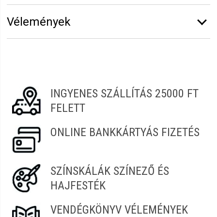
Márka:
Sibel
Vélemények
Vélemény írásához
jelentkezz be
vagy
regisztrálj
!
Marianna
2022.03.31. 23:38
INGYENES SZÁLLÍTÁS 25000 FT
FELETT
ONLINE BANKKÁRTYÁS FIZETÉS
SZÍNSKÁLÁK SZÍNEZŐ ÉS
HAJFESTÉK
VENDÉGKÖNYV VÉLEMÉNYEK