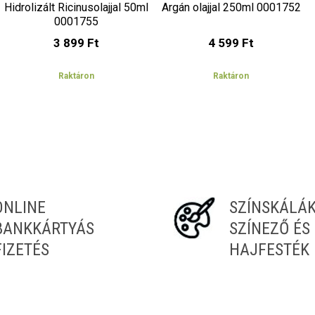
Hidrolizált Ricinusolajjal 50ml
Argán olajjal 250ml 0001752
0001755
3 899 Ft
4 599 Ft
Raktáron
Raktáron
ONLINE
SZÍNSKÁLÁ
BANKKÁRTYÁS
SZÍNEZŐ ÉS
FIZETÉS
HAJFESTÉK