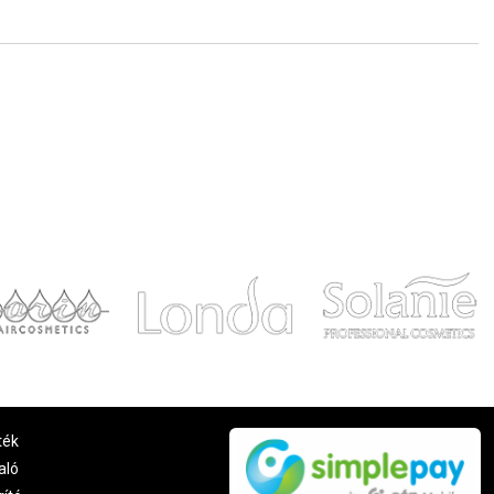
ték
aló