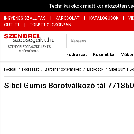
Technikai okok miatt korlátozottan 
INGYENES SZÁLLÍTÁS
|
KAPCSOLAT
|
KATALÓGUSOK
|
VI
OUTLET
|
TÖBBET OLCSÓBBAN
SZENDREI FODRÁSZKELLÉK ÉS
SZÉPSÉGCIKK
Fodrászat
Kozmetika
Műkö
Főoldal
Fodrászat
Barber shop termékek
Eszközök
Sibel Gumis Bo
Sibel Gumis Borotválkozó tál 77186