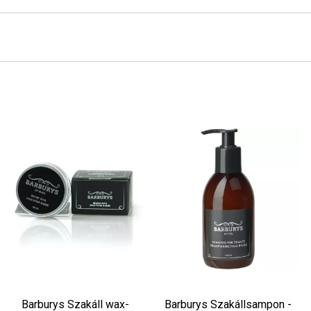
Tiéd az első!
Barburys Szakáll wax-
Barburys Szakállsampon -