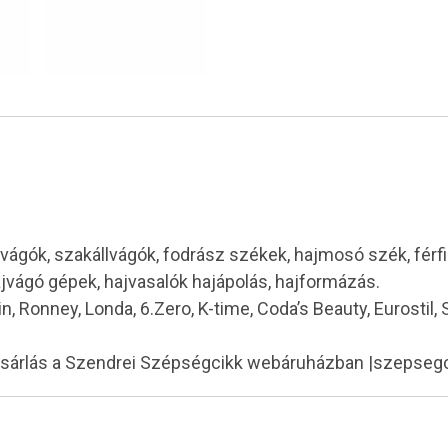
vágók, szakállvágók, fodrász székek, hajmosó szék, férf
ajvágó gépek, hajvasalók hajápolás, hajformázás.
in, Ronney, Londa, 6.Zero, K-time, Coda’s Beauty, Eurostil,
ásárlás a Szendrei Szépségcikk webáruházban |szepseg