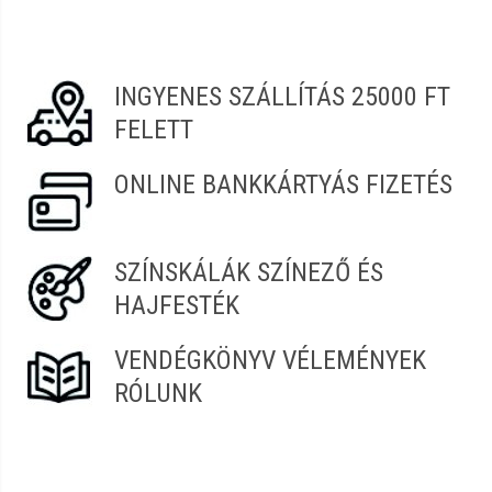
Edit
2022.06.10. 07:03
INGYENES SZÁLLÍTÁS 25000 FT
Dalma
2022.02.10. 08:25
FELETT
Nikolett
2021.11.22. 08:54
ONLINE BANKKÁRTYÁS FIZETÉS
László
2021.10.08. 08:19
SZÍNSKÁLÁK SZÍNEZŐ ÉS
HAJFESTÉK
VENDÉGKÖNYV VÉLEMÉNYEK
RÓLUNK