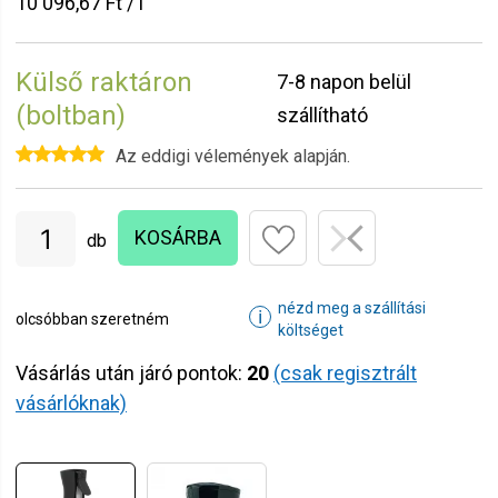
10 096,67 Ft / l
Külső raktáron
7-8 napon belül
(boltban)
szállítható
Az eddigi vélemények alapján.
KOSÁRBA
db
nézd meg a szállítási
ℹ
olcsóbban szeretném
költséget
Vásárlás után járó pontok:
20
(csak regisztrált
vásárlóknak)