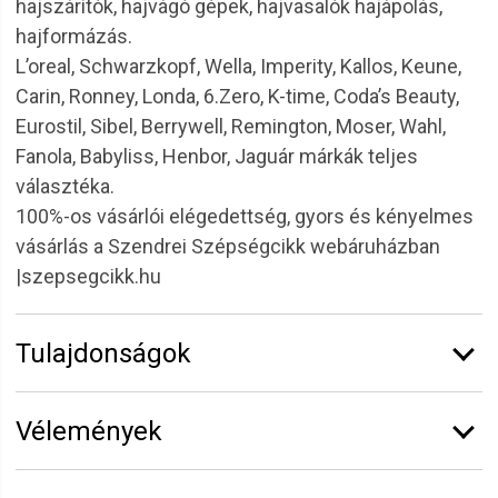
hajszárítók, hajvágó gépek, hajvasalók hajápolás,
hajformázás.
L’oreal, Schwarzkopf, Wella, Imperity, Kallos, Keune,
Carin, Ronney, Londa, 6.Zero, K-time, Coda’s Beauty,
Eurostil, Sibel, Berrywell, Remington, Moser, Wahl,
Fanola, Babyliss, Henbor, Jaguár márkák teljes
választéka.
100%-os vásárlói elégedettség, gyors és kényelmes
vásárlás a Szendrei Szépségcikk webáruházban
|szepsegcikk.hu
Tulajdonságok
Márka:
Sibel
Vélemények
Kiszerelés:
300 ml
Vélemény írásához
jelentkezz be
vagy
regisztrálj
!