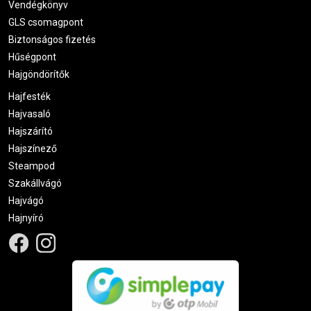
Vendégkönyv
GLS csomagpont
Biztonságos fizetés
Hűségpont
Hajgöndörítők
Hajfesték
Hajvasaló
Hajszárító
Hajszínező
Steampod
Szakállvágó
Hajvágó
Hajnyíró