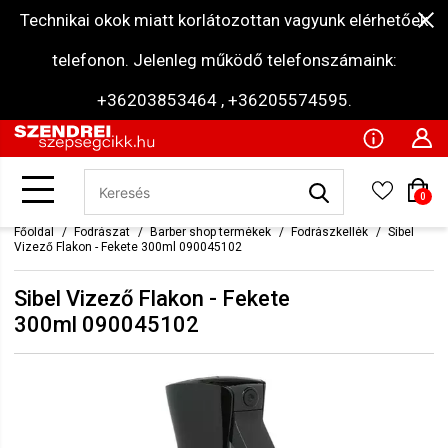
Technikai okok miatt korlátozottan vagyunk elérhetőek
telefonon. Jelenleg működő telefonszámaink:
+36203853464 , +36205574595.
0
Főoldal
Fodrászat
Barber shop termékek
Fodrászkellék
Sibel
Vizező Flakon - Fekete 300ml 090045102
Sibel Vizező Flakon - Fekete
300ml 090045102