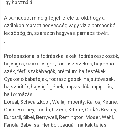
Így használd:
A pamacsot mindig fejjel lefelé tárold, hogy a
szálakon maradt nedvesség vagy víz a pamacsból
lecsöpögjön, szárazon hagyva a pamacs tövét.
.
Professzionális fodrászkellékek, fodrászeszközök,
hajvágók, szakállvágók, fodrász székek, hajmosó
szék, férfi szakálvágók, prémium hajfestékek.
Gyakorló babafejek, fodrász gépek, hajsütővasak,
hajszárítók, hajvágó gépek, hajvasalók hajápolás,
hajformázás.
L’oreal, Schwarzkopf, Wella, Imperity, Kallos, Keune,
Carin, Ronney, Londa, 6.Zero, K-time, Coda’s Beauty,
Eurostil, Sibel, Berrywell, Remington, Moser, Wahl,
Fanola, Babyliss, Henbor, Jaguár márkák teljes