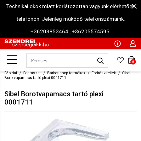
Technikai okok miatt korlátozottan vagyunk elérhetőek
telefonon. Jelenleg működő telefonszámaink:
+36203853464 , +36205574595.
0
Főoldal
Fodrászat
Barber shop termékek
Fodrászkellék
Sibel
Borotvapamacs tartó plexi 0001711
Sibel Borotvapamacs tartó plexi
0001711