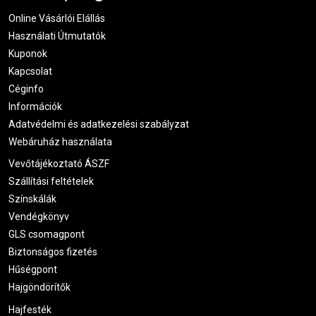
Online Vásárlói Elállás
Használati Útmutatók
Kuponok
Kapcsolat
Céginfo
Információk
Adatvédelmi és adatkezelési szabályzat
Webáruház használata
Vevőtájékoztató ÁSZF
Szállítási feltételek
Színskálák
Vendégkönyv
GLS csomagpont
Biztonságos fizetés
Hűségpont
Hajgöndörítők
Hajfesték