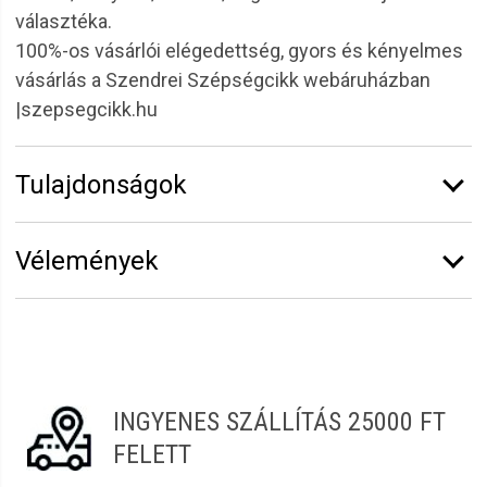
választéka.
100%-os vásárlói elégedettség, gyors és kényelmes
vásárlás a Szendrei Szépségcikk webáruházban
|szepsegcikk.hu
Tulajdonságok
Márka:
Sibel
Vélemények
Erről a termékről még senki sem írt értékelést.
Legyen Tiéd az első!
Vélemény írásához
jelentkezz be
vagy
regisztrálj
!
INGYENES SZÁLLÍTÁS 25000 FT
FELETT