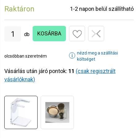
Raktáron
1-2 napon belül szállítható
KOSÁRBA
db
nézd meg a szállítási
ℹ
olcsóbban szeretném
költséget
Vásárlás után járó pontok:
11
(csak regisztrált
vásárlóknak)