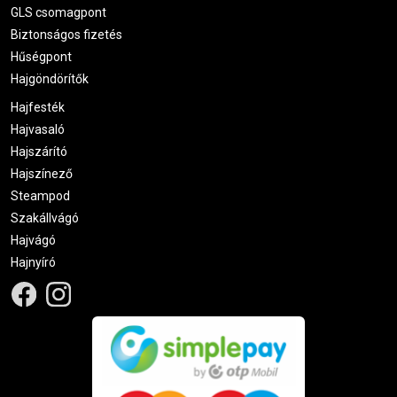
GLS csomagpont
Biztonságos fizetés
Hűségpont
Hajgöndörítők
Hajfesték
Hajvasaló
Hajszárító
Hajszínező
Steampod
Szakállvágó
Hajvágó
Hajnyíró