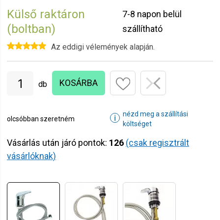
Külső raktáron
7-8 napon belül
(boltban)
szállítható
Az eddigi vélemények alapján.
KOSÁRBA
db
nézd meg a szállítási
ℹ
olcsóbban szeretném
költséget
Vásárlás után járó pontok:
126
(csak regisztrált
vásárlóknak)