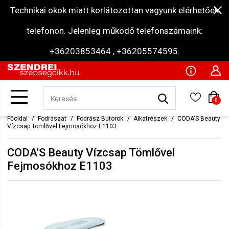
Technikai okok miatt korlátozottan vagyunk elérhetőek
telefonon. Jelenleg működő telefonszámaink:
+36203853464 , +36205574595.
0
Főoldal
Fodrászat
Fodrász Bútorok
Alkatrészek
CODA'S Beauty
Vízcsap Tömlővel Fejmosókhoz E1103
CODA'S Beauty Vízcsap Tömlővel
Fejmosókhoz E1103