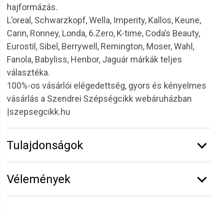
hajformázás.
L’oreal, Schwarzkopf, Wella, Imperity, Kallos, Keune,
Carin, Ronney, Londa, 6.Zero, K-time, Coda’s Beauty,
Eurostil, Sibel, Berrywell, Remington, Moser, Wahl,
Fanola, Babyliss, Henbor, Jaguár márkák teljes
választéka.
100%-os vásárlói elégedettség, gyors és kényelmes
vásárlás a Szendrei Szépségcikk webáruházban
|szepsegcikk.hu
Tulajdonságok
Márka:
CODA'S Beauty
Vélemények
Vélemény írásához
jelentkezz be
vagy
regisztrálj
!