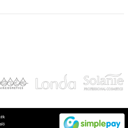
ték
aló