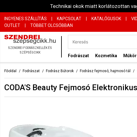
Technikai okok miatt korlátozottan 
INGYENES SZÁLLÍTÁS
|
KAPCSOLAT
|
KATALÓGUSOK
|
VI
OUTLET
|
TÖBBET OLCSÓBBAN
SZENDREI FODRÁSZKELLÉK ÉS
SZÉPSÉGCIKK
Fodrászat
Kozmetika
Műkö
Főoldal
Fodrászat
Fodrász Bútorok
Fodrász fejmosó, hajmosó tál
CODA'S Beauty Fejmosó Elektroniku