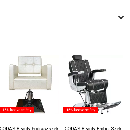
15% kedvezmény
15% kedvezmény
CODA'S Beauty Fodrászszék
CODA'S Beauty Barber Szék