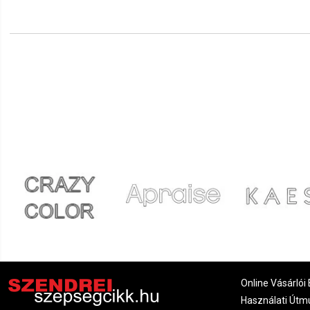
Online Vásárlói 
Használati Útm