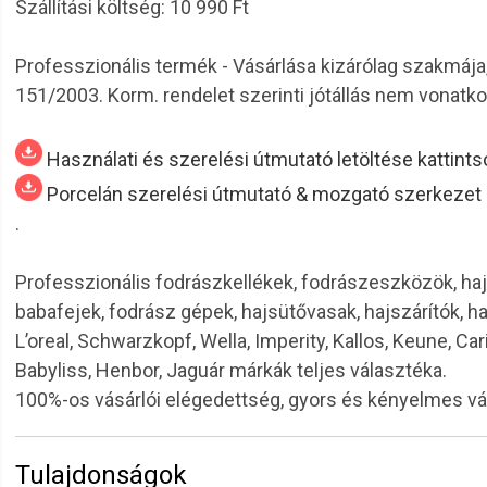
Szállítási költség: 10 990 Ft
Professzionális termék - Vásárlása kizárólag szakmája
151/2003. Korm. rendelet szerinti jótállás nem vonatkoz
Használati és szerelési útmutató letöltése kattints
Porcelán szerelési útmutató & mozgató szerkezet sz
.
Professzionális fodrászkellékek, fodrászeszközök, haj
babafejek, fodrász gépek, hajsütővasak, hajszárítók, h
L’oreal, Schwarzkopf, Wella, Imperity, Kallos, Keune, Car
Babyliss, Henbor, Jaguár márkák teljes választéka.
100%-os vásárlói elégedettség, gyors és kényelmes v
Tulajdonságok