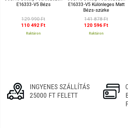
E16333-V5 Bézs
E16333-V5 Különleges Matt
Bézs-szürke
129 990 Ft
141 878 Ft
110 492 Ft
120 596 Ft
Raktáron
Raktáron
INGYENES SZÁLLÍTÁS
25000 FT FELETT