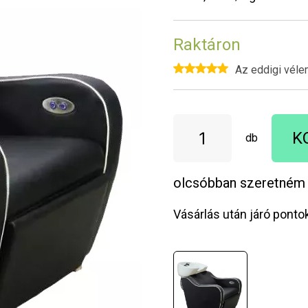
Raktáron
Az eddigi véle
K
db
olcsóbban szeretném
Vásárlás után járó ponto