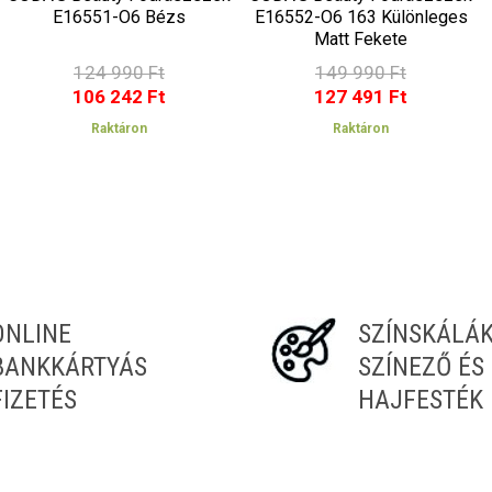
E16551-O6 Bézs
E16552-O6 163 Különleges
Matt Fekete
124 990 Ft
149 990 Ft
106 242 Ft
127 491 Ft
Raktáron
Raktáron
ONLINE
SZÍNSKÁLÁ
BANKKÁRTYÁS
SZÍNEZŐ ÉS
FIZETÉS
HAJFESTÉK