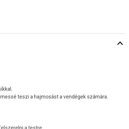
.
íkkal.
yelmessé teszi a hajmosást a vendégek számára.
elszerelni a testre.