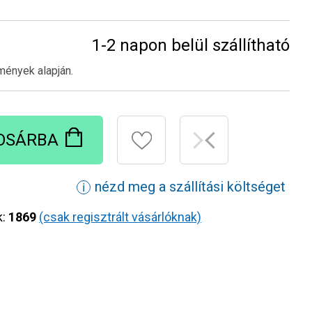
1-2 napon belül szállítható
mények alapján.
OSÁRBA
nézd meg a szállítási költséget
ℹ
k:
1869
(csak regisztrált vásárlóknak)