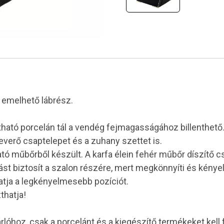
n emelhető lábrész.
ítható porcelán tál a vendég fejmagasságához billenthető
everő csaptelepet és a zuhany szettet is.
ató műbőrből készült. A karfa élein fehér műbőr díszítő cs
ást biztosít a szalon részére, mert megkönnyíti és kén
thatja a legkényelmesebb pozíciót.
thatja!
óhoz, csak a porcelánt és a kiegészítő termékeket kell f