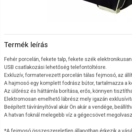
Termék leírás
Fehér porcelán, fekete talp, fekete szék elektronikusa
USB csatlakozási lehetőség telefontöltésre.
Exkluzív, formatervezett porcelán tálas fejmosó, az áll
A hajmosó egy komplett fodrász bútor, tartalmazza a k
Az ülőrész és háttámla borítása, erős, könnyen tisztíth
Elektromosan emelhető lábrész mely igazán exklusívit
Beépített távírányítóval akár Ön akár a vendége, beállí
A hatvan foknál melegebb víz a gégecsövet megolvasz
*A fejmosó összeszereletlen állapotban érkezik a vásárl