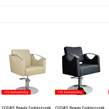
15% kedvezmény
15% kedvezmény
CODA'S Beauty Fodrászszék
CODA'S Beauty Fodrászszék