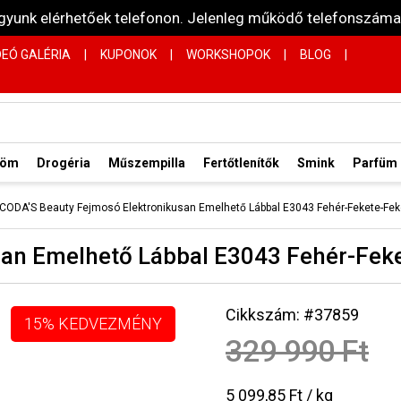
vagyunk elérhetőek telefonon. Jelenleg működő telefonsz
DEÓ GALÉRIA
|
KUPONOK
|
WORKSHOPOK
|
BLOG
|
röm
Drogéria
Műszempilla
Fertőtlenítők
Smink
Parfüm
CODA'S Beauty Fejmosó Elektronikusan Emelhető Lábbal E3043 Fehér-Fekete-Fek
san Emelhető Lábbal E3043 Fehér-Fek
Cikkszám: #37859
15% KEDVEZMÉNY
329 990 Ft
5 099,85 Ft / kg