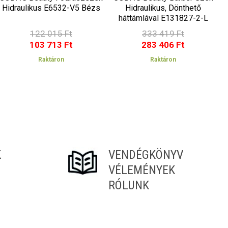
Hidraulikus E6532-V5 Bézs
Hidraulikus, Dönthető
háttámlával E131827-2-L
h
Fekete
122 015 Ft
333 419 Ft
103 713 Ft
283 406 Ft
Raktáron
Raktáron
K
VENDÉGKÖNYV
VÉLEMÉNYEK
RÓLUNK