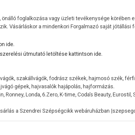
, önálló foglalkozása vagy üzleti tevékenysége körében
ik. Vásárláskor a mindenkori Forgalmazó saját jótállási f
on ide.
erelési útmutató letöltése kattintson ide.
vágók, szakállvágók, fodrász székek, hajmosó szék, férf
ajvágó gépek, hajvasalók hajápolás, hajformázás.
in, Ronney, Londa, 6.Zero, K-time, Coda’s Beauty, Eurostil,
ásárlás a Szendrei Szépségcikk webáruházban |szepseg