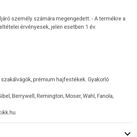
 eljáró személy számára megengedett. - A termékre a
eltételei érvényesek, jelen esetben 1 év.
i szakálvágók, prémium hajfestékek. Gyakorló
 Sibel, Berrywell, Remington, Moser, Wahl, Fanola,
cikk.hu