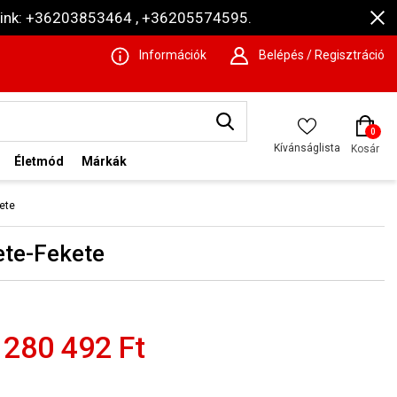
ámaink: +36203853464 , +36205574595.
Információk
Belépés / Regisztráció
0
Kívánságlista
Kosár
Életmód
Márkák
ete
ete-Fekete
280 492 Ft