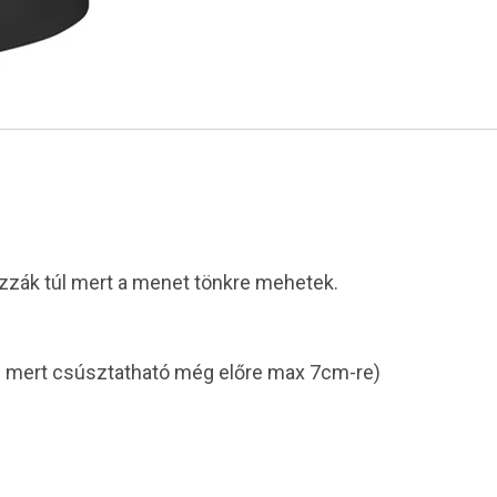
zák túl mert a menet tönkre mehetek.
l mert csúsztatható még előre max 7cm-re)