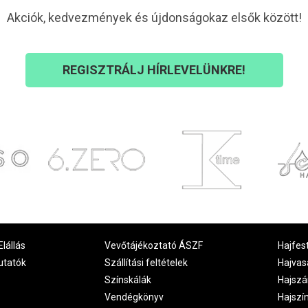
Akciók, kedvezmények és újdonságokaz elsők között!
REGISZTRÁLJ HÍRLEVELÜNKRE!
Elállás
Vevőtájékoztató ÁSZF
Hajfes
utatók
Szállítási feltételek
Hajvas
Színskálák
Hajszá
Vendégkönyv
Hajszí