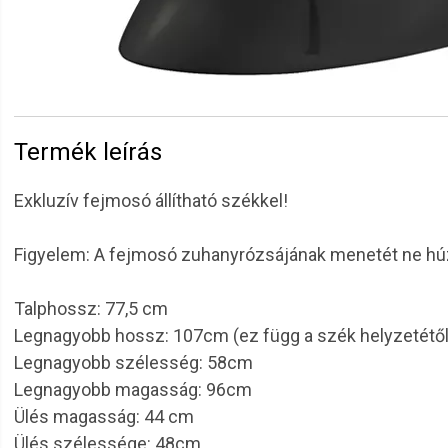
Termék leírás
Exkluzív fejmosó állítható székkel!
Figyelem: A fejmosó zuhanyrózsájának menetét ne húz
Talphossz: 77,5 cm
Legnagyobb hossz: 107cm (ez függ a szék helyzetétő
Legnagyobb szélesség: 58cm
Legnagyobb magasság: 96cm
Ülés magasság: 44 cm
Ülés szélessége: 48cm