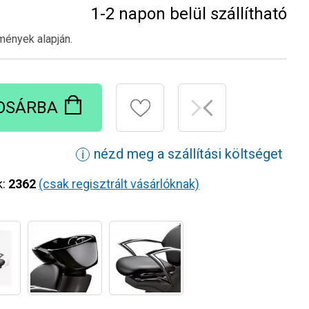
1-2 napon belül szállítható
mények alapján.
OSÁRBA
nézd meg a szállítási költséget
ℹ
k:
2362
(csak regisztrált vásárlóknak)