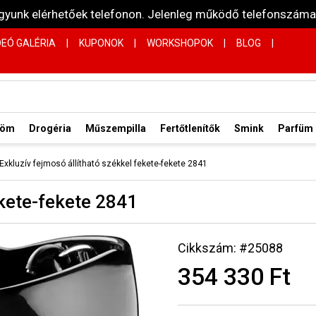
vagyunk elérhetőek telefonon. Jelenleg működő telefonsz
DEÓ GALÉRIA
|
KUPONOK
|
WORKSHOPOK
|
BLOG
|
röm
Drogéria
Műszempilla
Fertőtlenítők
Smink
Parfüm
Exkluzív fejmosó állítható székkel fekete-fekete 2841
ekete-fekete 2841
Cikkszám: #25088
354 330 Ft