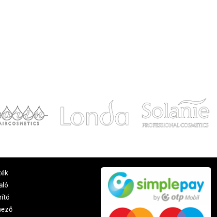
ték
aló
rító
nező