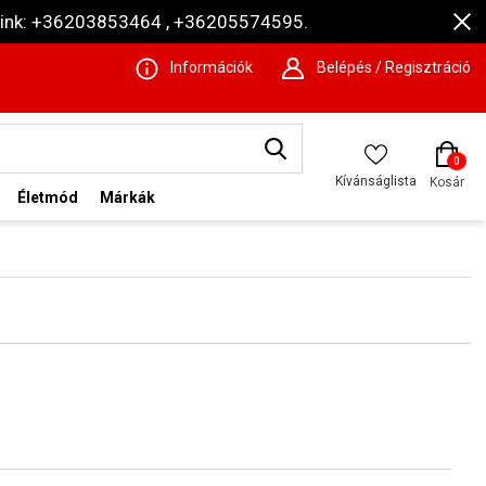
ámaink: +36203853464 , +36205574595.
Információk
Belépés / Regisztráció
0
Kívánságlista
Kosár
Életmód
Márkák