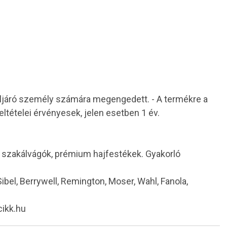
 eljáró személy számára megengedett. - A termékre a
eltételei érvényesek, jelen esetben 1 év.
i szakálvágók, prémium hajfestékek. Gyakorló
 Sibel, Berrywell, Remington, Moser, Wahl, Fanola,
cikk.hu