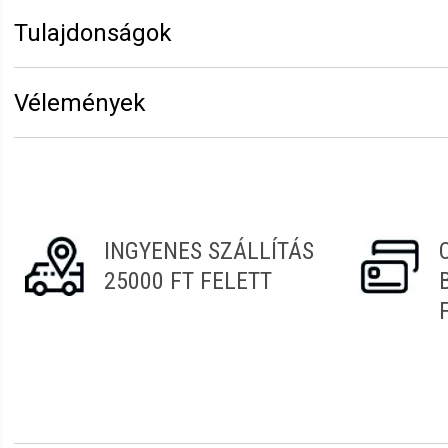
Tulajdonságok
Márka:
Eurostil
Vélemények
Vélemény írásához
jelentkezz be
vagy
regisztrálj
!
Attila
2021.11.29. 08:09
INGYENES SZÁLLÍTÁS
25000 FT FELETT