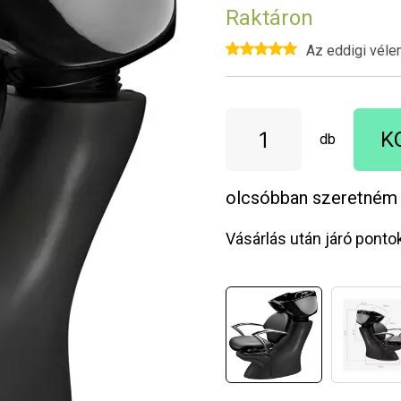
Raktáron
Az eddigi véle
K
db
olcsóbban szeretném
Vásárlás után járó ponto