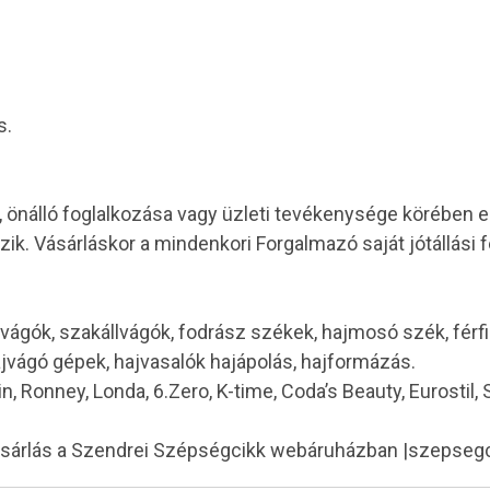
s.
, önálló foglalkozása vagy üzleti tevékenysége körében
ik. Vásárláskor a mindenkori Forgalmazó saját jótállási f
vágók, szakállvágók, fodrász székek, hajmosó szék, férf
ajvágó gépek, hajvasalók hajápolás, hajformázás.
in, Ronney, Londa, 6.Zero, K-time, Coda’s Beauty, Eurostil,
ásárlás a Szendrei Szépségcikk webáruházban |szepseg