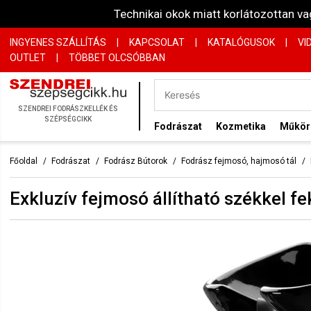
Technikai okok miatt korlátozottan 
INGYENES SZÁLLÍTÁS
|
KAPCSOLAT
|
KATALÓGUSOK
|
VI
OUTLET
|
TÖBBET OLCSÓBBAN
SZENDREI FODRÁSZKELLÉK ÉS
SZÉPSÉGCIKK
Fodrászat
Kozmetika
Műkö
Főoldal
Fodrászat
Fodrász Bútorok
Fodrász fejmosó, hajmosó tál
Exkluzív fejmosó állítható székkel f