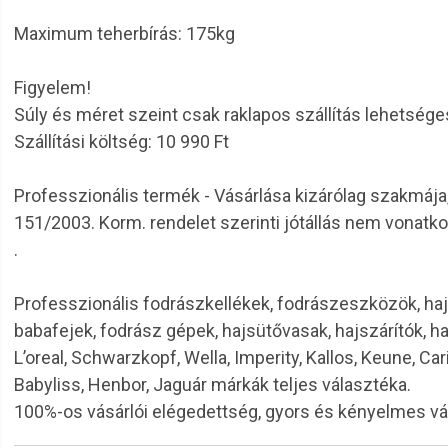
Maximum teherbírás: 175kg
Figyelem!
Súly és méret szeint csak raklapos szállítás lehetsége
Szállítási költség: 10 990 Ft
Professzionális termék - Vásárlása kizárólag szakmája
151/2003. Korm. rendelet szerinti jótállás nem vonatkoz
.
Professzionális fodrászkellékek, fodrászeszközök, haj
babafejek, fodrász gépek, hajsütővasak, hajszárítók, h
L’oreal, Schwarzkopf, Wella, Imperity, Kallos, Keune, Car
Babyliss, Henbor, Jaguár márkák teljes választéka.
100%-os vásárlói elégedettség, gyors és kényelmes v