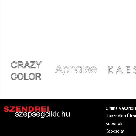
Online Vásárlói 
Használati Útm
Kuponok
Kapcsolat