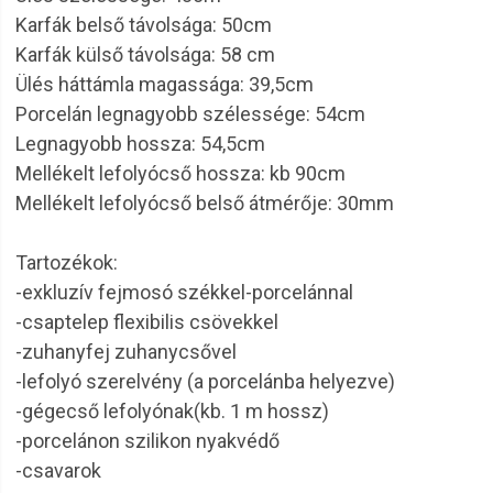
Karfák belső távolsága: 50cm
Karfák külső távolsága: 58 cm
Ülés háttámla magassága: 39,5cm
Porcelán legnagyobb szélessége: 54cm
Legnagyobb hossza: 54,5cm
Mellékelt lefolyócső hossza: kb 90cm
Mellékelt lefolyócső belső átmérője: 30mm
Tartozékok:
-exkluzív fejmosó székkel-porcelánnal
-csaptelep flexibilis csövekkel
-zuhanyfej zuhanycsővel
-lefolyó szerelvény (a porcelánba helyezve)
-gégecső lefolyónak(kb. 1 m hossz)
-porcelánon szilikon nyakvédő
-csavarok