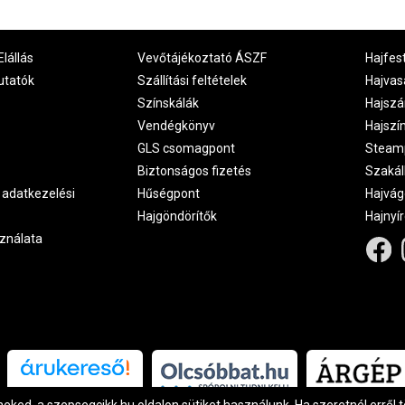
Elállás
Vevőtájékoztató ÁSZF
Hajfes
utatók
Szállítási feltételek
Hajvas
Színskálák
Hajszá
Vendégkönyv
Hajszí
GLS csomagpont
Steam
Biztonságos fizetés
Szakál
 adatkezelési
Hűségpont
Hajvág
Hajgöndörítők
Hajnyí
ználata
Árukereső.hu