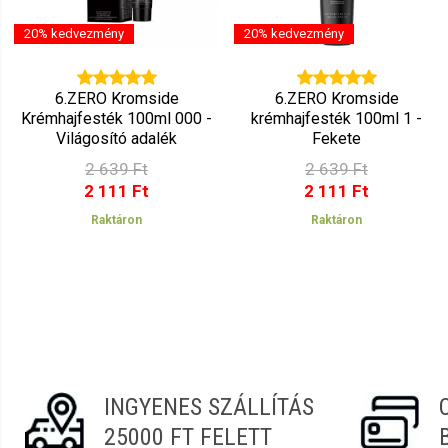
20% kedvezmény
20% kedvezmény
6.ZERO Kromside
6.ZERO Kromside
Krémhajfesték 100ml 000 -
krémhajfesték 100ml 1 -
Világosító adalék
Fekete
2 639 Ft
2 639 Ft
2 111 Ft
2 111 Ft
Raktáron
Raktáron
INGYENES SZÁLLÍTÁS
25000 FT FELETT