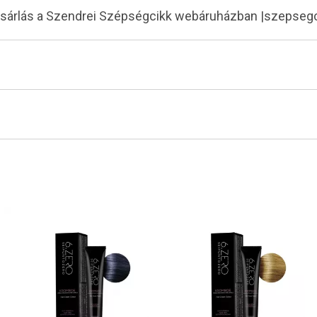
ásárlás a Szendrei Szépségcikk webáruházban |szepseg
Tiéd az első!