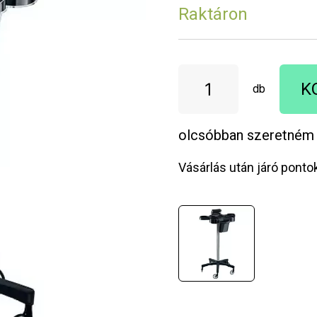
Raktáron
K
db
olcsóbban szeretném
Vásárlás után járó ponto