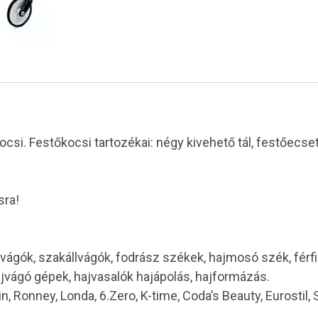
i. Festőkocsi tartozékai: négy kivehető tál, festőecset é
sra!
vágók, szakállvágók, fodrász székek, hajmosó szék, férf
ajvágó gépek, hajvasalók hajápolás, hajformázás.
in, Ronney, Londa, 6.Zero, K-time, Coda’s Beauty, Eurostil,