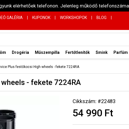
vagyunk elérhetőek telefonon. Jelenleg működő telefonsz
DEÓ GALÉRIA
|
KUPONOK
|
WORKSHOPOK
|
BLOG
|
röm
Drogéria
Műszempilla
Fertőtlenítők
Smink
Parfüm
ervice Plus festőkocsi High wheels - fekete 7224RA
h wheels - fekete 7224RA
Cikkszám: #22483
54 990 Ft