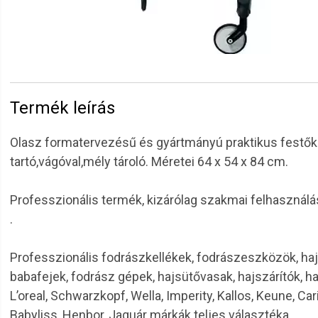
Termék leírás
Olasz formatervezésű és gyártmányú praktikus festőkocs
tartó,vágóval,mély tároló. Méretei 64 x 54 x 84 cm.
Professzionális termék, kizárólag szakmai felhasználá
.
Professzionális fodrászkellékek, fodrászeszközök, haj
babafejek, fodrász gépek, hajsütővasak, hajszárítók, h
L’oreal, Schwarzkopf, Wella, Imperity, Kallos, Keune, Car
Babyliss, Henbor, Jaguár márkák teljes választéka.