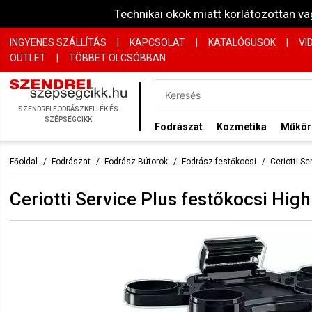
Technikai okok miatt korlátozottan 
INGYENES SZÁLLÍTÁS
|
KAPCSOLAT
|
KATALÓGUSOK
|
VI
OUTLET
|
TÖBBET OLCSÓBBAN
SZENDREI FODRÁSZKELLÉK ÉS
SZÉPSÉGCIKK
Fodrászat
Kozmetika
Műkö
Főoldal
Fodrászat
Fodrász Bútorok
Fodrász festőkocsi
Ceriotti S
Ceriotti Service Plus festőkocsi Hig