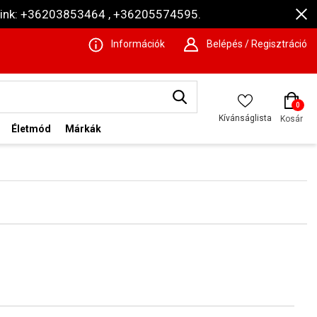
ámaink: +36203853464 , +36205574595.
Információk
Belépés / Regisztráció
0
Kívánságlista
Kosár
Életmód
Márkák