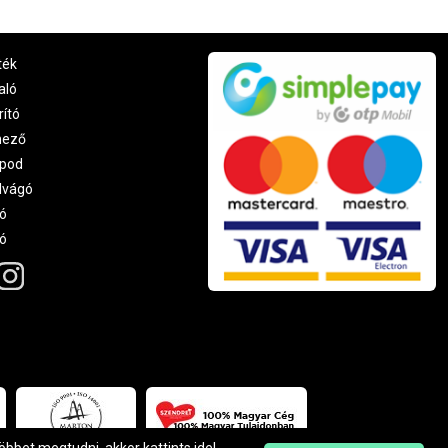
ték
aló
rító
nező
pod
lvágó
ó
ró