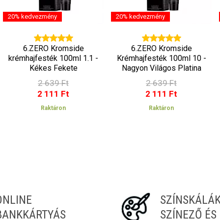
20% kedvezmény
20% kedvezmény
6.ZERO Kromside
6.ZERO Kromside
krémhajfesték 100ml 1.1 -
Krémhajfesték 100ml 10 -
Kékes Fekete
Nagyon Világos Platina
Szőke
2 639 Ft
2 639 Ft
2 111 Ft
2 111 Ft
Raktáron
Raktáron
ONLINE
SZÍNSKÁLÁ
BANKKÁRTYÁS
SZÍNEZŐ ÉS