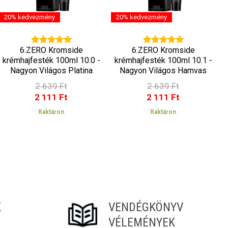
20% kedvezmény
20% kedvezmény
6.ZERO Kromside
6.ZERO Kromside
krémhajfesték 100ml 10.0 -
krémhajfesték 100ml 10.1 -
k
Nagyon Világos Platina
Nagyon Világos Hamvas
Szőke
Platina Szőke
2 639 Ft
2 639 Ft
2 111 Ft
2 111 Ft
Raktáron
Raktáron
K
VENDÉGKÖNYV
VÉLEMÉNYEK