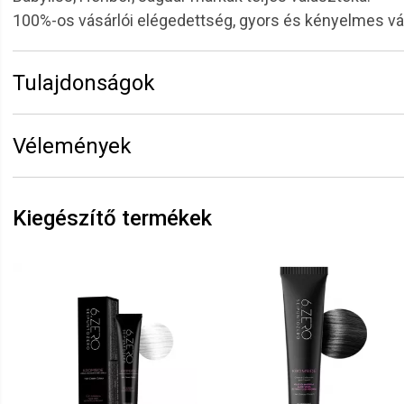
100%-os vásárlói elégedettség, gyors és kényelmes v
Tulajdonságok
Márka:
Ceriotti
Vélemények
Erről a termékről még senki sem írt értékelést. Legyen 
Vélemény írásához
jelentkezz be
vagy
regisztrálj
!
Kiegészítő termékek