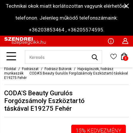
Technikai okok miatt korlátozottan vagyunk elérhetőek
telefonon. Jelenleg működő telefonszámaink:
+36203853464 , +36205574595.
0
Főoldal
Fodrászat
Fodrász Bútorok
Hajvágószék, fodrász
munkaszék
CODA'S Beauty Gurulós Forgózsámoly Eszköztartó táskával
E19275 Fehér
CODA'S Beauty Gurulós
Forgózsámoly Eszköztartó
táskával E19275 Fehér
15% KEDVEZMÉNY