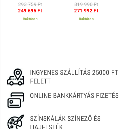
25
Fekete-Fekete
porc
293 759 Ft
319 990 Ft
249 695 Ft
271 992 Ft
Raktáron
Raktáron
INGYENES SZÁLLÍTÁS 25000 FT
FELETT
ONLINE BANKKÁRTYÁS FIZETÉS
SZÍNSKÁLÁK SZÍNEZŐ ÉS
HAJFESTÉK