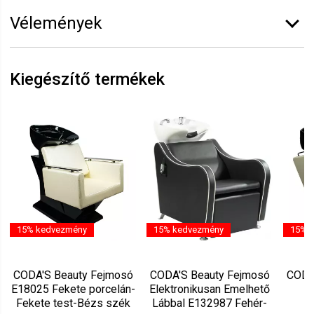
Márka:
CODA'S Beauty
Vélemények
Erről a termékről még senki sem írt értékelést.
Legyen Tiéd az első!
Kiegészítő termékek
Vélemény írásához
jelentkezz be
vagy
regisztrálj
!
15% kedvezmény
15% kedvezmény
15% 
CODA'S Beauty Fejmosó
CODA'S Beauty Fejmosó
CODA
E18025 Fekete porcelán-
Elektronikusan Emelhető
E
Fekete test-Bézs szék
Lábbal E132987 Fehér-
E