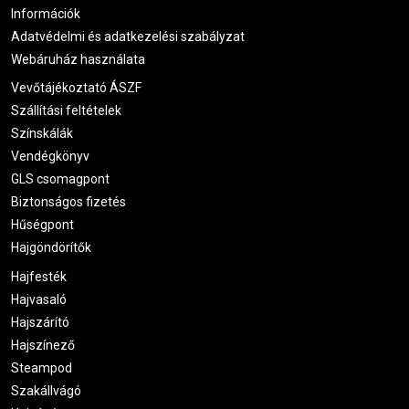
Információk
Adatvédelmi és adatkezelési szabályzat
Webáruház használata
Vevőtájékoztató ÁSZF
Szállítási feltételek
Színskálák
Vendégkönyv
GLS csomagpont
Biztonságos fizetés
Hűségpont
Hajgöndörítők
Hajfesték
Hajvasaló
Hajszárító
Hajszínező
Steampod
Szakállvágó