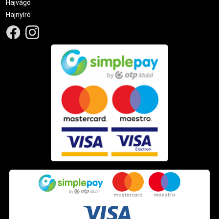
Hajvágó
Hajnyíró