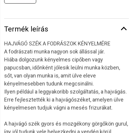
Termék leírás
HAJVÁGÓ SZÉK A FODRÁSZOK KÉNYELMÉRE
A fodrászati munka nagyon sok állással jár.
Hiába dolgozunk kényelmes cipőben vagy
papucsban, időnként jólesik leülni munka közben,
sőt, van olyan munka is, amit ülve eleve
kényelmesebben tudunk megcsinálni.
Ilyen például a leggyakoribb szolgáltatás, a hajvágás.
Erre fejlesztették ki a hajvágószéket, amelyen ülve
kényelmesen tudjuk vágni a mesés frizurákat.
A hajvágó szék gyors és mozgékony görgőkön gurul,
így jól tudunk vele helyezkedni a vendég körül.