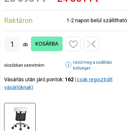
Raktáron
1-2 napon belül szállítható
KOSÁRBA
db
nézd meg a szállítási
ℹ
olcsóbban szeretném
költséget
Vásárlás után járó pontok:
162
(csak regisztrált
vásárlóknak)