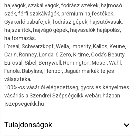
hajvágók, szakállvágók, fodrász székek, hajmosó
szék, férfi szakálvágók, prémium hajfestékek.
Gyakorló babafejek, fodrász gépek, hajsütővasak,
hajszárítók, hajvágó gépek, hajvasalók hajápolás,
hajformázás.
L’oreal, Schwarzkopf, Wella, Imperity, Kallos, Keune,
Carin, Ronney, Londa, 6.Zero, K-time, Coda’s Beauty,
Eurostil, Sibel, Berrywell, Remington, Moser, Wahl,
Fanola, Babyliss, Henbor, Jaguár márkák teljes
választéka.
100%-os vásárlói elégedettség, gyors és kényelmes
vásárlás a Szendrei Szépségcikk webáruházban
|szepsegcikk.hu
Tulajdonságok