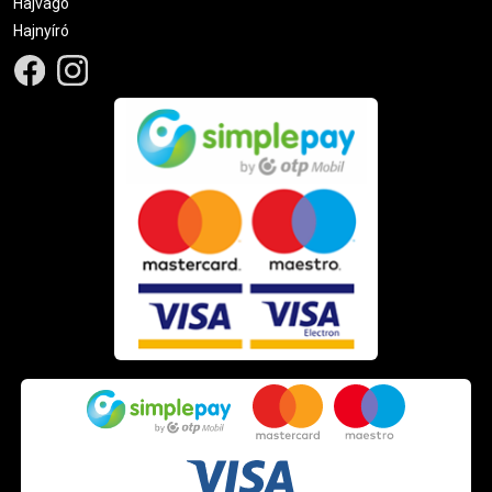
Hajvágó
Hajnyíró