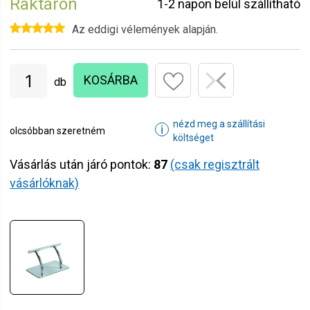
Raktáron
1-2 napon belül szállítható
Az eddigi vélemények alapján.
KOSÁRBA
db
nézd meg a szállítási
ℹ
olcsóbban szeretném
költséget
Vásárlás után járó pontok:
87
(csak regisztrált
vásárlóknak)