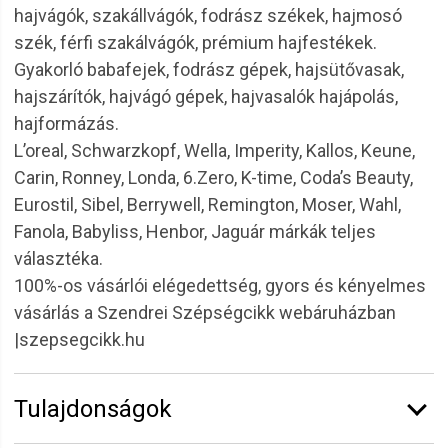
hajvágók, szakállvágók, fodrász székek, hajmosó
szék, férfi szakálvágók, prémium hajfestékek.
Gyakorló babafejek, fodrász gépek, hajsütővasak,
hajszárítók, hajvágó gépek, hajvasalók hajápolás,
hajformázás.
L’oreal, Schwarzkopf, Wella, Imperity, Kallos, Keune,
Carin, Ronney, Londa, 6.Zero, K-time, Coda’s Beauty,
Eurostil, Sibel, Berrywell, Remington, Moser, Wahl,
Fanola, Babyliss, Henbor, Jaguár márkák teljes
választéka.
100%-os vásárlói elégedettség, gyors és kényelmes
vásárlás a Szendrei Szépségcikk webáruházban
|szepsegcikk.hu
Tulajdonságok