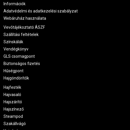
Információk
Adatvédelmi és adatkezelési szabályzat
Webáruház használata
Vevőtájékoztató ÁSZF
Szállítási feltételek
Színskálák
Vendégkönyv
GLS csomagpont
Biztonságos fizetés
Hűségpont
Hajgöndörítők
Hajfesték
Hajvasaló
Hajszárító
Hajszínező
Steampod
Szakállvágó