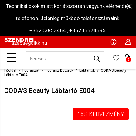
Technikai okok miatt korlátozottan vagyunk elérhetőek
telefonon. Jelenleg működő telefonszámaink:
+36203853464 , +36205574595.
0
Főoldal
Fodrászat
Fodrász Bútorok
Lábtartók
CODA'S Beauty
Lábtartó E004
CODA'S Beauty Lábtartó E004
15% KEDVEZMÉNY