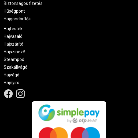
Biztonságos fizetés
Hűségpont
Hajgöndörítők
Hajfesték
Hajvasaló
Hajszárító
Hajszínező
Steampod
Szakállvágó
Hajvágó
Hajnyíró