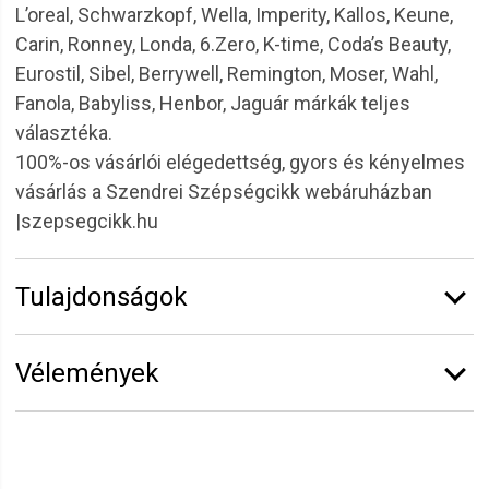
L’oreal, Schwarzkopf, Wella, Imperity, Kallos, Keune,
Carin, Ronney, Londa, 6.Zero, K-time, Coda’s Beauty,
Eurostil, Sibel, Berrywell, Remington, Moser, Wahl,
Fanola, Babyliss, Henbor, Jaguár márkák teljes
választéka.
100%-os vásárlói elégedettség, gyors és kényelmes
vásárlás a Szendrei Szépségcikk webáruházban
|szepsegcikk.hu
Tulajdonságok
Márka:
Eurostil
Vélemények
Átmérő:
16 mm
Hosszúság:
9,1 cm
Erről a termékről még senki sem írt értékelést.
Legyen Tiéd az első!
Vélemény írásához
jelentkezz be
vagy
regisztrálj
!