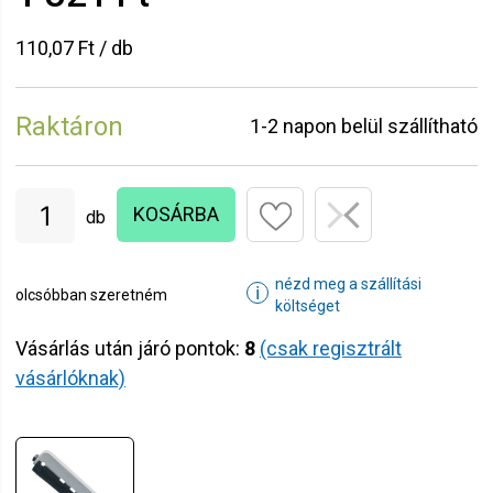
110,07 Ft / db
Raktáron
1-2 napon belül szállítható
KOSÁRBA
db
nézd meg a szállítási
ℹ
olcsóbban szeretném
költséget
Vásárlás után járó pontok:
8
(csak regisztrált
vásárlóknak)