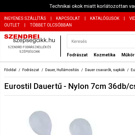
Technikai okok miatt korlátozottan 
INGYENES SZÁLLÍTÁS
|
KAPCSOLAT
|
KATALÓGUSOK
|
VI
OUTLET
|
TÖBBET OLCSÓBBAN
SZENDREI FODRÁSZKELLÉK ÉS
SZÉPSÉGCIKK
Fodrászat
Kozmetika
Műkö
Főoldal
Fodrászat
Dauer, Hullámosítás
Dauer csavarók, sapkák
Eu
Eurostil Dauertű - Nylon 7cm 36db/