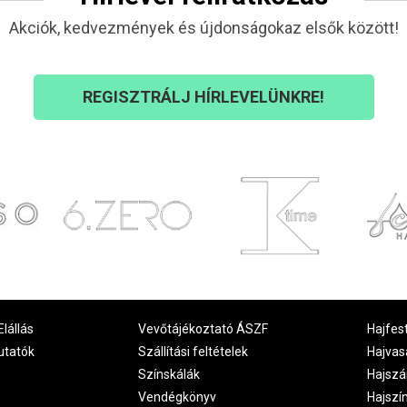
Akciók, kedvezmények és újdonságokaz elsők között!
REGISZTRÁLJ HÍRLEVELÜNKRE!
Elállás
Vevőtájékoztató ÁSZF
Hajfes
utatók
Szállítási feltételek
Hajvas
Színskálák
Hajszá
Vendégkönyv
Hajszí