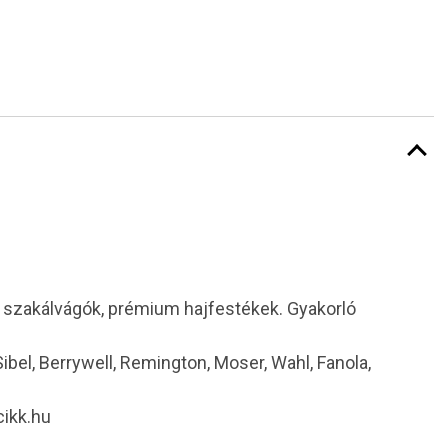
i szakálvágók, prémium hajfestékek. Gyakorló
 Sibel, Berrywell, Remington, Moser, Wahl, Fanola,
cikk.hu