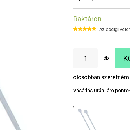
Raktáron
Az eddigi véle
K
db
olcsóbban szeretném
Vásárlás után járó ponto