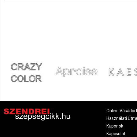
Dorka
2022.01.22. 11:18
Olyan amilyennek lennie kell
Andrea
2021.10.18. 17:14
Anikó
2021.09.18. 00:42
Jó
Alexandra
2021.09.12. 01:43
Katalin
2021.08.28. 18:01
Online Vásárlói 
Használati Útm
Kuponok
Kapcsolat