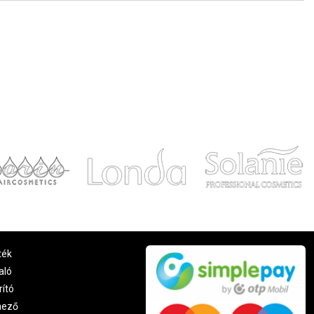
ték
aló
rító
nező