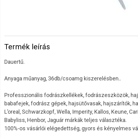
Termék leírás
Dauertű.
Anyaga műanyag, 36db/csoamg kiszerelésben..
Professzionális fodrászkellékek, fodrászeszközök, haj
babafejek, fodrász gépek, hajsütővasak, hajszárítók, h
L’oreal, Schwarzkopf, Wella, Imperity, Kallos, Keune, Car
Babyliss, Henbor, Jaguár márkák teljes választéka.
100%-os vásárlói elégedettség, gyors és kényelmes v