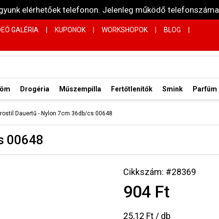
vagyunk elérhetőek telefonon. Jelenleg működő telefonsz
DEÓ GALÉRIA
|
KUPONOK
|
WORKSHOPOK
|
BLOG
|
röm
Drogéria
Műszempilla
Fertőtlenítők
Smink
Parfüm
rostil Dauertű - Nylon 7cm 36db/cs 00648
cs 00648
Cikkszám: #28369
904 Ft
25,12 Ft / db