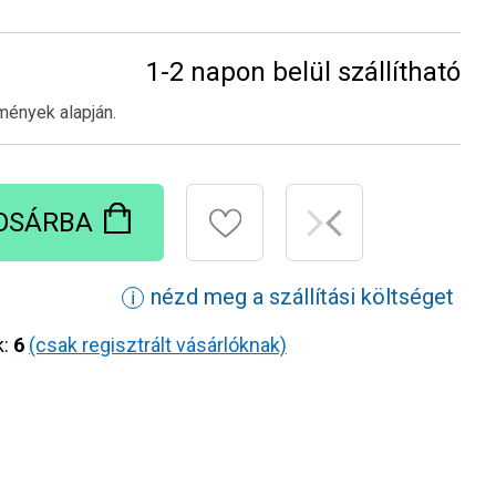
1-2 napon belül szállítható
mények alapján.
OSÁRBA
nézd meg a szállítási költséget
ℹ
k:
6
(csak regisztrált vásárlóknak)