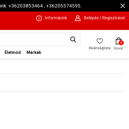
ámaink: +36203853464 , +36205574595.
Információk
Belépés / Regisztráció
0
Kívánságlista
Kosár
Életmód
Márkák