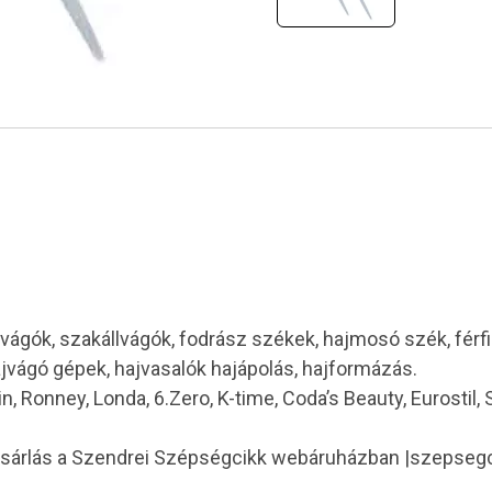
vágók, szakállvágók, fodrász székek, hajmosó szék, férf
ajvágó gépek, hajvasalók hajápolás, hajformázás.
in, Ronney, Londa, 6.Zero, K-time, Coda’s Beauty, Eurostil,
ásárlás a Szendrei Szépségcikk webáruházban |szepseg