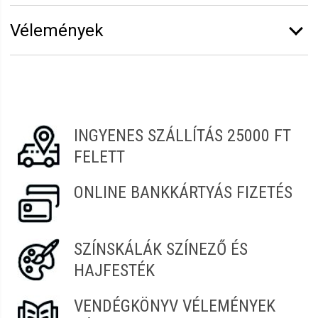
Márka:
Sibel
Vélemények
Erről a termékről még senki sem írt értékelést.
Legyen Tiéd az első!
Vélemény írásához
jelentkezz be
vagy
regisztrálj
!
INGYENES SZÁLLÍTÁS 25000 FT
FELETT
ONLINE BANKKÁRTYÁS FIZETÉS
SZÍNSKÁLÁK SZÍNEZŐ ÉS
HAJFESTÉK
VENDÉGKÖNYV VÉLEMÉNYEK