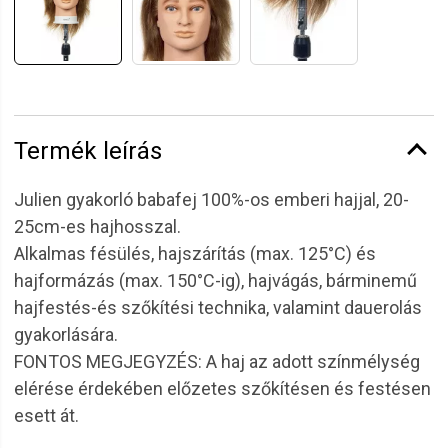
Termék leírás
Julien gyakorló babafej 100%-os emberi hajjal, 20-
25cm-es hajhosszal.
Alkalmas fésülés, hajszárítás (max. 125°C) és
hajformázás (max. 150°C-ig), hajvágás, bárminemű
hajfestés-és szőkítési technika, valamint dauerolás
gyakorlására.
FONTOS MEGJEGYZÉS: A haj az adott színmélység
elérése érdekében előzetes szőkítésen és festésen
esett át.