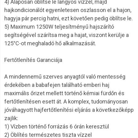
4) Alaposan öblítse le langyos vízzel, majd
hajkondicionálót egyenletesen oszlasson el a hajon,
hagyja pár percig hatni, ezt követően pedig öblítse le.
5) Maximum 1250W teljesítményű hajszárító
segítségével szárítsa meg a hajat, viszont kerülje a
125°C-ot meghaladó hő alkalmazását.
Fertőtlenítés Garanciája
A mindennemű szerves anyagtól való mentesség
érdekében a babafejen található emberi haj
maximális őrizet mellett történő kémiai fürdőn és
fertőtlenítésen esett át. A komplex, tudományosan
jóváhagyott hajfertőtlenítési eljárás a következőképp
zajlik:
1) Vízben történő forrázás 6 órán keresztül
2) Öblítés természetes tiszta vízzel