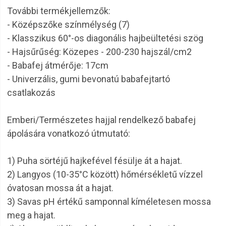
További termékjellemzők:
- Középszőke színmélység (7)
- Klasszikus 60°-os diagonális hajbeültetési szög
- Hajsűrűség: Közepes - 200-230 hajszál/cm2
- Babafej átmérője: 17cm
- Univerzális, gumi bevonatú babafejtartó
csatlakozás
Emberi/Természetes hajjal rendelkező babafej
ápolására vonatkozó útmutató:
1) Puha sörtéjű hajkefével fésülje át a hajat.
2) Langyos (10-35°C között) hőmérsékletű vízzel
óvatosan mossa át a hajat.
3) Savas pH értékű samponnal kíméletesen mossa
meg a hajat.