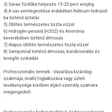
3) Savas fürdőbe helyezés 15-20 perc erejéig
4) A sav semlegesítése érdekében Nátrium-hidroxid-
ba történő áztatás
5) Öblítés természetes tiszta vízzel
6) Hidrogén-peroxid (H2O2) és Ammónia
keverékében történő átmosás
7) Alapos öblítés természetes tiszta vízzel
8) Samponnal történő átmosás, kondicionálás és
levegőn száradás
Professzionális termék - Vásárlása kizárólag
szakmája, önálló foglalkozása vagy üzleti
tevékenysége körében eljáró személy számára
megengedett.
.