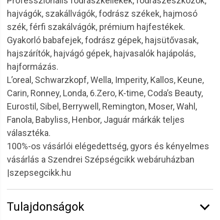
Professzionális fodrászkellékek, fodrászeszközök,
hajvágók, szakállvágók, fodrász székek, hajmosó
szék, férfi szakálvágók, prémium hajfestékek.
Gyakorló babafejek, fodrász gépek, hajsütővasak,
hajszárítók, hajvágó gépek, hajvasalók hajápolás,
hajformázás.
L’oreal, Schwarzkopf, Wella, Imperity, Kallos, Keune,
Carin, Ronney, Londa, 6.Zero, K-time, Coda’s Beauty,
Eurostil, Sibel, Berrywell, Remington, Moser, Wahl,
Fanola, Babyliss, Henbor, Jaguár márkák teljes
választéka.
100%-os vásárlói elégedettség, gyors és kényelmes
vásárlás a Szendrei Szépségcikk webáruházban
|szepsegcikk.hu
Tulajdonságok