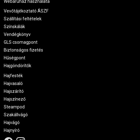
Webáruház használata
Vevőtájékoztató ÁSZF
Szállítási feltételek
Színskálák
Vendégkönyv
GLS csomagpont
Biztonságos fizetés
Hűségpont
Hajgöndörítők
Hajfesték
Hajvasaló
Hajszárító
Hajszínező
Steampod
Szakállvágó
Hajvágó
Hajnyíró