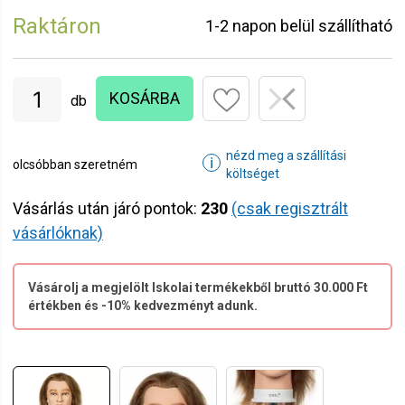
Raktáron
1-2 napon belül szállítható
KOSÁRBA
db
nézd meg a szállítási
ℹ
olcsóbban szeretném
költséget
Vásárlás után járó pontok:
230
(csak regisztrált
vásárlóknak)
Vásárolj a megjelölt Iskolai termékekből bruttó 30.000 Ft
értékben és -10% kedvezményt adunk.