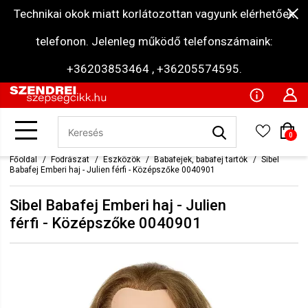
Technikai okok miatt korlátozottan vagyunk elérhetőek
telefonon. Jelenleg működő telefonszámaink:
+36203853464 , +36205574595.
0
Főoldal
Fodrászat
Eszközök
Babafejek, babafej tartók
Sibel
Babafej Emberi haj - Julien férfi - Középszőke 0040901
Sibel Babafej Emberi haj - Julien
férfi - Középszőke 0040901