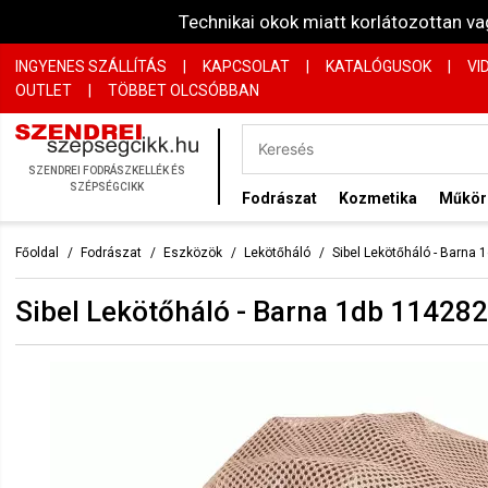
Technikai okok miatt korlátozottan 
INGYENES SZÁLLÍTÁS
|
KAPCSOLAT
|
KATALÓGUSOK
|
VI
OUTLET
|
TÖBBET OLCSÓBBAN
SZENDREI FODRÁSZKELLÉK ÉS
SZÉPSÉGCIKK
Fodrászat
Kozmetika
Műkö
Főoldal
Fodrászat
Eszközök
Lekötőháló
Sibel Lekötőháló - Barna
Sibel Lekötőháló - Barna 1db 11428