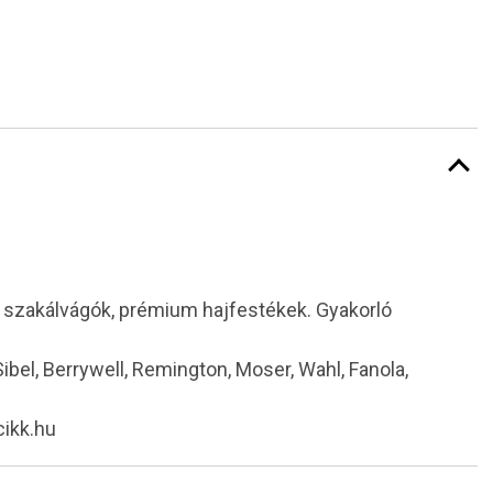
i szakálvágók, prémium hajfestékek. Gyakorló
 Sibel, Berrywell, Remington, Moser, Wahl, Fanola,
cikk.hu