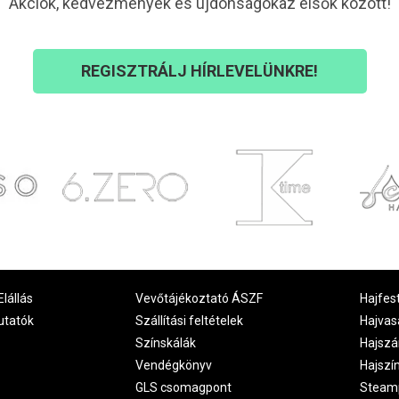
Akciók, kedvezmények és újdonságokaz elsők között!
REGISZTRÁLJ HÍRLEVELÜNKRE!
Elállás
Vevőtájékoztató ÁSZF
Hajfes
utatók
Szállítási feltételek
Hajvas
Színskálák
Hajszá
Vendégkönyv
Hajszí
GLS csomagpont
Steam