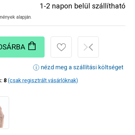
1-2 napon belül szállítható
mények alapján.
OSÁRBA
nézd meg a szállítási költséget
ℹ
k:
8
(csak regisztrált vásárlóknak)