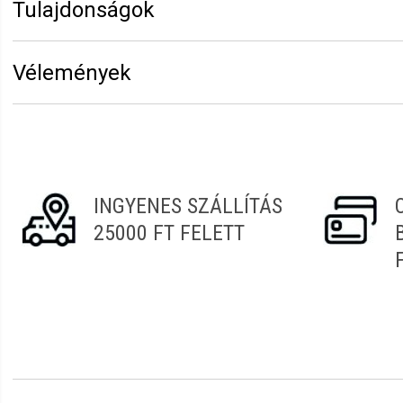
Tulajdonságok
Márka:
Sibel
Vélemények
Vélemény írásához
jelentkezz be
vagy
regisztrálj
!
Adrienn
2021.12.11. 13:58
INGYENES SZÁLLÍTÁS
25000 FT FELETT