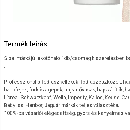
Termék leírás
Sibel márkájú lekötőháló 1db/csomag kiszerelésben b
.
Professzionális fodrászkellékek, fodrászeszközök, haj
babafejek, fodrász gépek, hajsütővasak, hajszárítók, h
L’oreal, Schwarzkopf, Wella, Imperity, Kallos, Keune, Car
Babyliss, Henbor, Jaguár márkák teljes választéka.
100%-os vásárlói elégedettség, gyors és kényelmes v