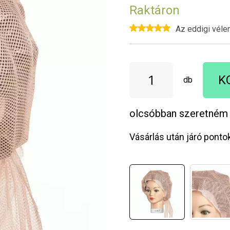
Raktáron
Az eddigi véle
K
db
olcsóbban szeretném
Vásárlás után járó ponto