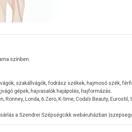
arna színben.
vágók, szakállvágók, fodrász székek, hajmosó szék, férf
ajvágó gépek, hajvasalók hajápolás, hajformázás.
in, Ronney, Londa, 6.Zero, K-time, Coda’s Beauty, Eurostil,
ásárlás a Szendrei Szépségcikk webáruházban |szepseg