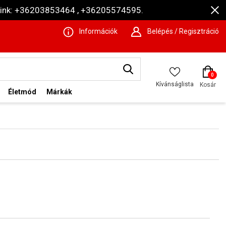
ámaink: +36203853464 , +36205574595.
Információk
Belépés / Regisztráció
0
Kívánságlista
Kosár
Életmód
Márkák