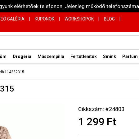
vagyunk elérhetőek telefonon. Jelenleg működő telefonsz
DEÓ GALÉRIA
|
KUPONOK
|
WORKSHOPOK
|
BLOG
|
röm
Drogéria
Műszempilla
Fertőtlenítők
Smink
Parfüm
 1db 114282315
2315
Cikkszám: #24803
1 299 Ft