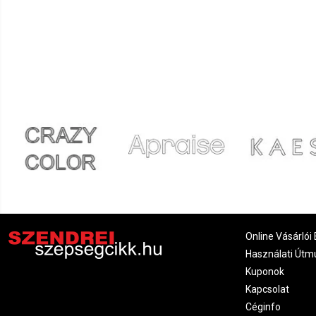
Online Vásárlói 
Használati Útm
Kuponok
Kapcsolat
Céginfo