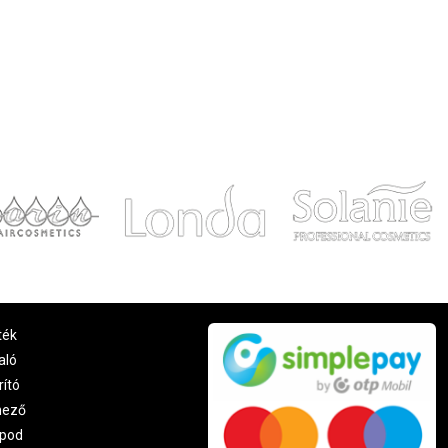
ték
aló
rító
nező
pod