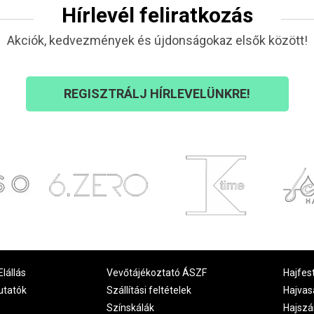
Hírlevél feliratkozás
Akciók, kedvezmények és újdonságokaz elsők között!
REGISZTRÁLJ HÍRLEVELÜNKRE!
Elállás
Vevőtájékoztató ÁSZF
Hajfes
utatók
Szállítási feltételek
Hajvas
Színskálák
Hajszá