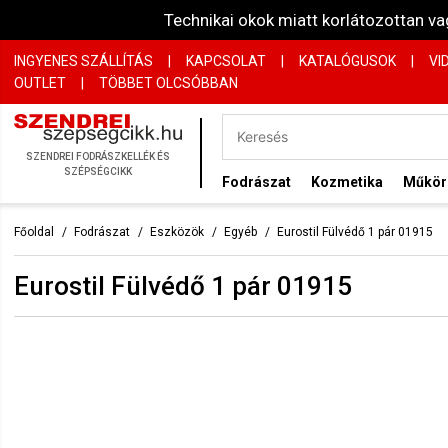
Technikai okok miatt korlátozottan 
INGYENES SZÁLLÍTÁS
|
KAPCSOLAT
|
KATALÓGUSOK
|
VI
OUTLET
|
TÖBBET OLCSÓBBAN
SZENDREI FODRÁSZKELLÉK ÉS
SZÉPSÉGCIKK
Fodrászat
Kozmetika
Műkö
Főoldal
Fodrászat
Eszközök
Egyéb
Eurostil Fülvédő 1 pár 01915
Eurostil Fülvédő 1 pár 01915