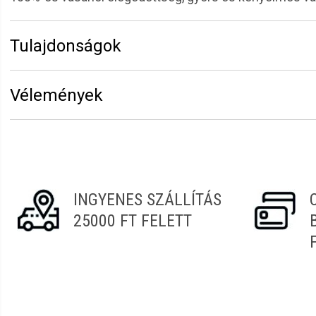
Tulajdonságok
Márka:
Eurostil
Vélemények
Vélemény írásához
jelentkezz be
vagy
regisztrálj
!
Anita
2022.06.21. 08:00
INGYENES SZÁLLÍTÁS
Alíz
2022.04.10. 22:14
25000 FT FELETT
Éva
2022.02.27. 09:20
Renáta
2022.01.30. 08:47