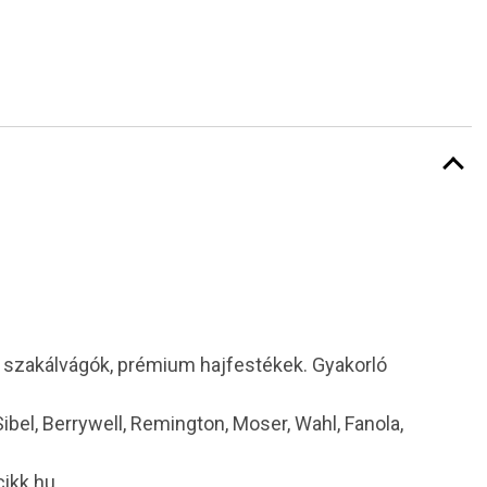
i szakálvágók, prémium hajfestékek. Gyakorló
 Sibel, Berrywell, Remington, Moser, Wahl, Fanola,
cikk.hu