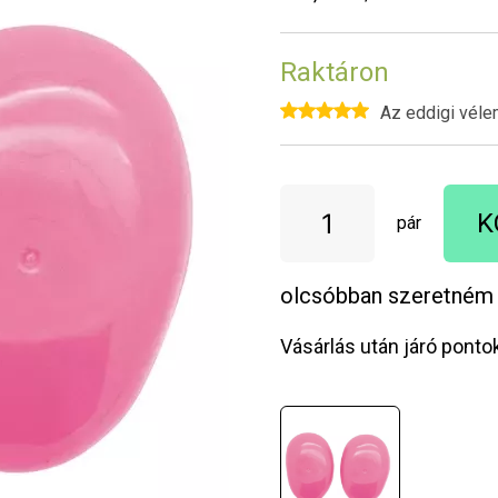
Raktáron
Az eddigi véle
K
pár
olcsóbban szeretném
Vásárlás után járó ponto