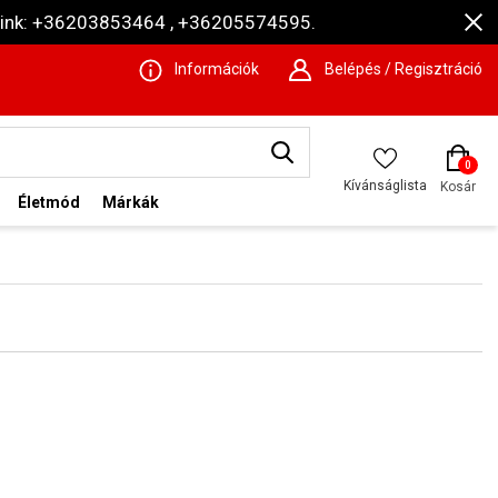
ámaink: +36203853464 , +36205574595.
Információk
Belépés / Regisztráció
0
Kívánságlista
Kosár
Életmód
Márkák