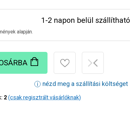
1-2 napon belül szállítható
mények alapján.
OSÁRBA
nézd meg a szállítási költséget
ℹ
k:
2
(csak regisztrált vásárlóknak)