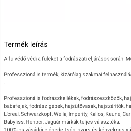
Termék leírás
A fülvédő védi a füleket a fodrászati eljárások során. 
Professzionális termék, kizárólag szakmai felhasználá
.
Professzionális fodrászkellékek, fodrászeszközök, haj
babafejek, fodrász gépek, hajsütővasak, hajszárítók, h
L’oreal, Schwarzkopf, Wella, Imperity, Kallos, Keune, Car
Babyliss, Henbor, Jaguár márkák teljes választéka.
100%-os vásárlói elégedettség, gyors és kényelmes v