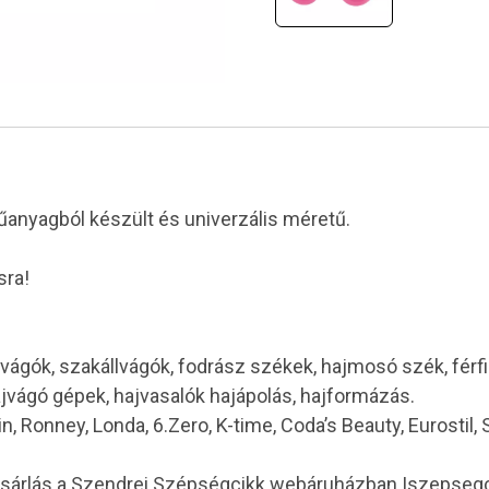
Műanyagból készült és univerzális méretű.
sra!
vágók, szakállvágók, fodrász székek, hajmosó szék, férf
ajvágó gépek, hajvasalók hajápolás, hajformázás.
in, Ronney, Londa, 6.Zero, K-time, Coda’s Beauty, Eurostil,
ásárlás a Szendrei Szépségcikk webáruházban |szepseg