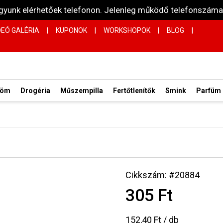
vagyunk elérhetőek telefonon. Jelenleg működő telefonsz
DEÓ GALÉRIA
|
KUPONOK
|
WORKSHOPOK
|
BLOG
|
röm
Drogéria
Műszempilla
Fertőtlenítők
Smink
Parfüm
Cikkszám: #20884
305 Ft
152,40 Ft / db