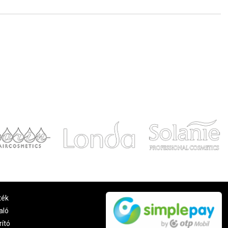
ték
aló
rító