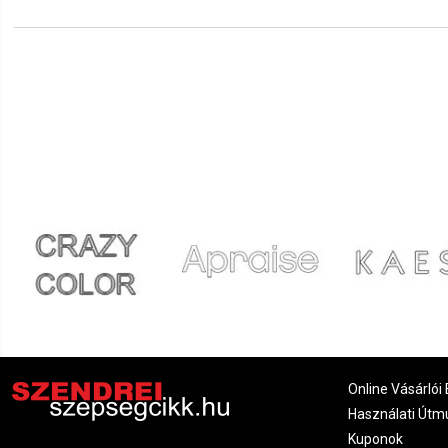
Vivien
2022.01.20. 06:18
Edina
2021.12.17. 01:31
Katalin
2021.12.12. 17:39
Erika
2021.10.29. 10:01
Diána
2021.08.29. 12:19
Online Vásárlói 
Használati Útm
Kuponok