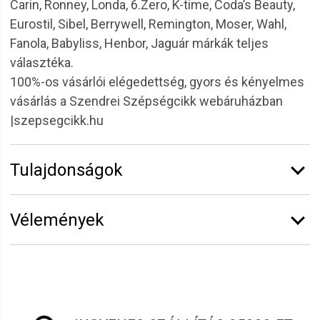
Carin, Ronney, Londa, 6.Zero, K-time, Coda’s Beauty,
Eurostil, Sibel, Berrywell, Remington, Moser, Wahl,
Fanola, Babyliss, Henbor, Jaguár márkák teljes
választéka.
100%-os vásárlói elégedettség, gyors és kényelmes
vásárlás a Szendrei Szépségcikk webáruházban
|szepsegcikk.hu
Tulajdonságok
Márka:
Eurostil
Vélemények
Hosszúság:
17 cm
Vélemény írásához
jelentkezz be
vagy
regisztrálj
!
illatszer
2022.02.18. 13:25