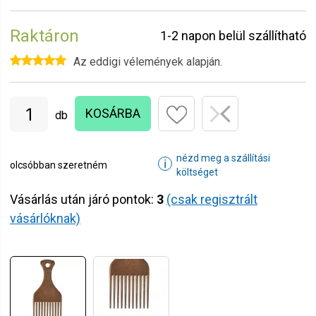
Raktáron
1-2 napon belül szállítható
Az eddigi vélemények alapján.
KOSÁRBA
db
nézd meg a szállítási
ℹ
olcsóbban szeretném
költséget
Vásárlás után járó pontok:
3
(csak regisztrált
vásárlóknak)