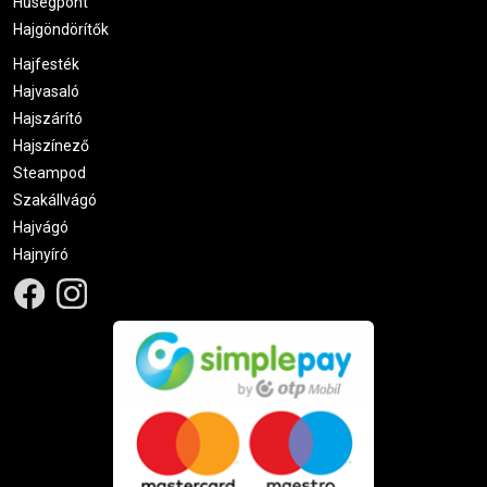
Hűségpont
Hajgöndörítők
Hajfesték
Hajvasaló
Hajszárító
Hajszínező
Steampod
Szakállvágó
Hajvágó
Hajnyíró