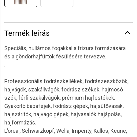
Termék leírás
Speciális, hullámos fogakkal a frizura formázására
és a göndörhajfürtök fésülésére tervezve.
.
Professzionális fodrászkellékek, fodrászeszközök,
hajvágók, szakállvágók, fodrász székek, hajmosó
szék, férfi szakálvágók, prémium hajfestékek.
Gyakorló babafejek, fodrász gépek, hajsütővasak,
hajszárítók, hajvágó gépek, hajvasalók hajápolás,
hajformázás.
L’oreal, Schwarzkopf, Wella, Imperity, Kallos, Keune,