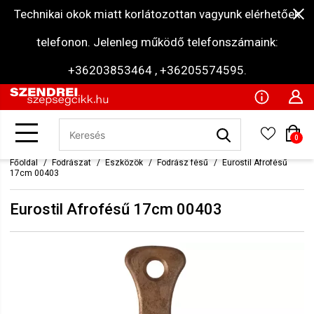
Technikai okok miatt korlátozottan vagyunk elérhetőek
telefonon. Jelenleg működő telefonszámaink:
+36203853464 , +36205574595.
0
Főoldal
Fodrászat
Eszközök
Fodrász fésű
Eurostil Afrofésű
17cm 00403
Eurostil Afrofésű 17cm 00403