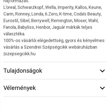
hajformázás.
L’oreal, Schwarzkopf, Wella, Imperity, Kallos, Keune,
Carin, Ronney, Londa, 6.Zero, K-time, Coda’s Beauty,
Eurostil, Sibel, Berrywell, Remington, Moser, Wahl,
Fanola, Babyliss, Henbor, Jaguár márkák teljes
választéka.
100%-os vásárlói elégedettség, gyors és kényelmes
vásárlás a Szendrei Szépségcikk webáruházban
|szepsegcikk.hu
Tulajdonságok
Márka:
Eurostil
Vélemények
Hosszúság:
22 cm
Vélemény írásához
jelentkezz be
vagy
regisztrálj
!