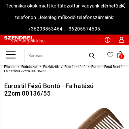
Technikai okok miatt korlátozottan vagyunk elérhetőek
telefonon. Jelenleg működő telefonszámaink:
+36203853464 , +36205574595.
0
Főoldal
Fodrászat
Eszközök
Fodrász fésű
Eurostil Fésű Bontó -
Fa hatású 22cm 00136/55
Eurostil Fésű Bontó - Fa hatású
22cm 00136/55