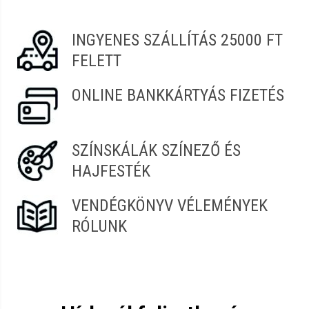
Melinda
2022.07.07. 08:38
Könnyű a fogása, szépen bontja a hajból a gubancot.
INGYENES SZÁLLÍTÁS 25000 FT
FELETT
ONLINE BANKKÁRTYÁS FIZETÉS
SZÍNSKÁLÁK SZÍNEZŐ ÉS
HAJFESTÉK
VENDÉGKÖNYV VÉLEMÉNYEK
RÓLUNK