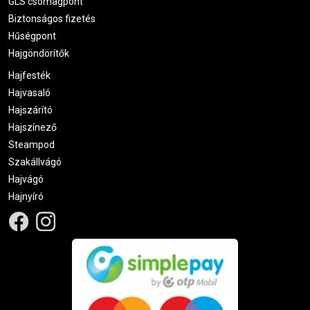
GLS csomagpont
Biztonságos fizetés
Hűségpont
Hajgöndörítők
Hajfesték
Hajvasaló
Hajszárító
Hajszínező
Steampod
Szakállvágó
Hajvágó
Hajnyíró