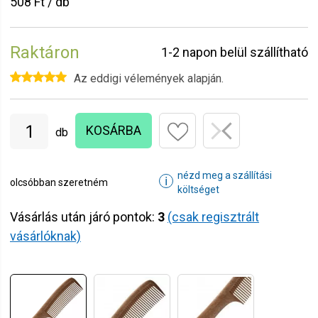
508 Ft / db
Raktáron
1-2 napon belül szállítható
Az eddigi vélemények alapján.
KOSÁRBA
db
nézd meg a szállítási
ℹ
olcsóbban szeretném
költséget
Vásárlás után járó pontok:
3
(csak regisztrált
vásárlóknak)