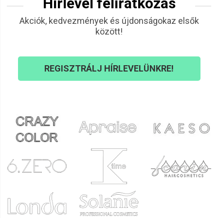
Hírlevél feliratkozás
Akciók, kedvezmények és újdonságokaz elsők
között!
REGISZTRÁLJ HÍRLEVELÜNKRE!