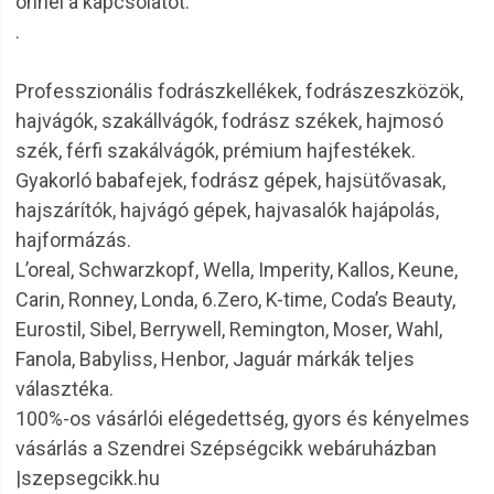
önnel a kapcsolatot.
.
Professzionális fodrászkellékek, fodrászeszközök,
hajvágók, szakállvágók, fodrász székek, hajmosó
szék, férfi szakálvágók, prémium hajfestékek.
Gyakorló babafejek, fodrász gépek, hajsütővasak,
hajszárítók, hajvágó gépek, hajvasalók hajápolás,
hajformázás.
L’oreal, Schwarzkopf, Wella, Imperity, Kallos, Keune,
Carin, Ronney, Londa, 6.Zero, K-time, Coda’s Beauty,
Eurostil, Sibel, Berrywell, Remington, Moser, Wahl,
Fanola, Babyliss, Henbor, Jaguár márkák teljes
választéka.
100%-os vásárlói elégedettség, gyors és kényelmes
vásárlás a Szendrei Szépségcikk webáruházban
|szepsegcikk.hu