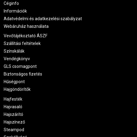
Céginfo
Információk
Adatvédelmi és adatkezelési szabályzat
Webáruház használata
Vevőtájékoztató ÁSZF
Szállítási feltételek
Színskálák
Vendégkönyv
GLS csomagpont
Biztonságos fizetés
Hűségpont
Hajgöndörítők
Hajfesték
Hajvasaló
Hajszárító
Hajszínező
Steampod