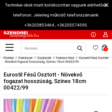
Technikai okok miatt korlátozottan vagyunk elérhetőek
telefonon. Jelenleg működő telefonszámaink:
+36203853464 , +36205574595.
0
Főoldal
Fodrászat
Eszközök
Fodrász fésű
Eurostil Fésű Osztott
- Növekvő fogazat hosszúság, Színes 18cm 00422/99
Eurostil Fésű Osztott - Növekvő
fogazat hosszúság, Színes 18cm
00422/99