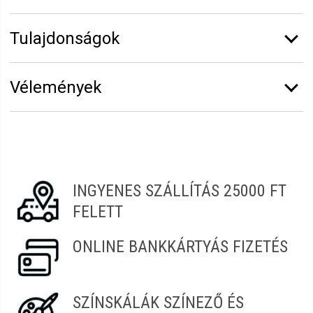
Tulajdonságok
Márka:
Eurostil
Vélemények
Hosszúság:
18 cm
Vélemény írásához
jelentkezz be
vagy
regisztrálj
!
Bianka
2022.06.01. 23:22
INGYENES SZÁLLÍTÁS 25000 FT
Viktória
2021.08.21. 21:00
FELETT
ONLINE BANKKÁRTYÁS FIZETÉS
SZÍNSKÁLÁK SZÍNEZŐ ÉS