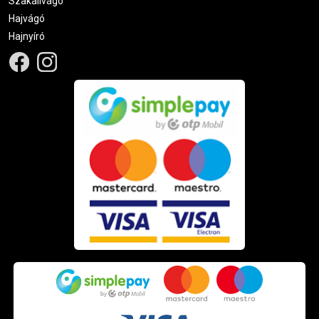
Szakállvágó
Hajvágó
Hajnyíró