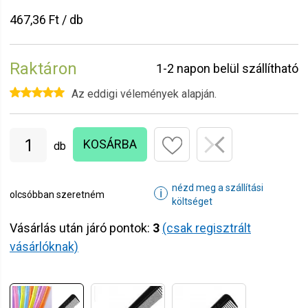
467,36 Ft / db
Raktáron
1-2 napon belül szállítható
Az eddigi vélemények alapján.
KOSÁRBA
db
nézd meg a szállítási
ℹ
olcsóbban szeretném
költséget
Vásárlás után járó pontok:
3
(csak regisztrált
vásárlóknak)