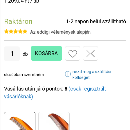
1 209,04 Ft / db
Raktáron
1-2 napon belül szállítható
Az eddigi vélemények alapján.
KOSÁRBA
db
nézd meg a szállítási
ℹ
olcsóbban szeretném
költséget
Vásárlás után járó pontok:
8
(csak regisztrált
vásárlóknak)