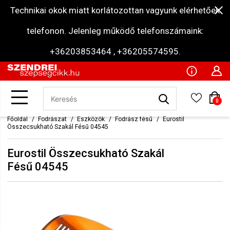
Technikai okok miatt korlátozottan vagyunk elérhetőek
telefonon. Jelenleg működő telefonszámaink:
+36203853464 , +36205574595.
0
Főoldal
Fodrászat
Eszközök
Fodrász fésű
Eurostil
Összecsukható Szakál Fésű 04545
Eurostil Összecsukható Szakál
Fésű 04545