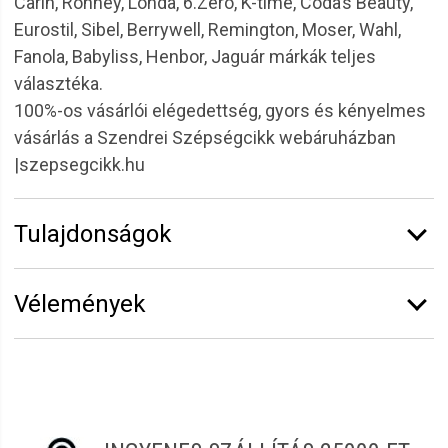
Carin, Ronney, Londa, 6.Zero, K-time, Coda’s Beauty,
Eurostil, Sibel, Berrywell, Remington, Moser, Wahl,
Fanola, Babyliss, Henbor, Jaguár márkák teljes
választéka.
100%-os vásárlói elégedettség, gyors és kényelmes
vásárlás a Szendrei Szépségcikk webáruházban
|szepsegcikk.hu
Tulajdonságok
Márka:
Eurostil
Vélemények
Vélemény írásához
jelentkezz be
vagy
regisztrálj
!
Eszter
2022.12.22. 06:26
Teljesen megfelelő a termék.