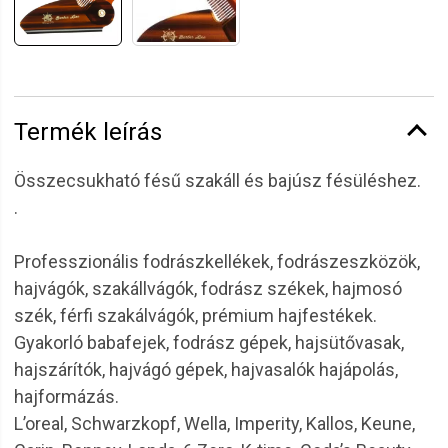
Termék leírás
Összecsukható fésű szakáll és bajúsz fésüléshez.
.
Professzionális fodrászkellékek, fodrászeszközök,
hajvágók, szakállvágók, fodrász székek, hajmosó
szék, férfi szakálvágók, prémium hajfestékek.
Gyakorló babafejek, fodrász gépek, hajsütővasak,
hajszárítók, hajvágó gépek, hajvasalók hajápolás,
hajformázás.
L’oreal, Schwarzkopf, Wella, Imperity, Kallos, Keune,