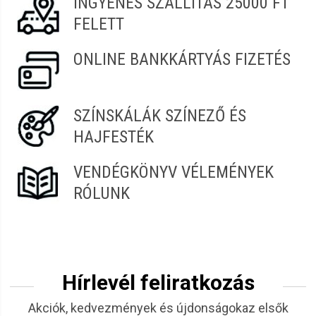
INGYENES SZÁLLÍTÁS 25000 FT
FELETT
Benics
2021.07.23. 00:45
ONLINE BANKKÁRTYÁS FIZETÉS
SZÍNSKÁLÁK SZÍNEZŐ ÉS
HAJFESTÉK
VENDÉGKÖNYV VÉLEMÉNYEK
RÓLUNK
Hírlevél feliratkozás
Akciók, kedvezmények és újdonságokaz elsők