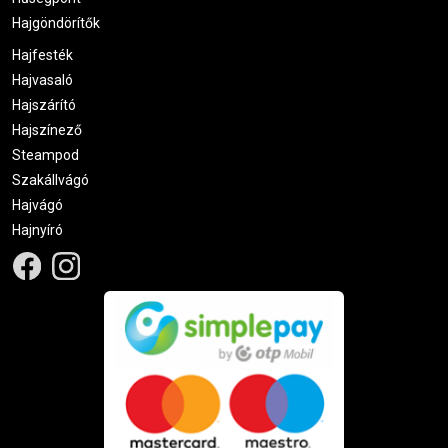
Hajgöndörítők
Hajfesték
Hajvasaló
Hajszárító
Hajszínező
Steampod
Szakállvágó
Hajvágó
Hajnyíró