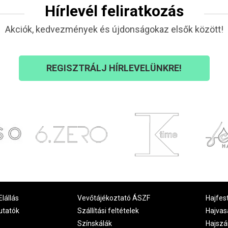
Hírlevél feliratkozás
Akciók, kedvezmények és újdonságokaz elsők között!
REGISZTRÁLJ HÍRLEVELÜNKRE!
Elállás
Vevőtájékoztató ÁSZF
Hajfes
utatók
Szállítási feltételek
Hajvas
Színskálák
Hajszá