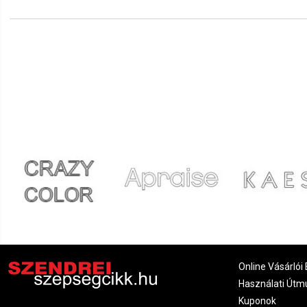
Online Vásárlói 
Használati Útm
Kuponok