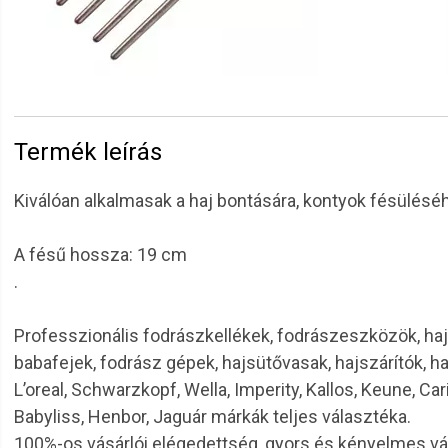
Termék leírás
Kiválóan alkalmasak a haj bontására, kontyok fésülés
A fésű hossza: 19 cm
.
Professzionális fodrászkellékek, fodrászeszközök, haj
babafejek, fodrász gépek, hajsütővasak, hajszárítók, h
L’oreal, Schwarzkopf, Wella, Imperity, Kallos, Keune, Car
Babyliss, Henbor, Jaguár márkák teljes választéka.
100%-os vásárlói elégedettség, gyors és kényelmes v