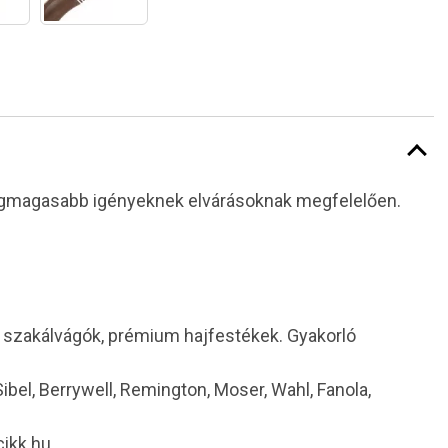
 legmagasabb igényeknek elvárásoknak megfelelően.
i szakálvágók, prémium hajfestékek. Gyakorló
 Sibel, Berrywell, Remington, Moser, Wahl, Fanola,
cikk.hu