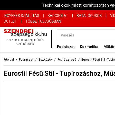
Technikai okok miatt korlátozottan 
INGYENES SZÁLLÍTÁS
|
KAPCSOLAT
|
KATALÓGUSOK
|
VI
OUTLET
|
TÖBBET OLCSÓBBAN
SZENDREI FODRÁSZKELLÉK ÉS
SZÉPSÉGCIKK
Fodrászat
Kozmetika
Műkö
Főoldal
Fodrászat
Eszközök
Fodrász fésű
Eurostil Fésű Stíl - T
Eurostil Fésű Stíl - Tupírozáshoz, M