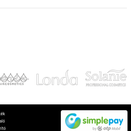
ték
aló
rító