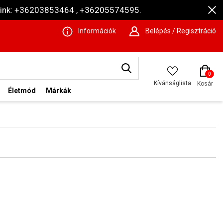
ámaink: +36203853464 , +36205574595.
Információk
Belépés / Regisztráció
0
Kívánságlista
Kosár
Életmód
Márkák