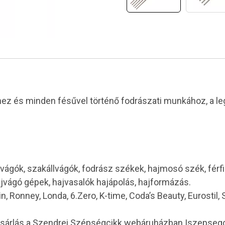
éhez és minden fésűvel történő fodrászati munkához, a
vágók, szakállvágók, fodrász székek, hajmosó szék, férf
ajvágó gépek, hajvasalók hajápolás, hajformázás.
in, Ronney, Londa, 6.Zero, K-time, Coda’s Beauty, Eurostil,
ásárlás a Szendrei Szépségcikk webáruházban |szepseg