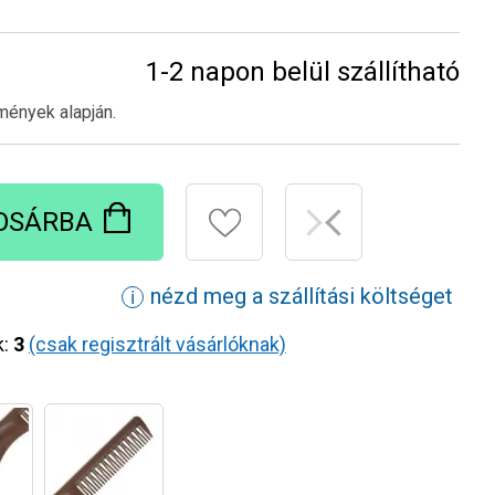
1-2 napon belül szállítható
mények alapján.
OSÁRBA
nézd meg a szállítási költséget
ℹ
k:
3
(csak regisztrált vásárlóknak)