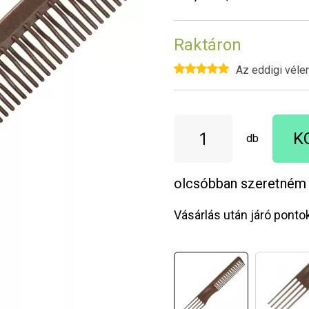
Raktáron
Az eddigi véle
K
db
olcsóbban szeretném
Vásárlás után járó ponto