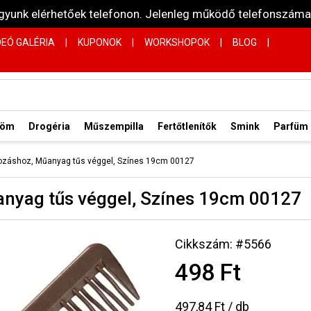
vagyunk elérhetőek telefonon. Jelenleg működő telefonsz
DEÓ GALÉRIA
|
KUPONOK
|
WORKSHOPOK
|
BLOG
|
röm
Drogéria
Műszempilla
Fertőtlenítők
Smink
Parfüm
upírozáshoz, Műanyag tűs véggel, Színes 19cm 00127
űanyag tűs véggel, Színes 19cm 00127
Cikkszám: #5566
498 Ft
497,84 Ft / db