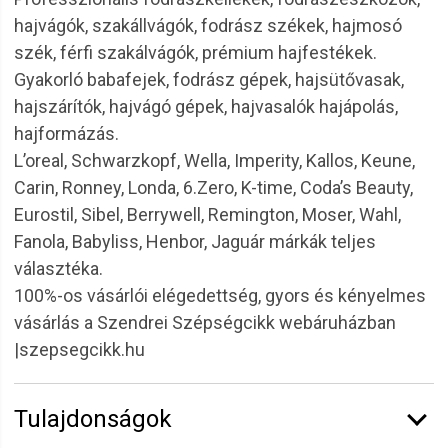
hajvágók, szakállvágók, fodrász székek, hajmosó
szék, férfi szakálvágók, prémium hajfestékek.
Gyakorló babafejek, fodrász gépek, hajsütővasak,
hajszárítók, hajvágó gépek, hajvasalók hajápolás,
hajformázás.
L’oreal, Schwarzkopf, Wella, Imperity, Kallos, Keune,
Carin, Ronney, Londa, 6.Zero, K-time, Coda’s Beauty,
Eurostil, Sibel, Berrywell, Remington, Moser, Wahl,
Fanola, Babyliss, Henbor, Jaguár márkák teljes
választéka.
100%-os vásárlói elégedettség, gyors és kényelmes
vásárlás a Szendrei Szépségcikk webáruházban
|szepsegcikk.hu
Tulajdonságok