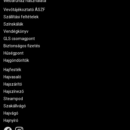
Webáruház használata
Vevőtájékoztató ÁSZF
Szállítási feltételek
Színskálák
Vendégkönyv
GLS csomagpont
Biztonságos fizetés
Hűségpont
Hajgöndörítők
Hajfesték
Hajvasaló
Hajszárító
Hajszínező
Steampod
Szakállvágó
Hajvágó
Hajnyíró