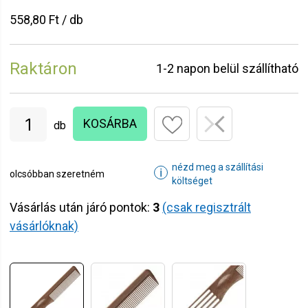
558,80 Ft / db
Raktáron
1-2 napon belül szállítható
KOSÁRBA
db
nézd meg a szállítási
ℹ
olcsóbban szeretném
költséget
Vásárlás után járó pontok:
3
(csak regisztrált
vásárlóknak)