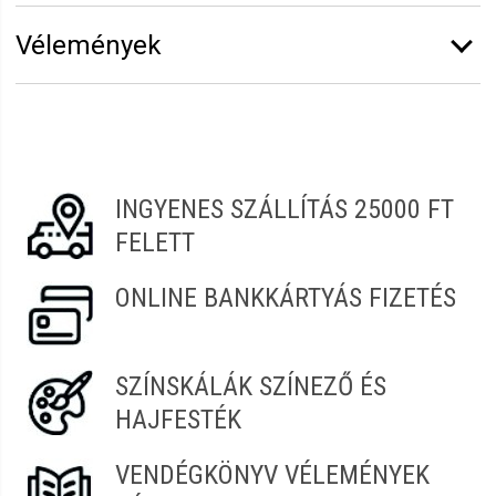
Márka:
Eurostil
Vélemények
Hosszúság:
19 cm
Erről a termékről még senki sem írt értékelést.
Legyen Tiéd az első!
Vélemény írásához
jelentkezz be
vagy
regisztrálj
!
INGYENES SZÁLLÍTÁS 25000 FT
FELETT
ONLINE BANKKÁRTYÁS FIZETÉS
SZÍNSKÁLÁK SZÍNEZŐ ÉS
HAJFESTÉK
VENDÉGKÖNYV VÉLEMÉNYEK