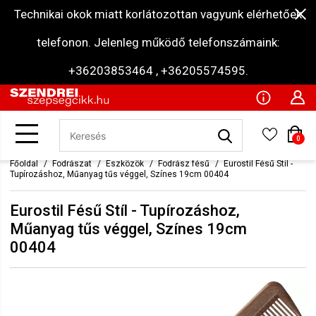
Technikai okok miatt korlátozottan vagyunk elérhetőek
telefonon. Jelenleg működő telefonszámaink:
+36203853464 , +36205574595.
0
Főoldal
Fodrászat
Eszközök
Fodrász fésű
Eurostil Fésű Stíl -
Tupírozáshoz, Műanyag tűs véggel, Színes 19cm 00404
Eurostil Fésű Stíl - Tupírozáshoz,
Műanyag tűs véggel, Színes 19cm
00404