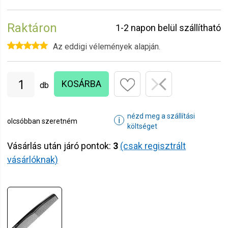
Raktáron
1-2 napon belül szállítható
Az eddigi vélemények alapján.
KOSÁRBA
db
nézd meg a szállítási
ℹ
olcsóbban szeretném
költséget
Vásárlás után járó pontok:
3
(csak regisztrált
vásárlóknak)