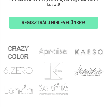
között!
REGISZTRÁLJ HÍRLEVELÜNKRE!