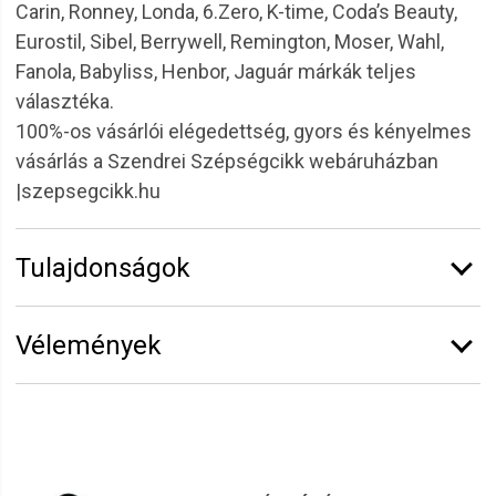
Carin, Ronney, Londa, 6.Zero, K-time, Coda’s Beauty,
Eurostil, Sibel, Berrywell, Remington, Moser, Wahl,
Fanola, Babyliss, Henbor, Jaguár márkák teljes
választéka.
100%-os vásárlói elégedettség, gyors és kényelmes
vásárlás a Szendrei Szépségcikk webáruházban
|szepsegcikk.hu
Tulajdonságok
Márka:
RONNEY
Vélemények
Funkció:
Fodrász eszközök
Hosszúság:
213mm
Vélemény írásához
jelentkezz be
vagy
regisztrálj
!
Termékcsalád:
Ronney
Benjamin
2022.11.07. 15:22