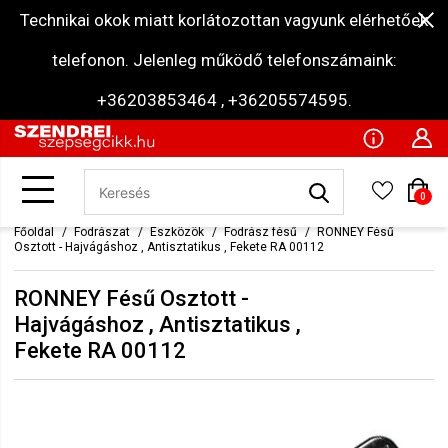
Technikai okok miatt korlátozottan vagyunk elérhetőek
telefonon. Jelenleg működő telefonszámaink:
+36203853464 , +36205574595.
0
Főoldal
Fodrászat
Eszközök
Fodrász fésű
RONNEY Fésű
Osztott - Hajvágáshoz , Antisztatikus , Fekete RA 00112
RONNEY Fésű Osztott -
Hajvágáshoz , Antisztatikus ,
Fekete RA 00112