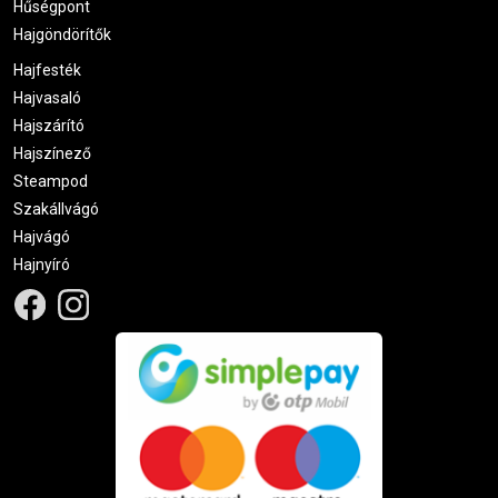
Hűségpont
Hajgöndörítők
Hajfesték
Hajvasaló
Hajszárító
Hajszínező
Steampod
Szakállvágó
Hajvágó
Hajnyíró